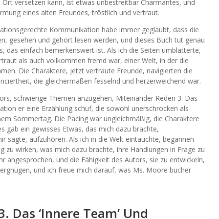
 Ort versetzen kann, ist etwas unbestreitbar Charmantes, und
ung eines alten Freundes, tröstlich und vertraut.
tuationsgerechte Kommunikation habe immer geglaubt, dass die
ben, gesehen und gehört lesen werden, und dieses Buch tut genau
 das einfach bemerkenswert ist. Als ich die Seiten umblätterte,
rtraut als auch vollkommen fremd war, einer Welt, in der die
en. Die Charaktere, jetzt vertraute Freunde, navigierten die
anciertheit, die gleichermaßen fesselnd und herzerweichend war.
utors, schwierige Themen anzugehen, Miteinander Reden 3. Das
tion er eine Erzählung schuf, die sowohl unerschrocken als
einem Sommertag. Die Pacing war ungleichmäßig, die Charaktere
es gab ein gewisses Etwas, das mich dazu brachte,
r sagte, aufzuhören. Als ich in die Welt eintauchte, begannen
g zu wirken, was mich dazu brachte, ihre Handlungen in Frage zu
hr angesprochen, und die Fähigkeit des Autors, sie zu entwickeln,
evergnügen, und ich freue mich darauf, was Ms. Moore bucher
3. Das ‘Innere Team’ Und