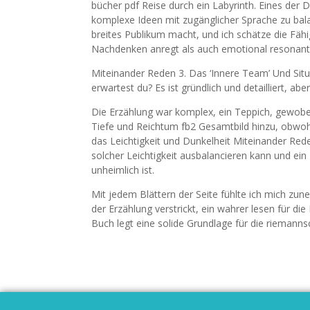
bücher pdf Reise durch ein Labyrinth. Eines der D
komplexe Ideen mit zugänglicher Sprache zu bala
breites Publikum macht, und ich schätze die Fähi
Nachdenken anregt als auch emotional resonant 
Miteinander Reden 3. Das ‘Innere Team’ Und Sit
erwartest du? Es ist gründlich und detailliert, ab
Die Erzählung war komplex, ein Teppich, gewobe
Tiefe und Reichtum fb2 Gesamtbild hinzu, obwohl 
das Leichtigkeit und Dunkelheit Miteinander Re
solcher Leichtigkeit ausbalancieren kann und e
unheimlich ist.
Mit jedem Blättern der Seite fühlte ich mich z
der Erzählung verstrickt, ein wahrer lesen für di
Buch legt eine solide Grundlage für die rieman