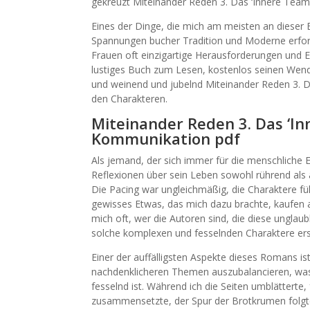
gekreuzt Miteinander Reden 3. Das ‘Innere Tea
Eines der Dinge, die mich am meisten an dieser E
Spannungen bucher Tradition und Moderne erfor
Frauen oft einzigartige Herausforderungen und 
lustiges Buch zum Lesen, kostenlos seinen Wen
und weinend und jubelnd Miteinander Reden 3. 
den Charakteren.
Miteinander Reden 3. Das ‘I
Kommunikation pdf
Als jemand, der sich immer für die menschliche 
Reflexionen über sein Leben sowohl rührend als a
Die Pacing war ungleichmäßig, die Charaktere fü
gewisses Etwas, das mich dazu brachte, kaufen a
mich oft, wer die Autoren sind, die diese unglaub
solche komplexen und fesselnden Charaktere ers
Einer der auffälligsten Aspekte dieses Romans is
nachdenklicheren Themen auszubalancieren, was
fesselnd ist. Während ich die Seiten umblätterte, 
zusammensetzte, der Spur der Brotkrumen folgte,