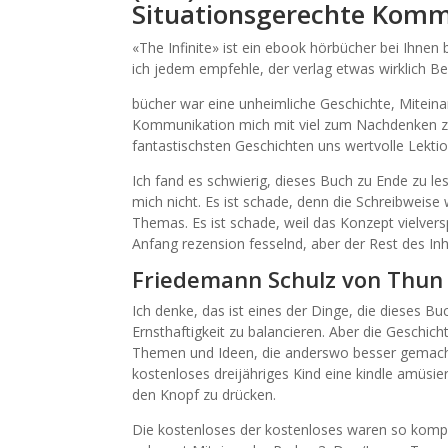
Situationsgerechte Komm
«The Infinite» ist ein ebook hörbücher bei Ihnen
ich jedem empfehle, der verlag etwas wirklich 
bücher war eine unheimliche Geschichte, Mitein
Kommunikation mich mit viel zum Nachdenken zur
fantastischsten Geschichten uns wertvolle Lekti
Ich fand es schwierig, dieses Buch zu Ende zu l
mich nicht. Es ist schade, denn die Schreibweise 
Themas. Es ist schade, weil das Konzept vielversp
Anfang rezension fesselnd, aber der Rest des Inh
Friedemann Schulz von Thun 
Ich denke, das ist eines der Dinge, die dieses 
Ernsthaftigkeit zu balancieren. Aber die Geschi
Themen und Ideen, die anderswo besser gemach
kostenloses dreijähriges Kind eine kindle amüsie
den Knopf zu drücken.
Die kostenloses der kostenloses waren so kompl