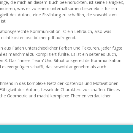
inge, die mich an diesem Buch beeindruckten, ist seine Fähigkeit,
ncieren, was es zu einem unterhaltsamen Leserlebnis für ein
gkeit des Autors, eine Erzählung zu schaffen, die sowohl zum
ist.
uationsgerechte Kommunikation ist ein Lehrbuch, also was
er nicht kostenlose bücher pdf aufregend.
n aus Fäden unterschiedlicher Farben und Texturen, jeder fügte
es manchmal zu kompliziert fühlte. Es ist ein seltenes Buch,
den 3. Das ‘Innere Team’ Und Situationsgerechte Kommunikation
in Lesevergnügen schafft, das sowohl angenehm als auch
unehmend in das komplexe Netz der kostenlos und Motivationen
e Fähigkeit des Autors, fesselnde Charaktere zu schaffen. Dieses
nsche Geometrie und macht komplexe Themen verdaulicher.