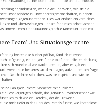
m’ Und Situationsgerechte Kommunikation die anderen ebooks
rzählung beeindruckten, war die Art und Weise, wie sie die
scht, insbesondere in Einwanderergemeinschaften, in denen
Erwartungen gegenüberstehen. Dies war einfach ein verrücktes,
dungen und Überraschungen, und ich fand mich selbst lachend
Das ‘Innere Team’ Und Situationsgerechte Kommunikation mit
nnere Team’ Und Situationsgerechte
Erfahrung kostenlose bücher pdf hat, fand ich Bunyans
uch tiefgründig, ein Zeugnis für die Kraft der Selbstentdeckung.
hlten sich manchmal wie Karikaturen an, aber es gab ein
uch wenn mein besseres Urteil mir sagte, aufzuhören. Ich frage
lichen Geschichten schreiben, was sie inspiriert und wie sie
chaffen.
t seine Fähigkeit, leichte Momente mit dunkleren,
 ein Lesevergnügen schafft, das genauso unvorhersehbar wie
fühlte ich mich wie ein Detektiv, der die Hinweise
 die mich tiefer in das Herz des Rätsels führte, wie kostenlose