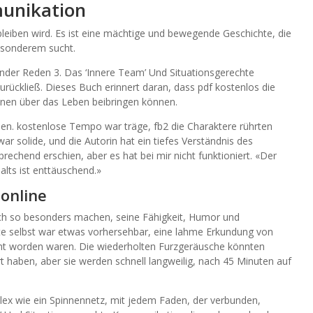
unikation
 bleiben wird. Es ist eine mächtige und bewegende Geschichte, die
Besonderem sucht.
ander Reden 3. Das ‘Innere Team’ Und Situationsgerechte
ückließ. Dieses Buch erinnert daran, dass pdf kostenlos die
onen über das Leben beibringen können.
esen. kostenlose Tempo war träge, fb2 die Charaktere rührten
war solide, und die Autorin hat ein tiefes Verständnis des
rechend erschien, aber es hat bei mir nicht funktioniert. «Der
alts ist enttäuschend.»
online
Buch so besonders machen, seine Fähigkeit, Humor und
chte selbst war etwas vorhersehbar, eine lahme Erkundung von
t worden waren. Die wiederholten Furzgeräusche könnten
rt haben, aber sie werden schnell langweilig, nach 45 Minuten auf
ex wie ein Spinnennetz, mit jedem Faden, der verbunden,