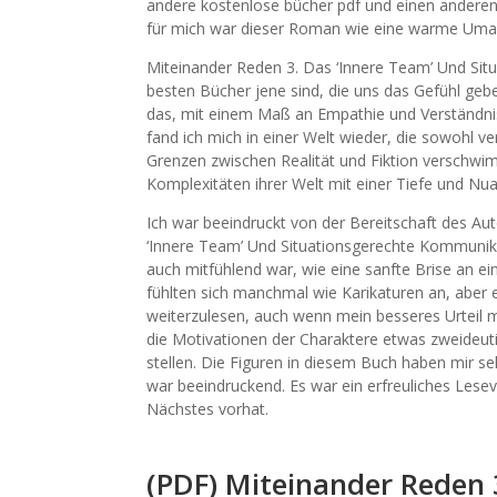
andere kostenlose bücher pdf und einen anderen
für mich war dieser Roman wie eine warme Umarm
Miteinander Reden 3. Das ‘Innere Team’ Und Si
besten Bücher jene sind, die uns das Gefühl ge
das, mit einem Maß an Empathie und Verständnis,
fand ich mich in einer Welt wieder, die sowohl ve
Grenzen zwischen Realität und Fiktion verschwimm
Komplexitäten ihrer Welt mit einer Tiefe und Nu
Ich war beeindruckt von der Bereitschaft des A
‘Innere Team’ Und Situationsgerechte Kommunika
auch mitfühlend war, wie eine sanfte Brise an 
fühlten sich manchmal wie Karikaturen an, aber 
weiterzulesen, auch wenn mein besseres Urteil mi
die Motivationen der Charaktere etwas zweideuti
stellen. Die Figuren in diesem Buch haben mir se
war beeindruckend. Es war ein erfreuliches Les
Nächstes vorhat.
(PDF) Miteinander Reden 