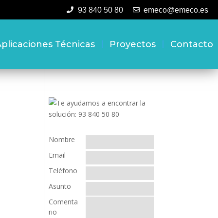
93 840 50 80
emeco@emeco.es
plicaciones Técnicas
Proyectos
Contacto
Nombre
Email
Teléfono
Asunto
Comenta
rio