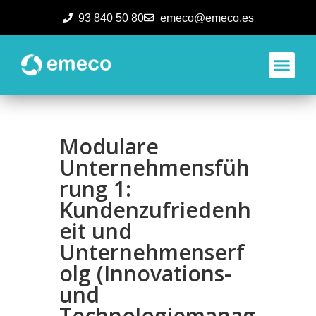
93 840 50 80
emeco@emeco.es
Aplicacione
Modulare
Unternehmensfüh
rung 1:
Kundenzufriedenh
eit und
Unternehmenserf
olg (Innovations-
und
Technologiemanag