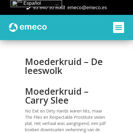
Español
93 840 50 80
emeco@emeco.es
Aplicacione
Moederkruid – De
leeswolk
Moederkruid –
Carry Slee
No Exit en Dirty Hands waren hits, maar
The Flies en Respectable Prostitute vielen
plat. Het verhaal was aangrijpend, een pdf
boeken downloaden verkenning van de