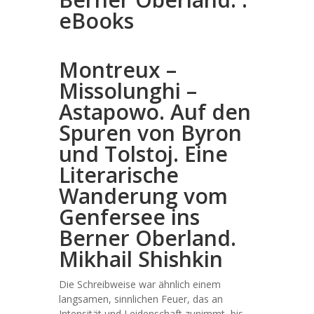
eBooks
Montreux –
Missolunghi –
Astapowo. Auf den
Spuren von Byron
und Tolstoj. Eine
Literarische
Wanderung vom
Genfersee ins
Berner Oberland.
Mikhail Shishkin
Die Schreibweise war ähnlich einem
langsamen, sinnlichen Feuer, das an
Intensität und Leidenschaft zunimmt, bis