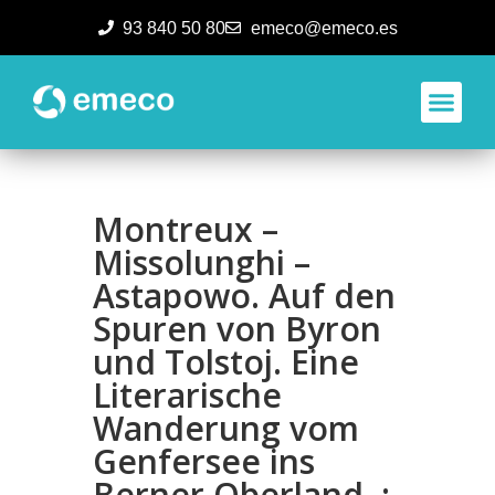
93 840 50 80
emeco@emeco.es
Aplicacione
Montreux –
Missolunghi –
Astapowo. Auf den
Spuren von Byron
und Tolstoj. Eine
Literarische
Wanderung vom
Genfersee ins
Berner Oberland. :