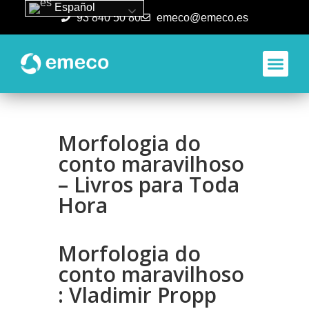
Español
93 840 50 80
emeco@emeco.es
Aplicacione
Morfologia do
conto maravilhoso
– Livros para Toda
Hora
Morfologia do
conto maravilhoso
: Vladimir Propp