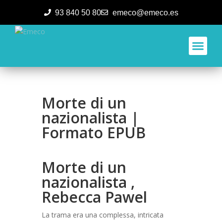
93 840 50 80
emeco@emeco.es
Aplicacione
Morte di un
nazionalista |
Formato EPUB
Morte di un
nazionalista ,
Rebecca Pawel
La trama era una complessa, intricata