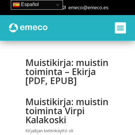
Español
93 840 50 80
emeco@emeco.es
Muistikirja: muistin
toiminta – Ekirja
[PDF, EPUB]
Muistikirja: muistin
toiminta Virpi
Kalakoski
Kirjailijan kielenkäyttö oli