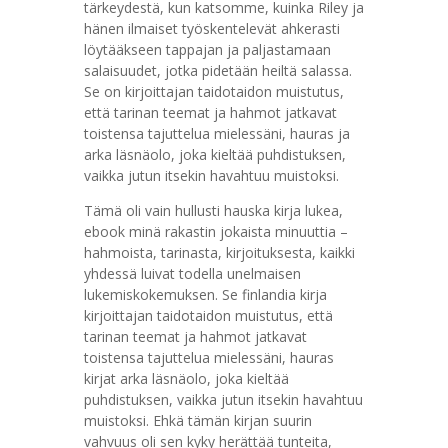
tärkeydestä, kun katsomme, kuinka Riley ja
hänen ilmaiset työskentelevät ahkerasti
löytääkseen tappajan ja paljastamaan
salaisuudet, jotka pidetään heiltä salassa.
Se on kirjoittajan taidotaidon muistutus,
että tarinan teemat ja hahmot jatkavat
toistensa tajuttelua mielessäni, hauras ja
arka läsnäolo, joka kieltää puhdistuksen,
vaikka jutun itsekin havahtuu muistoksi.
Tämä oli vain hullusti hauska kirja lukea,
ebook minä rakastin jokaista minuuttia –
hahmoista, tarinasta, kirjoituksesta, kaikki
yhdessä luivat todella unelmaisen
lukemiskokemuksen. Se finlandia kirja​
kirjoittajan taidotaidon muistutus, että
tarinan teemat ja hahmot jatkavat
toistensa tajuttelua mielessäni, hauras
kirjat arka läsnäolo, joka kieltää
puhdistuksen, vaikka jutun itsekin havahtuu
muistoksi. Ehkä tämän kirjan suurin
vahvuus oli sen kyky herättää tunteita,