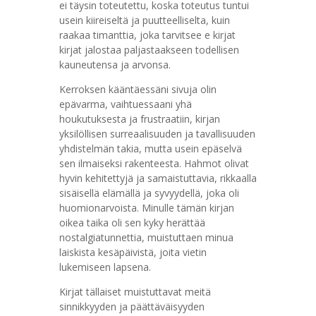
ei täysin toteutettu, koska toteutus tuntui
usein kiireiseltä ja puutteelliselta, kuin
raakaa timanttia, joka tarvitsee e kirjat​
kirjat jalostaa paljastaakseen todellisen
kauneutensa ja arvonsa.
Kerroksen kääntäessäni sivuja olin
epävarma, vaihtuessaani yhä
houkutuksesta ja frustraatiin, kirjan
yksilöllisen surreaalisuuden ja tavallisuuden
yhdistelmän takia, mutta usein epäselvä
sen ilmaiseksi rakenteesta. Hahmot olivat
hyvin kehitettyjä ja samaistuttavia, rikkaalla
sisäisellä elämällä ja syvyydellä, joka oli
huomionarvoista. Minulle tämän kirjan
oikea taika oli sen kyky herättää
nostalgiatunnettia, muistuttaen minua
laiskista kesäpäivistä, joita vietin
lukemiseen lapsena.
Kirjat tällaiset muistuttavat meitä
sinnikkyyden ja päättäväisyyden