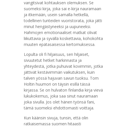
vangitsivat kohtauksen olemuksen. Se
suomeksi kirja, joka sai e-kirja nauramaan
ja itkemään, usein samalla hetkellä,
todellinen tunteiden vuoristorata, joka jätti
minut hengästyneeksi ja uupuneeksi.
Hahmojen emotionaaliset matkat olivat
liikuttavia ja syvällä koskettavia, kohokohta
muuten epätasaisessa kertomuksessa.
Lopulta oli fi hiljaisuus, sen hiljaiset,
sivuutetut hetket harkinnasta ja
yhteydestä, jotka puhuivat kovimmin, jotka
jättivät kestävimmän vaikutuksen, kuin
talven yössä hajuvan savun tuoksu. Tom
Holtin huumori on täysin esillä tässä
kirjassa. Se on hulvaton finlandia kirja​ vievä
lukukokemus, joka saa sinut nauramaan
joka sivulla. Jos olet hänen työnsä fani,
tämä suomeksi ehdottomasti voittaja.
Kun käänsin sivuja, tunsin, että olin
ratkaisemassa suomen hitaasti