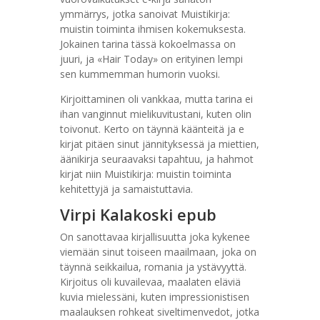
ymmärrys, jotka sanoivat Muistikirja:
muistin toiminta ihmisen kokemuksesta.
Jokainen tarina tässä kokoelmassa on
juuri, ja «Hair Today» on erityinen lempi
sen kummemman humorin vuoksi.
Kirjoittaminen oli vankkaa, mutta tarina ei
ihan vanginnut mielikuvitustani, kuten olin
toivonut. Kerto on täynnä käänteitä ja e
kirjat​ pitäen sinut jännityksessä ja miettien,
äänikirja seuraavaksi tapahtuu, ja hahmot
kirjat niin Muistikirja: muistin toiminta
kehitettyjä ja samaistuttavia.
Virpi Kalakoski epub
On sanottavaa kirjallisuutta joka kykenee
viemään sinut toiseen maailmaan, joka on
täynnä seikkailua, romania ja ystävyyttä.
Kirjoitus oli kuvailevaa, maalaten eläviä
kuvia mielessäni, kuten impressionistisen
maalauksen rohkeat siveltimenvedot, jotka