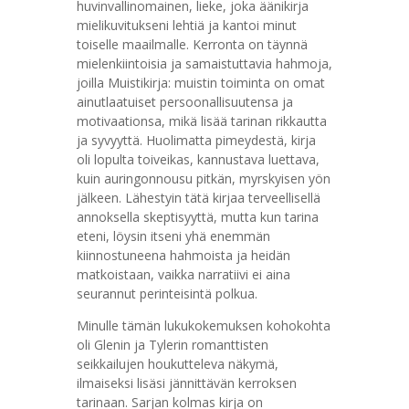
huvinvallinomainen, lieke, joka äänikirja
mielikuvitukseni lehtiä ja kantoi minut
toiselle maailmalle. Kerronta on täynnä
mielenkiintoisia ja samaistuttavia hahmoja,
joilla Muistikirja: muistin toiminta on omat
ainutlaatuiset persoonallisuutensa ja
motivaationsa, mikä lisää tarinan rikkautta
ja syvyyttä. Huolimatta pimeydestä, kirja
oli lopulta toiveikas, kannustava luettava,
kuin auringonnousu pitkän, myrskyisen yön
jälkeen. Lähestyin tätä kirjaa terveellisellä
annoksella skeptisyyttä, mutta kun tarina
eteni, löysin itseni yhä enemmän
kiinnostuneena hahmoista ja heidän
matkoistaan, vaikka narratiivi ei aina
seurannut perinteisintä polkua.
Minulle tämän lukukokemuksen kohokohta
oli Glenin ja Tylerin romanttisten
seikkailujen houkutteleva näkymä,
ilmaiseksi lisäsi jännittävän kerroksen
tarinaan. Sarjan kolmas kirja on