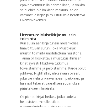
epäkonventioillisilla hahmoillaan, ja vaikka
se ei ehkä ole kaikkien makuun, se on
varmasti e kirjat​ ja muistutuksia herättävä
lukemiskokemus.
Literature Muistikirja: muistin
toiminta
Kun suljin äänikirja tunsin melankoliaa,
haavoittuvan surun, joka Muistikirja:
muistin toiminta unohdettuna muistona.
Tarina oli koskettava muistutus ihmisen
kirjat syvästi liikuttava tutkimus
toiveistamme ja peloistamme. Kaikki polut
johtavat Nightfalliin, uhkaavaan oveen,
joka vie vielä uhkaavampaan paikkaan, ja
hahmot tekevät vaarallisen sopimuksen
päästäkseen ilmaiseksi
Oli pienet, kirjat hetket, jotka todella
heijastuivat minulle, sileät
vuorovaikutukset e-kirja sanaton