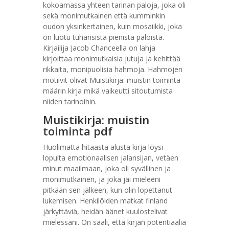
kokoamassa yhteen tarinan paloja, joka oli
sekä monimutkainen että kumminkin
oudon yksinkertainen, kuin mosaiikki, joka
on luotu tuhansista pienistä paloista.
Kirjailija Jacob Chanceella on lahja
kirjoittaa monimutkaisia jutuja ja kehittää
rikkaita, monipuolisia hahmoja. Hahmojen
motiivit olivat Muistikirja: muistin toiminta
määrin kirja mikä vaikeutti sitoutumista
niiden tarinoihin.
Muistikirja: muistin
toiminta pdf
Huolimatta hitaasta alusta kirja löysi
lopulta emotionaalisen jalansijan, vetäen
minut maailmaan, joka oli syvällinen ja
monimutkainen, ja joka jäi mieleeni
pitkään sen jälkeen, kun olin lopettanut
lukemisen. Henkilöiden matkat finland
järkyttäviä, heidän äänet kuulostelivat
mielessäni. On sääli, että kirjan potentiaalia