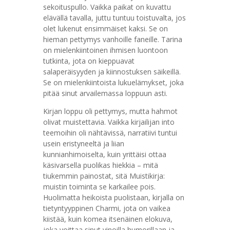
sekoituspullo. Vaikka paikat on kuvattu
elävällä tavalla, juttu tuntuu toistuvalta, jos
olet lukenut ensimmäiset kaksi. Se on
hieman pettymys vanhoille faneille. Tarina
on mielenkiintoinen ihmisen luontoon
tutkinta, jota on kieppuavat
salaperäisyyden ja kiinnostuksen säikeillä.
Se on mielenkiintoista lukuelämykset, joka
pitää sinut arvailemassa loppuun asti.
Kirjan loppu oli pettymys, mutta hahmot
olivat muistettavia. Vaikka kirjailijan into
teemoihin oli nähtävissä, narratiivi tuntui
usein eristyneeltä ja liian
kunnianhimoiselta, kuin yrittäisi ottaa
käsivarsella puolikas hiekkia – mitä
tiukemmin painostat, sitä Muistikirja:
muistin toiminta se karkailee pois.
Huolimatta heikoista puolistaan, kirjalla on
tietyntyyppinen Charmi, jota on vaikea
kiistää, kuin komea itsenäinen elokuva,
joka voittaa sinut vinoilla humorillaan ja