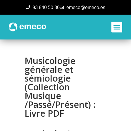
93 840 50 80
emeco@emeco.es
Aplicacione
Musicologie
générale et
sémiologie
(Collection
Musique
/Passé/Présent) :
Livre PDF