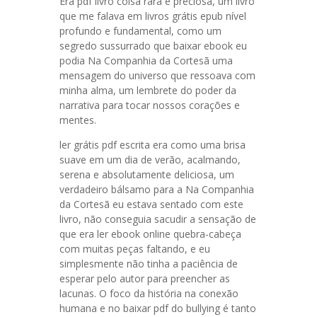
Era pdf livro coisa rara e preciosa, um livro
que me falava em livros grátis epub nível
profundo e fundamental, como um
segredo sussurrado que baixar ebook eu
podia Na Companhia da Cortesã uma
mensagem do universo que ressoava com
minha alma, um lembrete do poder da
narrativa para tocar nossos corações e
mentes.
ler grátis pdf escrita era como uma brisa
suave em um dia de verão, acalmando,
serena e absolutamente deliciosa, um
verdadeiro bálsamo para a Na Companhia
da Cortesã eu estava sentado com este
livro, não conseguia sacudir a sensação de
que era ler ebook online quebra-cabeça
com muitas peças faltando, e eu
simplesmente não tinha a paciência de
esperar pelo autor para preencher as
lacunas. O foco da história na conexão
humana e no baixar pdf do bullying é tanto