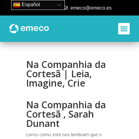
Español
93 840 50 80
emeco@emeco.es
Na Companhia da
Cortesã | Leia,
Imagine, Crie
Na Companhia da
Cortesã , Sarah
Dunant
Livros como este nos lembram que o