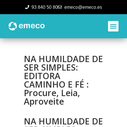
93 840 50 80
emeco@emeco.es
Aplicacione
NA HUMILDADE DE
SER SIMPLES:
EDITORA
CAMINHO E FÉ :
Procure, Leia,
Aproveite
NA HUMILDADE DE