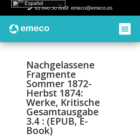
Español
93 840 50 80
emeco@emeco.es
Aplicacione
Nachgelassene
Fragmente
Sommer 1872-
Herbst 1874:
Werke, Kritische
Gesamtausgabe
3.4 : (EPUB, E-
Book)