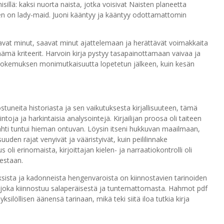
isillä: kaksi nuorta naista, jotka voisivat Naisten planeetta
nen on lady-maid. Juoni kääntyy ja kääntyy odottamattomin
tavat minut, saavat minut ajattelemaan ja herättävät voimakkaita
 nämä kriteerit. Harvoin kirja pystyy tasapainottamaan vaivaa ja
en kokemuksen monimutkaisuutta lopetetun jälkeen, kuin kesän
ostuneita historiasta ja sen vaikutuksesta kirjallisuuteen, tämä
toja ja harkintaisia analysointejä. Kirjailijan proosa oli taiteen
ahti tuntui hieman ontuvan. Löysin itseni hukkuvan maailmaan,
suuden rajat venyivät ja vääristyivät, kuin peililinnake
oli erinomaista, kirjoittajan kielen- ja narraatiokontrolli oli
estaan.
ista ja kadonneista hengenvaroista on kiinnostavien tarinoiden
, joka kiinnostuu salaperäisestä ja tuntemattomasta. Hahmot pdf
silöllisen äänensä tarinaan, mikä teki siitä iloa tutkia kirja