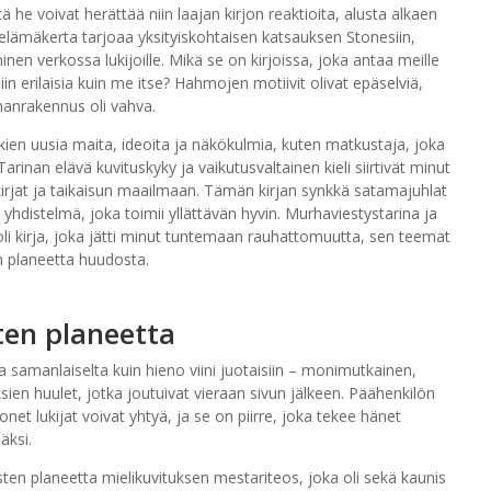
tä he voivat herättää niin laajan kirjon reaktioita, alusta alkaen
elämäkerta tarjoaa yksityiskohtaisen katsauksen Stonesiin,
eeminen verkossa lukijoille. Mikä se on kirjoissa, joka antaa meille
n erilaisia kuin me itse? Hahmojen motiivit olivat epäselviä,
manrakennus oli vahva.
utkien uusia maita, ideoita ja näkökulmia, kuten matkustaja, joka
inan elävä kuvituskyky ja vaikutusvaltainen kieli siirtivät minut
irjat ja taikaisun maailmaan. Tämän kirjan synkkä satamajuhlat
 yhdistelmä, joka toimii yllättävän hyvin. Murhaviestystarina ja
oli kirja, joka jätti minut tuntemaan rauhattomuutta, sen teemat
en planeetta huudosta.
sten planeetta
 samanlaiselta kuin hieno viini juotaisiin – monimutkainen,
sien huulet, jotka joutuivat vieraan sivun jälkeen. Päähenkilön
et lukijat voivat yhtyä, ja se on piirre, joka tekee hänet
äksi.
isten planeetta mielikuvituksen mestariteos, joka oli sekä kaunis