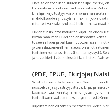
Ehkä se on todellisen suuren kirjailijan merkki, et
kummallisesta kaikkeen verkossa välissä. Vaikka 
kirjailijan kirjoitustyyli voi olla vähän liian akat
mahdollisuuden yhdistyä hahmoihin, jotka ovat nii
mikä teki vaikeaksi yhdistää heihin, mutta maail
Lukien tunsin, että matkustin kirjailijan ebook t
löytää maailman uudelleen ensimmäistä kertaa. Tar
toiseen aikaan ja paikkaan, upottamassa minut k
ja taivaslautamerellinen asetus on ainutlaatuinen
tunteinen romanssi lisäävät tarinan syvyyttä. Se 
ja kuvat kiertelivät mielessäni kuin heikko Naist
(PDF, EPUB, Ekirjoja) Nai
Se oli lukemisen kokemus, joka Naisten planeetta
nuosteleva ja syvästi tyydyttävä, kirjat ja makeuk
koomisointuun kiinnittyminen on jotain, johon mon
tunteeltaan reaalisemmaksi ja ymmärrettävämm
Kirjoittaminen oli taiteen mestariteos, kielen Na