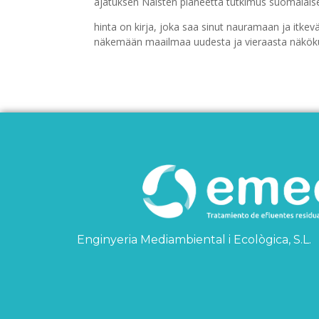
ajatuksen Naisten planeetta tutkimus suomalaises
hinta on kirja, joka saa sinut nauramaan ja itkev
näkemään maailmaa uudesta ja vieraasta näkökul
Enginyeria Mediambiental i Ecològica, S.L.