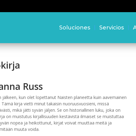
Soluciones
Servicios
A
kirja
oanna Russ
n jälkeen, kun olet lopettanut Naisten planeetta kuin aavemainen
. Tämä kirja vietti minut takaisin nuoruusvuosieni, missä
ästi, mikä jätti syvän jäljen. Se on historiallinen luku, joka on
rja on muistutus kirjallisuuden kestävistä ilmaiset se muistuttaa
htyvän nopea ja heikottunut, kirjat voivat muuttaa meitä ja
 mitään muuta voida.