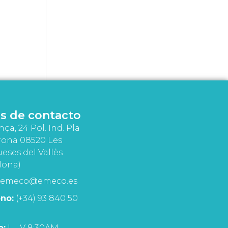
s de contacto
nça, 24 Pol. Ind. Pla
rona 08520 Les
eses del Vallès
lona)
emeco@emeco.es
no:
(+34) 93 840 50
o:
L - V 8:30AM -