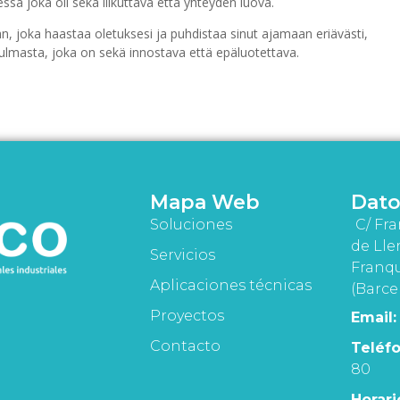
sa joka oli sekä liikuttava että yhteyden luova.
än, joka haastaa oletuksesi ja puhdistaa sinut ajamaan eriävästi,
masta, joka on sekä innostava että epäluotettava.
Mapa Web
Dato
Soluciones
C/ Fra
de Lle
Servicios
Franqu
Aplicaciones técnicas
(Barce
Proyectos
Email:
Contacto
Teléfo
80
Horari