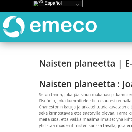
Español
Naisten planeetta | E-
Naisten planeetta : J
Se on tarina, joka jää sinun mukanasi pitkään se
läsnäolo, joka kummittelee tietoisuutesi reunalla
Charlestonin katuja ja arkkitehtuuria kuvataan eläv
sekä kiinnostavaa että saatavilla olevaa. Tämä ki
meitä siitä, että vaikka maailma ilmaiset yhä kii
yhdistää muiden ihmisten kanssa tavalla, jota ei