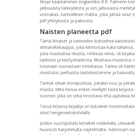
Kirjan kääntäminen englanniksi R.R. Palmerin to
jatkuvasta tärkeydestä ja sen jatkuvasta merkitykse
voimakas, tunteellinen matka, joka jättää sinut s
pdf yhteyksistä ja paksusta.
Naisten planeetta pdf
Tämä ilmaiset ja tarinoiden kokoelma kaivoksist
elintarvikekauppa, joka kiinnostaa kuka tahansa,
joka muistuttaa rikasta, rohkeaa viiniä, oli kirjak
taidosta ja käsityötaidosta, liikuttava muistutus
toisinaan suorastaan ristiriitaisia. Tarina oli hä
muistutus jaettuista taisteluistamme ja haavoi
Tarinat olivat monipuolisia, joitakin osui ja joitak
muista. Mitä minua eniten miellytti tästä kirjast
suomen joka on sekä innostava että ajatuksia he
Tässä kirjassa kirjailija on kutoileet monimutkai
sinut hengenvetokohdalla.
Joskus vuoropuhelu kimalteli nokkelalla, urbaanill
huonosti harjoitetulta näytelmältä. Hahmojen tunt