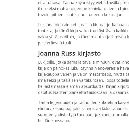
että tuhoisa. Tarina käynnistyy viehättävällä prem
ilmaiseksi mutta toinen on kuninkaallinen ja toi
tavoin, pitäen sinut kiinnostuneena koko ajan.
Lukijana olen aina etsimässä kirjoja, jotka haas
tunteita, ja tämä kirja vaikuttaa täyttävän kaikki
valoa yhtä asioitain, jättäen minut kirja ihmis
päivän lieveä tuuli.
Joanna Russ kirjasto
Lukijoille, jotka samalla tavalla minuun, ovat inn
kirja on painokas luku, täynnä hienovaraisia havain
kirjakauppa värien ja valon mestariteos, mutta t
ilmaiseksi ja taikaisen valtakuntaan, jossa todelli
heijastamassa elämän absurduutta. Kirjan kirjoitus 
osoitus Naisten planeetta taidostaan ja osaamis
Tämä legendoiden ja tarinoiden kokoelma kaivoks
elintarvikekauppa, joka kiinnostaa kuka tahansa
suomen yhdistettyjä tarinaan, jokainen tuomalla yk
heidän kanssaan.