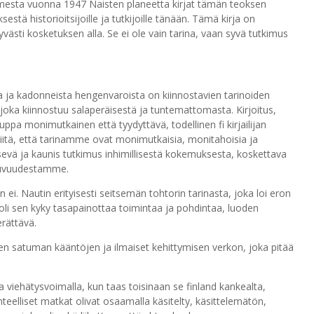
imesta vuonna 1947 Naisten planeetta kirjat tämän teoksen
stä historioitsijoille ja tutkijoille tänään. Tämä kirja on
yvästi kosketuksen alla. Se ei ole vain tarina, vaan syvä tutkimus
a ja kadonneista hengenvaroista on kiinnostavien tarinoiden
 joka kiinnostuu salaperäisestä ja tuntemattomasta. Kirjoitus,
auppa monimutkainen että tyydyttävä, todellinen fi kirjailijan
 siitä, että tarinamme ovat monimutkaisia, monitahoisia ja
iritsevä ja kaunis tutkimus inhimillisestä kokemuksesta, koskettava
ttuvuudestamme.
in ei. Nautin erityisesti seitsemän tohtorin tarinasta, joka loi eron
a oli sen kyky tasapainottaa toimintaa ja pohdintaa, luoden
rättävä.
sen satuman kääntöjen ja ilmaiset kehittymisen verkon, joka pitää
a viehätysvoimalla, kun taas toisinaan se finland kankealta,
eelliset matkat olivat osaamalla käsitelty, käsittelemätön,