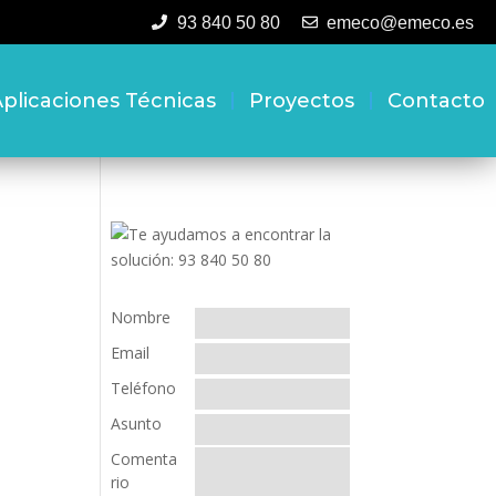
93 840 50 80
emeco@emeco.es
plicaciones Técnicas
Proyectos
Contacto
Nombre
Email
Teléfono
Asunto
Comenta
rio