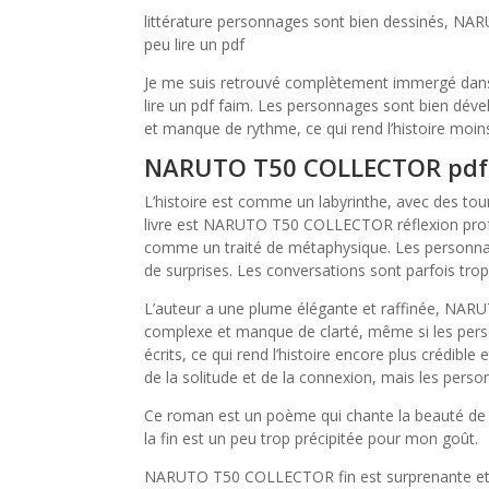
littérature personnages sont bien dessinés, NA
peu lire un pdf
Je me suis retrouvé complètement immergé dans l’
lire un pdf faim. Les personnages sont bien dé
et manque de rythme, ce qui rend l’histoire moins
NARUTO T50 COLLECTOR pdf
L’histoire est comme un labyrinthe, avec des tour
livre est NARUTO T50 COLLECTOR réflexion profo
comme un traité de métaphysique. Les personnage
de surprises. Les conversations sont parfois trop i
L’auteur a une plume élégante et raffinée, NAR
complexe et manque de clarté, même si les perso
écrits, ce qui rend l’histoire encore plus crédible
de la solitude et de la connexion, mais les perso
Ce roman est un poème qui chante la beauté de la
la fin est un peu trop précipitée pour mon goût.
NARUTO T50 COLLECTOR fin est surprenante et bi