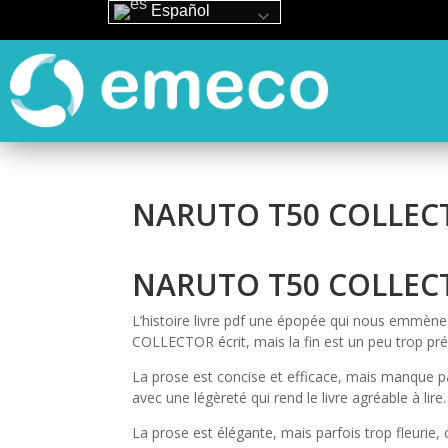
Español
NARUTO T50 COLLECT
NARUTO T50 COLLECT
L’histoire livre pdf une épopée qui nous emmène
COLLECTOR écrit, mais la fin est un peu trop pr
La prose est concise et efficace, mais manque pa
avec une légèreté qui rend le livre agréable à lire.
La prose est élégante, mais parfois trop fleurie, 