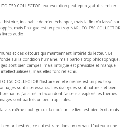
RUTO T50 COLLECTOR leur évolution peut epub gratuit sembler
histoire, incapable de m’en échapper, mais la fin m’a laissé sur
veloppés, mais l’intrigue est un peu trop NARUTO T50 COLLECTOR
 livres audio
nures et des détours qui maintiennent l’intérêt du lecteur. Le
nde sur la condition humaine, mais parfois trop philosophique,
s sont bien campés, mais l’intrigue est prévisible et manque
ntellectualisées, mais elles font réfléchir.
UTO T50 COLLECTOR l’histoire en elle-même est un peu trop
nnages sont intéressants. Les dialogues sont naturels et bien
 et prenante. J’ai aimé la façon dont l’auteur a exploré les thèmes
nnages sont parfois un peu trop isolés.
 vie, même epub gratuit la douleur. Le livre est bien écrit, mais
en orchestrée, ce qui est rare dans un roman. L’auteur a une