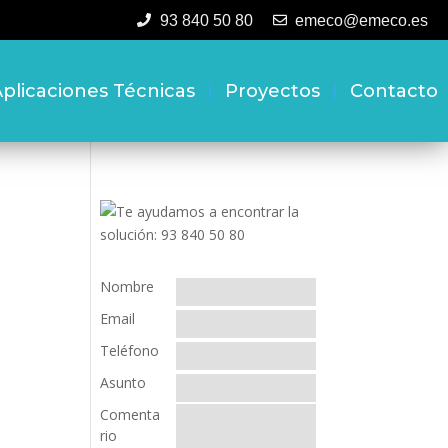
93 840 50 80
emeco@emeco.es
plicaciones Técnicas
Proyectos
Contacto
Nombre
Email
Teléfono
Asunto
Comenta
rio