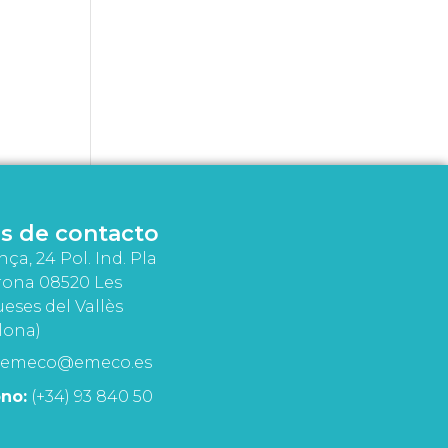
s de contacto
nça, 24 Pol. Ind. Pla
rona 08520 Les
eses del Vallès
lona)
emeco@emeco.es
no:
(+34) 93 840 50