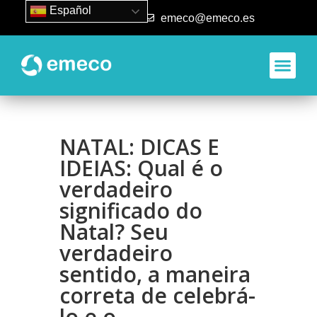
Español
93 840 50 80
emeco@emeco.es
NATAL: DICAS E
IDEIAS: Qual é o
verdadeiro
significado do
Natal? Seu
verdadeiro
sentido, a maneira
correta de celebrá-
lo e o