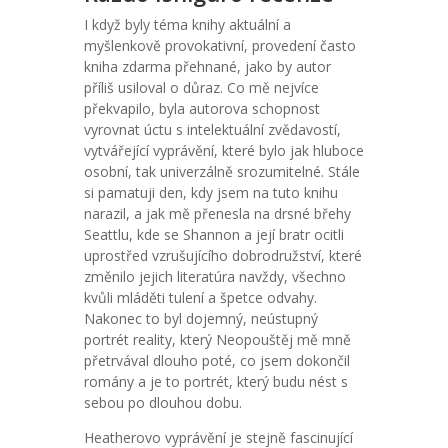
I když byly téma knihy aktuální a
myšlenkově provokativní, provedení často
kniha zdarma přehnané, jako by autor
příliš usiloval o důraz. Co mě nejvíce
překvapilo, byla autorova schopnost
vyrovnat úctu s intelektuální zvědavostí,
vytvářející vyprávění, které bylo jak hluboce
osobní, tak univerzálně srozumitelné. Stále
si pamatuji den, kdy jsem na tuto knihu
narazil, a jak mě přenesla na drsné břehy
Seattlu, kde se Shannon a její bratr ocitli
uprostřed vzrušujícího dobrodružství, které
změnilo jejich literatúra navždy, všechno
kvůli mláděti tulení a špetce odvahy.
Nakonec to byl dojemný, neústupný
portrét reality, který Neopouštěj mě mně
přetrvával dlouho poté, co jsem dokončil
romány a je to portrét, který budu nést s
sebou po dlouhou dobu.
Heatherovo vyprávění je stejně fascinující