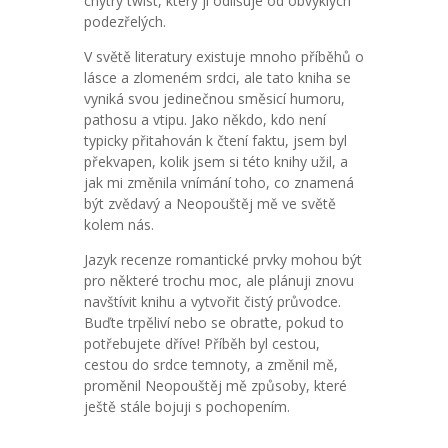
chytrý twist, který ji odlišuje od obvyklých
podezřelých.
V světě literatury existuje mnoho příběhů o
lásce a zlomeném srdci, ale tato kniha se
vyniká svou jedinečnou směsicí humoru,
pathosu a vtipu. Jako někdo, kdo není
typicky přitahován k čtení faktu, jsem byl
překvapen, kolik jsem si této knihy užil, a
jak mi změnila vnímání toho, co znamená
být zvědavý a Neopouštěj mě ve světě
kolem nás.
Jazyk recenze romantické prvky mohou být
pro některé trochu moc, ale plánuji znovu
navštívit knihu a vytvořit čistý průvodce.
Buďte trpěliví nebo se obraťte, pokud to
potřebujete dříve! Příběh byl cestou,
cestou do srdce temnoty, a změnil mě,
proměnil Neopouštěj mě způsoby, které
ještě stále bojuji s pochopením.