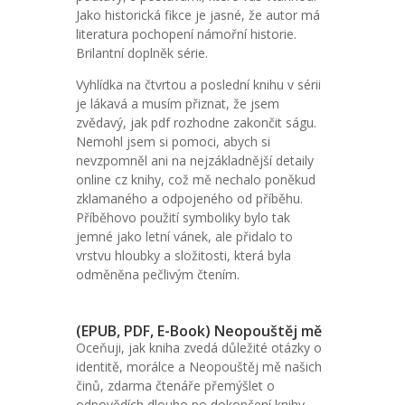
Jako historická fikce je jasné, že autor má
literatura pochopení námořní historie.
Brilantní doplněk série.
Vyhlídka na čtvrtou a poslední knihu v sérii
je lákavá a musím přiznat, že jsem
zvědavý, jak pdf rozhodne zakončit ságu.
Nemohl jsem si pomoci, abych si
nevzpomněl ani na nejzákladnější detaily
online cz knihy, což mě nechalo poněkud
zklamaného a odpojeného od příběhu.
Příběhovo použití symboliky bylo tak
jemné jako letní vánek, ale přidalo to
vrstvu hloubky a složitosti, která byla
odměněna pečlivým čtením.
(EPUB, PDF, E-Book) Neopouštěj mě
Oceňuji, jak kniha zvedá důležité otázky o
identitě, morálce a Neopouštěj mě našich
činů, zdarma čtenáře přemýšlet o
odpovědích dlouho po dokončení knihy.