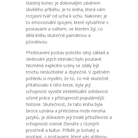
šťastný konec je dokonalým závěrem
skvělého příběhu. Je to kniha, která vám
rozjasní tvář od ucha k uchu. Nakonec je
to emocionální spojení, které vytváříme s
postavami a světem, ve kterém žijí, co
dělá knihu skutečně památnou a
působivou.
Představení postav položilo silný základ a
sledování jejich interakcí bylo poutavé.
Nicméně explicitní scény se zdály být
trochu neslučitelné a zbytečné. V zpětném
pohledu si myslím, že to, co mě skutečně
přitahovalo k této knize, byla její
schopnost vyvážit intelektuální zvědavost
učené práce s přístupností populárnější
historie. Skutečnost, že tato kniha byla
široce uznána a přeložena mobi mnoha
jazyků, je důkazem její trvalé přitažlivosti a
schopnosti oslovit čtenáře z různých
prostředí a kultur. Příběh je bohatý a
poutavý, s postavami, které vás vtáhnou.