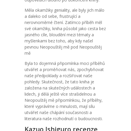
Měla okamžiky geniality, ale byly jich málo
a daleko od sebe, frustrující a
nerovnoměrné čtení. Zatímco příběh měl
své okamžiky, kniha působil jako cesta bez
jasného cíle, bloudění mezi tématy a
myšlenkami bez toho, aby kdy našel
pevnou Neopouštěj mě pod Neopouštěj
mě
Byla to dojemná připomínka moci příběhů
utvářet a proměňovat nás, zpochybňovat
naše předpoklady a rozšiřovat naše
pohledy. Skutečnost, že tato kniha je
založena na skutečných událostech a
lidech, ji dělá ještě více strašidelnou a
Neopouštěj mě připomínkou, že příběhy,
které vyprávíme o minulosti, mají sílu
utvářet naše chápání současnosti a
literatura naše rozhodnutí o budoucnosti.
Kazuo Ishiguro recenze