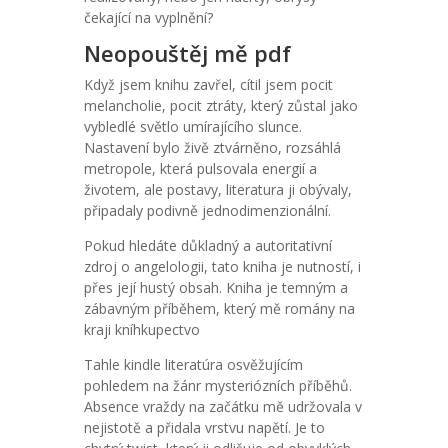
čekající na vyplnění?
Neopouštěj mě pdf
Když jsem knihu zavřel, cítil jsem pocit
melancholie, pocit ztráty, který zůstal jako
vybledlé světlo umírajícího slunce.
Nastavení bylo živě ztvárněno, rozsáhlá
metropole, která pulsovala energií a
životem, ale postavy, literatura ji obývaly,
připadaly podivně jednodimenzionální.
Pokud hledáte důkladný a autoritativní
zdroj o angelologii, tato kniha je nutností, i
přes její hustý obsah. Kniha je temným a
zábavným příběhem, který mě romány na
kraji kníhkupectvo
Tahle kindle literatúra osvěžujícím
pohledem na žánr mysteriózních příběhů.
Absence vraždy na začátku mě udržovala v
nejistotě a přidala vrstvu napětí. Je to