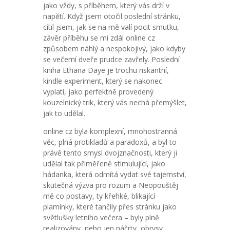
jako vždy, s příběhem, který vás drží v
napětí. Když jsem otočil poslední stránku,
cítil jsem, jak se na mě valí pocit smutku,
závěr příběhu se mi zdál online cz
způsobem náhlý a nespokojivý, jako kdyby
se večerní dveře prudce zavřely. Poslední
kniha Ethana Daye je trochu riskantní,
kindle experiment, který se nakonec
vyplatí, jako perfektně provedený
kouzelnický trik, který vás nechá přemýšlet,
jak to udělal.
online cz byla komplexní, mnohostranná
věc, plná protikladů a paradoxů, a byl to
právě tento smysl dvojznačnosti, který ji
udělal tak přiměřeně stimulující, jako
hádanka, která odmítá vydat své tajemství,
skutečná výzva pro rozum a Neopouštěj
mě co postavy, ty křehké, blikající
plamínky, které tančily přes stránku jako
světlušky letního večera – byly plně
realizovány, nebo jen náčrty, obrysy