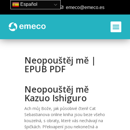
Español
93 840 50 80
emeco@emeco.es
Neopouštěj mě |
EPUB PDF
Neopouštěj mě
Kazuo Ishiguro
Ach můj Bože, jak působivé čtení! Cat
Sebastianova online kniha jsou beze všeho
kouzelná, s obraty, které vás nechávají na
špičkách. Překvapení jsou nekonečná a