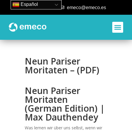
Español
93 840 50 80
emeco@emeco.es
Neun Pariser
Moritaten – (PDF)
Neun Pariser
Moritaten
(German Edition) |
Max Dauthendey
Was lernen wir über uns selbst, wenn wir