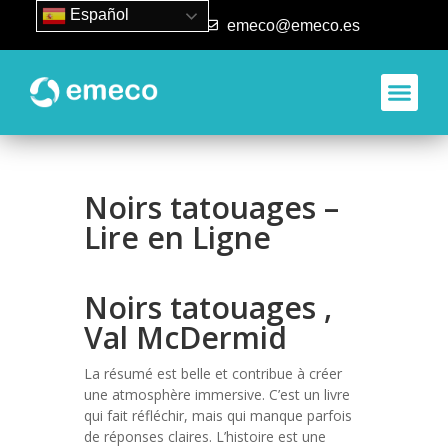
Español
93 840 50 80
emeco@emeco.es
Noirs tatouages –
Lire en Ligne
Noirs tatouages ,
Val McDermid
La résumé est belle et contribue à créer
une atmosphère immersive. C’est un livre
qui fait réfléchir, mais qui manque parfois
de réponses claires. L’histoire est une