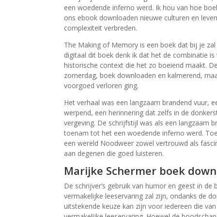
een woedende inferno werd. Ik hou van hoe boek
ons ebook downloaden nieuwe culturen en levens
complexiteit verbreden.
The Making of Memory is een boek dat bij je zal 
digitaal dit boek denk ik dat het de combinatie
historische context die het zo boeiend maakt. De 
zomerdag, boek downloaden en kalmerend, maar u
voorgoed verloren ging.
Het verhaal was een langzaam brandend vuur, e
werpend, een herinnering dat zelfs in de donkers
vergeving. De schrijfstijl was als een langzaam b
toenam tot het een woedende inferno werd. Toen 
een wereld Noodweer zowel vertrouwd als fascine
aan degenen die goed luisteren.
Marijke Schermer boek down
De schrijver’s gebruik van humor en geest in de
vermakelijke leeservaring zal zijn, ondanks de d
uitstekende keuze kan zijn voor iedereen die van
vermakelijke leeservaring. Hoewel de boodschap v