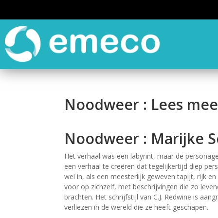
Noodweer : Lees meer
Noodweer : Marijke 
Het verhaal was een labyrint, maar de personage
een verhaal te creëren dat tegelijkertijd diep pe
wel in, als een meesterlijk geweven tapijt, rijk 
voor op zichzelf, met beschrijvingen die zo leve
brachten. Het schrijfstijl van C.J. Redwine is aa
verliezen in de wereld die ze heeft geschapen.