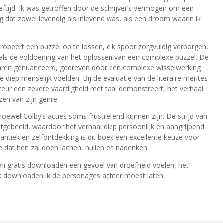
ftijd. Ik was getroffen door de schrijver’s vermogen om een
ng dat zowel levendig als inlevend was, als een droom waarin ik
.
e probeert een puzzel op te lossen, elk spoor zorgvuldig verborgen,
oals de voldoening van het oplossen van een complexe puzzel. De
aren genuanceerd, gedreven door een complexe wisselwerking
 diep menselijk voelden. Bij de evaluatie van de literaire merites
teur een zekere vaardigheid met taal demonstreert, het verhaal
nzen van zijn genre.
hoewel Colby’s acties soms frustrerend kunnen zijn. De strijd van
ebeeld, waardoor het verhaal diep persoonlijk en aangrijpend
ntiek en zelfontdekking is dit boek een excellente keuze voor
e dat hen zal doen lachen, huilen en nadenken.
n gratis downloaden een gevoel van droefheid voelen, het
ek downloaden ik de personages achter moest laten.