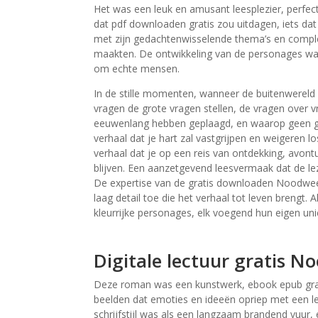
Het was een leuk en amusant leesplezier, perfect 
dat pdf downloaden gratis zou uitdagen, iets dat
met zijn gedachtenwisselende thema’s en comple
maakten. De ontwikkeling van de personages was
om echte mensen.
In de stille momenten, wanneer de buitenwereld ac
vragen de grote vragen stellen, de vragen over v
eeuwenlang hebben geplaagd, en waarop geen ge
verhaal dat je hart zal vastgrijpen en weigeren lo
verhaal dat je op een reis van ontdekking, avontuu
blijven. Een aanzetgevend leesvermaak dat de le
De expertise van de gratis downloaden Noodweer
laag detail toe die het verhaal tot leven brengt. 
kleurrijke personages, elk voegend hun eigen un
Digitale lectuur gratis N
Deze roman was een kunstwerk, ebook epub gra
beelden dat emoties en ideeën opriep met een le
schrijfstijl was als een langzaam brandend vuur, 