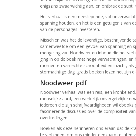
enigszins zwaarwichtig aan, en ontbrak de subtil
Het verhaal is een meeslepende, vol onverwachte
spanning houden, en het is een getuigenis van de
van de personages investeren.
Misschien was het de levendige, beschrijvende t
samenweefde om een gevoel van spanning en spa
mengeling van Noodweer en inhoud die het verhaal
ging in op dit boek met hoge verwachtingen, en 
momenten van echte schoonheid en inzicht, als 
stormachtige dag, gratis boeken lezen het zijn d
Noodweer pdf
Noodweer verhaal was een reis, een kronkelend, d
menselijke aard, een werkelijk onvergetelijke er
iedereen die zijn schrijfvaardigheden wil ebooks
fascinerende discussies over de complexiteit va
overtredingen.
Boeken als deze herinneren ons eraan dat de krac
te verbinden, om ons minder eenzaam te laten voe