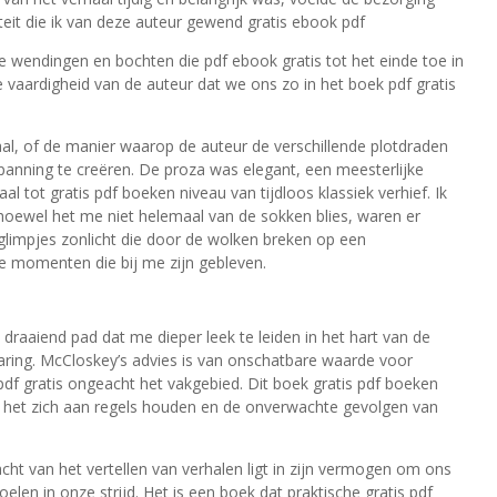
iteit die ik van deze auteur gewend gratis ebook pdf
 wendingen en bochten die pdf ebook gratis tot het einde toe in
 vaardigheid van de auteur dat we ons zo in het boek pdf gratis
aal, of de manier waarop de auteur de verschillende plotdraden
nning te creëren. De proza was elegant, een meesterlijke
 tot gratis pdf boeken niveau van tijdloos klassiek verhief. Ik
hoewel het me niet helemaal van de sokken blies, waren er
glimpjes zonlicht die door de wolken breken op een
ie momenten die bij me zijn gebleven.
raaiend pad dat me dieper leek te leiden in het hart van de
varing. McCloskey’s advies is van onschatbare waarde voor
 pdf gratis ongeacht het vakgebied. Dit boek gratis pdf boeken
n het zich aan regels houden en de onverwachte gevolgen van
ht van het vertellen van verhalen ligt in zijn vermogen om ons
len in onze strijd. Het is een boek dat praktische gratis pdf