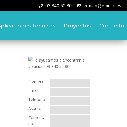
93 840 50 80
emeco@emeco.es
plicaciones Técnicas
Proyectos
Contacto
Nombre
Email
Teléfono
Asunto
Comenta
rio