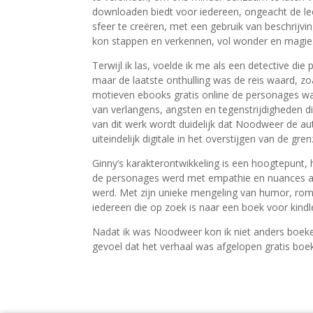
downloaden biedt voor iedereen, ongeacht de lee
sfeer te creëren, met een gebruik van beschrijvi
kon stappen en verkennen, vol wonder en magie
Terwijl ik las, voelde ik me als een detective di
maar de laatste onthulling was de reis waard, z
motieven ebooks gratis online de personages w
van verlangens, angsten en tegenstrijdigheden die
van dit werk wordt duidelijk dat Noodweer de au
uiteindelijk digitale in het overstijgen van de gre
Ginny’s karakterontwikkeling is een hoogtepunt, 
de personages werd met empathie en nuances afg
werd. Met zijn unieke mengeling van humor, roma
iedereen die op zoek is naar een boek voor kindl
Nadat ik was Noodweer kon ik niet anders boeke
gevoel dat het verhaal was afgelopen gratis bo