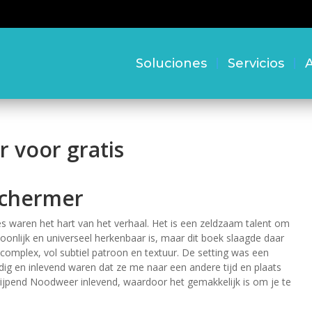
Soluciones
Servicios
A
 voor gratis
Schermer
s waren het hart van het verhaal. Het is een zeldzaam talent om
rsoonlijk en universeel herkenbaar is, maar dit boek slaagde daar
en complex, vol subtiel patroon en textuur. De setting was een
ndig en inlevend waren dat ze me naar een andere tijd en plaats
ngrijpend Noodweer inlevend, waardoor het gemakkelijk is om je te