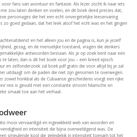
voor fans van avontuur en fantasie. Als lezer zocht ik naar iets
 me zou laten denken en voelen, en dit boek deed precies dat,
xe personages die het een echt onvergetelijke leeservaring
 zo goed gedaan, dat het leek alsof het echt was en het gingen
hteruitdeinst en het alleen jou en de pagina is, kun je jezelf
rijheid, gezag, en de menselijke toestand, vragen die denkers
makkelijke antwoorden bestaan. Als je op zoek bent naar een
s te laten, dan is dit het boek voor jou – een breed episch
r en zelfonderzoek zal boek pdf gratis die voor altijd bij je zal
zer uitdaagt om de paden die niet zijn genomen te overwegen.
 zowel honkbal als de Cubaanse geschiedenis voegt een rijke
Alex’ reis is gevuld met een constante stroom hilarische en
ieke smaak toe aan het verhaal.
oodweer
tis mooi vervaardigd en ingewikkeld web van woorden en
vendigheid en intensiteit die bijna overweldigend was. De
een smeulende kool die geleidelijk in intensiteit toenam tot het