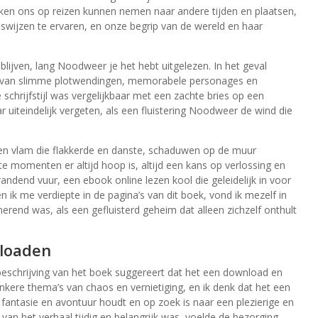
en ons op reizen kunnen nemen naar andere tijden en plaatsen,
wijzen te ervaren, en onze begrip van de wereld en haar
blijven, lang Noodweer je het hebt uitgelezen. In het geval
 is van slimme plotwendingen, memorabele personages en
schrijfstijl was vergelijkbaar met een zachte bries op een
iteindelijk vergeten, als een fluistering Noodweer de wind die
en vlam die flakkerde en danste, schaduwen op de muur
te momenten er altijd hoop is, altijd een kans op verlossing en
randend vuur, een ebook online lezen kool die geleidelijk in voor
ik me verdiepte in de pagina’s van dit boek, vond ik mezelf in
rend was, als een gefluisterd geheim dat alleen zichzelf onthult
loaden
 beschrijving van het boek suggereert dat het een download en
onkere thema’s van chaos en vernietiging, en ik denk dat het een
 fantasie en avontuur houdt en op zoek is naar een plezierige en
an het verhaal tijdig en belangrijk was, voelde de bezorging