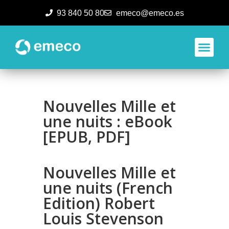
93 840 50 80
emeco@emeco.es
Aplicacione
Nouvelles Mille et
une nuits : eBook
[EPUB, PDF]
Nouvelles Mille et
une nuits (French
Edition) Robert
Louis Stevenson