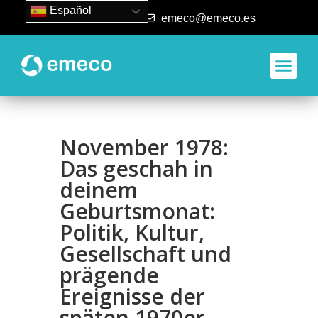
Español
93 840 50 80
emeco@emeco.es
Aplicacione
November 1978:
Das geschah in
deinem
Geburtsmonat:
Politik, Kultur,
Gesellschaft und
prägende
Ereignisse der
späten 1970er-