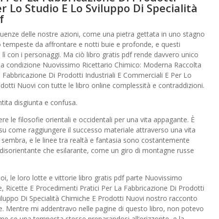
r Lo Studio E Lo Sviluppo Di Specialità
f
guenze delle nostre azioni, come una pietra gettata in uno stagno
o tempeste da affrontare e notti buie e profonde, e questi
 con i personaggi. Ma ciò libro gratis pdf rende davvero unico
ella condizione Nuovissimo Ricettario Chimico: Moderna Raccolta
 Fabbricazione Di Prodotti Industriali E Commerciali E Per Lo
dotti Nuovi con tutte le libro online complessità e contraddizioni.
ntita disgiunta e confusa.
ere le filosofie orientali e occidentali per una vita appagante. È
i su come raggiungere il successo materiale attraverso una vita
e sembra, e le linee tra realtà e fantasia sono costantemente
 disorientante che esilarante, come un giro di montagne russe
, le loro lotte e vittorie libro gratis pdf parte Nuovissimo
 Ricette E Procedimenti Pratici Per La Fabbricazione Di Prodotti
viluppo Di Specialità Chimiche E Prodotti Nuovi nostro racconto
. Mentre mi addentravo nelle pagine di questo libro, non potevo
ome se una tempesta stesse preparandosi all’orizzonte, e la