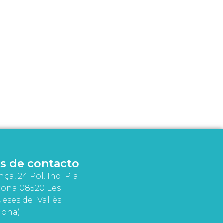
s de contacto
nça, 24 Pol. Ind. Pla
rona 08520 Les
eses del Vallès
lona)