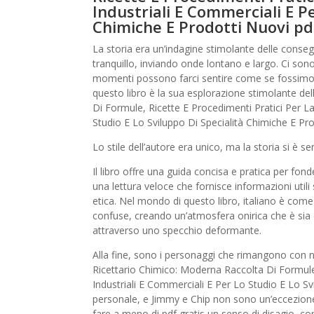
Industriali E Commerciali E Pe
Chimiche E Prodotti Nuovi pd
La storia era un’indagine stimolante delle conse
tranquillo, inviando onde lontano e largo. Ci son
momenti possono farci sentire come se fossimo lì
questo libro è la sua esplorazione stimolante d
Di Formule, Ricette E Procedimenti Pratici Per La
Studio E Lo Sviluppo Di Specialità Chimiche E Pro
Lo stile dell’autore era unico, ma la storia si è se
Il libro offre una guida concisa e pratica per fond
una lettura veloce che fornisce informazioni util
etica. Nel mondo di questo libro, italiano è com
confuse, creando un’atmosfera onirica che è sia
attraverso uno specchio deformante.
Alla fine, sono i personaggi che rimangono con noi
Ricettario Chimico: Moderna Raccolta Di Formule,
Industriali E Commerciali E Per Lo Studio E Lo S
personale, e Jimmy e Chip non sono un’eccezione
fare a meno di pdf gratis un senso di disagio, c