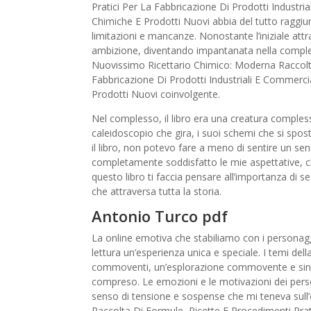
Pratici Per La Fabbricazione Di Prodotti Industri
Chimiche E Prodotti Nuovi abbia del tutto raggiunt
limitazioni e mancanze. Nonostante l’iniziale attra
ambizione, diventando impantanata nella compless
Nuovissimo Ricettario Chimico: Moderna Raccolta
Fabbricazione Di Prodotti Industriali E Commercia
Prodotti Nuovi coinvolgente.
Nel complesso, il libro era una creatura comples
caleidoscopio che gira, i suoi schemi che si s
il libro, non potevo fare a meno di sentire un se
completamente soddisfatto le mie aspettative,
questo libro ti faccia pensare all’importanza di s
che attraversa tutta la storia.
Antonio Turco pdf
La online emotiva che stabiliamo con i personagg
lettura un’esperienza unica e speciale. I temi del
commoventi, un’esplorazione commovente e sinc
compreso. Le emozioni e le motivazioni dei pers
senso di tensione e sospense che mi teneva sull’
Raccolta Di Formule, Ricette E Procedimenti Prati