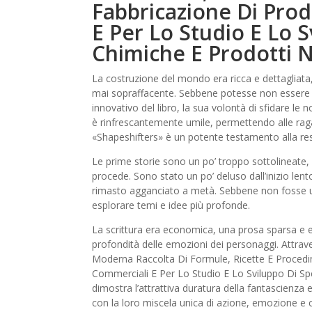
Fabbricazione Di Prod
E Per Lo Studio E Lo S
Chimiche E Prodotti 
La costruzione del mondo era ricca e dettagliat
mai sopraffacente. Sebbene potesse non essere l’
innovativo del libro, la sua volontà di sfidare l
è rinfrescantemente umile, permettendo alle rag
«Shapeshifters» è un potente testamento alla resil
Le prime storie sono un po’ troppo sottolineate,
procede. Sono stato un po’ deluso dall’inizio len
rimasto agganciato a metà. Sebbene non fosse un
esplorare temi e idee più profonde.
La scrittura era economica, una prosa sparsa e e
profondità delle emozioni dei personaggi. Attrave
Moderna Raccolta Di Formule, Ricette E Procedime
Commerciali E Per Lo Studio E Lo Sviluppo Di Spec
dimostra l’attrattiva duratura della fantascienza 
con la loro miscela unica di azione, emozione e 