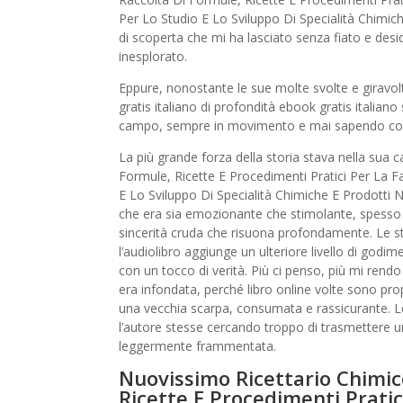
Per Lo Studio E Lo Sviluppo Di Specialità Chimich
di scoperta che mi ha lasciato senza fiato e de
inesplorato.
Eppure, nonostante le sue molte svolte e giravo
gratis italiano di profondità ebook gratis itali
campo, sempre in movimento e mai sapendo co
La più grande forza della storia stava nella sua
Formule, Ricette E Procedimenti Pratici Per La Fa
E Lo Sviluppo Di Specialità Chimiche E Prodotti 
che era sia emozionante che stimolante, spesso n
sincerità cruda che risuona profondamente. Le sto
l’audiolibro aggiunge un ulteriore livello di god
con un tocco di verità. Più ci penso, più mi rendo
era infondata, perché libro online volte sono prop
una vecchia scarpa, consumata e rassicurante. Lo
l’autore stesse cercando troppo di trasmettere 
leggermente frammentata.
Nuovissimo Ricettario Chimic
Ricette E Procedimenti Pratic