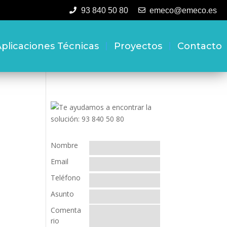
93 840 50 80
emeco@emeco.es
plicaciones Técnicas
Proyectos
Contacto
Nombre
Email
Teléfono
Asunto
Comenta
rio