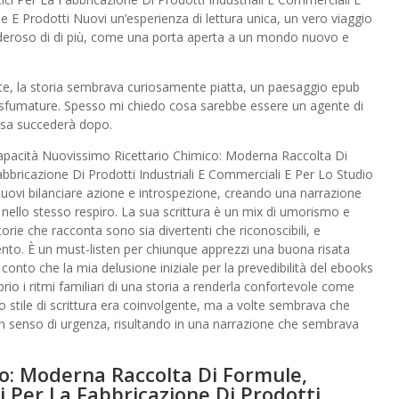
e E Prodotti Nuovi un’esperienza di lettura unica, un vero viaggio
sideroso di di più, come una porta aperta a un mondo nuovo e
lte, la storia sembrava curiosamente piatta, un paesaggio epub
ano sfumature. Spesso mi chiedo cosa sarebbe essere un agente di
sa succederà dopo.
 capacità Nuovissimo Ricettario Chimico: Moderna Raccolta Di
bbricazione Di Prodotti Industriali E Commerciali E Per Lo Studio
Nuovi bilanciare azione e introspezione, creando una narrazione
ello stesso respiro. La sua scrittura è un mix di umorismo e
rie che racconta sono sia divertenti che riconoscibili, e
imento. È un must-listen per chiunque apprezzi una buona risata
 conto che la mia delusione iniziale per la prevedibilità del ebooks
rio i ritmi familiari di una storia a renderla confortevole come
 stile di scrittura era coinvolgente, ma a volte sembrava che
un senso di urgenza, risultando in una narrazione che sembrava
o: Moderna Raccolta Di Formule,
i Per La Fabbricazione Di Prodotti