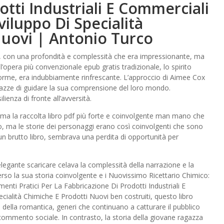
otti Industriali E Commerciali
viluppo Di Specialità
Nuovi | Antonio Turco
a, con una profondità e complessità che era impressionante, ma
opera più convenzionale epub gratis tradizionale, lo spirito
e norme, era indubbiamente rinfrescante. L’approccio di Aimee Cox
azze di guidare la sua comprensione del loro mondo.
ienza di fronte all’avversità.
 ma la raccolta libro pdf più forte e coinvolgente man mano che
to, ma le storie dei personaggi erano così coinvolgenti che sono
 brutto libro, sembrava una perdita di opportunità per
legante scaricare celava la complessità della narrazione e la
rso la sua storia coinvolgente e i Nuovissimo Ricettario Chimico:
nti Pratici Per La Fabbricazione Di Prodotti Industriali E
ialità Chimiche E Prodotti Nuovi ben costruiti, questo libro
e della romantica, generi che continuano a catturare il pubblico
commento sociale. In contrasto, la storia della giovane ragazza