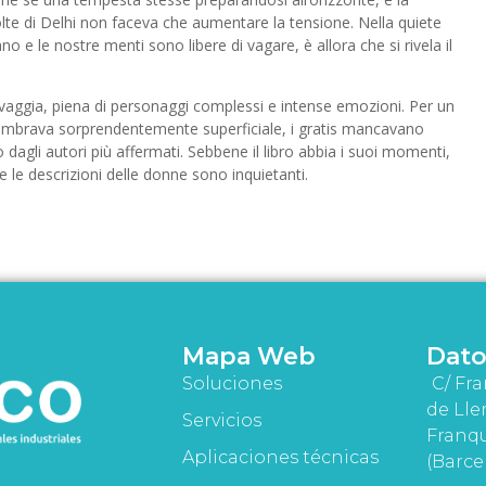
lte di Delhi non faceva che aumentare la tensione. Nella quiete
o e le nostre menti sono libere di vagare, è allora che si rivela il
vaggia, piena di personaggi complessi e intense emozioni. Per un
sembrava sorprendentemente superficiale, i gratis mancavano
dagli autori più affermati. Sebbene il libro abbia i suoi momenti,
e le descrizioni delle donne sono inquietanti.
Mapa Web
Dato
Soluciones
C/ Fra
de Lle
Servicios
Franqu
Aplicaciones técnicas
(Barce