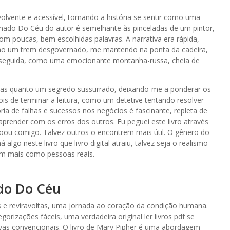
olvente e acessível, tornando a história se sentir como uma
ado Do Céu do autor é semelhante às pinceladas de um pintor,
om poucas, bem escolhidas palavras. A narrativa era rápida,
o um trem desgovernado, me mantendo na ponta da cadeira,
m seguida, como uma emocionante montanha-russa, cheia de
vas quanto um segredo sussurrado, deixando-me a ponderar os
 de terminar a leitura, como um detetive tentando resolver
ria de falhas e sucessos nos negócios é fascinante, repleta de
aprender com os erros dos outros. Eu peguei este livro através
u comigo. Talvez outros o encontrem mais útil. O gênero do
lgo neste livro que livro digital atraiu, talvez seja o realismo
em mais como pessoas reais.
ado Do Céu
vas e reviravoltas, uma jornada ao coração da condição humana.
gorizações fáceis, uma verdadeira original ler livros pdf se
ivas convencionais. O livro de Mary Pipher é uma abordagem