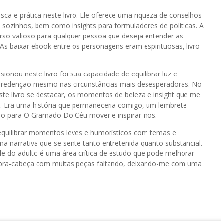
ca e prática neste livro. Ele oferece uma riqueza de conselhos
ozinhos, bem como insights para formuladores de políticas. A
urso valioso para qualquer pessoa que deseja entender as
 baixar ebook entre os personagens eram espirituosas, livro
onou neste livro foi sua capacidade de equilibrar luz e
e redenção mesmo nas circunstâncias mais desesperadoras. No
ste livro se destacar, os momentos de beleza e insight que me
 Era uma história que permaneceria comigo, um lembrete
ção para O Gramado Do Céu mover e inspirar-nos.
 equilibrar momentos leves e humorísticos com temas e
a narrativa que se sente tanto entretenida quanto substancial.
de do adulto é uma área crítica de estudo que pode melhorar
quebra-cabeça com muitas peças faltando, deixando-me com uma