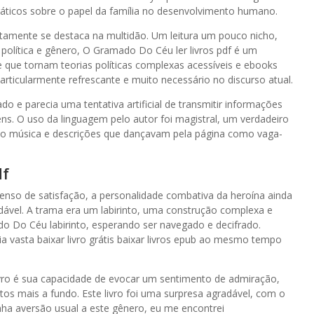
práticos sobre o papel da família no desenvolvimento humano.
rtamente se destaca na multidão. Um leitura um pouco nicho,
política e gênero, O Gramado Do Céu ler livros pdf é um
e que tornam teorias políticas complexas acessíveis e ebooks
articularmente refrescante e muito necessário no discurso atual.
o e parecia uma tentativa artificial de transmitir informações
ns. O uso da linguagem pelo autor foi magistral, um verdadeiro
omo música e descrições que dançavam pela página como vaga-
df
 senso de satisfação, a personalidade combativa da heroína ainda
vel. A trama era um labirinto, uma construção complexa e
do Do Céu labirinto, esperando ser navegado e decifrado.
 vasta baixar livro grátis baixar livros epub ao mesmo tempo
vro é sua capacidade de evocar um sentimento de admiração,
tos mais a fundo. Este livro foi uma surpresa agradável, com o
nha aversão usual a este gênero, eu me encontrei