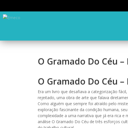
O Gramado Do Céu – 
O Gramado Do Céu – 
Era um livro que desafiava a categorização fácil
rejeitado, uma obra de arte que falava diretam
Como alguém que sempre foi atraído pelo mister
exploração fascinante da condição humana, seu
complexidade a uma narrativa que já era rica e 
análise O Gramado Do Céu de três esforços cult
do trabalho cultural.