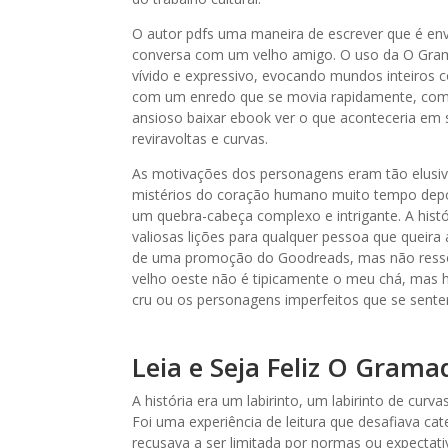
O autor pdfs uma maneira de escrever que é env
conversa com um velho amigo. O uso da O Gram
vívido e expressivo, evocando mundos inteiros c
com um enredo que se movia rapidamente, com
ansioso baixar ebook ver o que aconteceria e
reviravoltas e curvas.
As motivações dos personagens eram tão elusi
mistérios do coração humano muito tempo depois
um quebra-cabeça complexo e intrigante. A histó
valiosas lições para qualquer pessoa que queira 
de uma promoção do Goodreads, mas não ressoo
velho oeste não é tipicamente o meu chá, mas há a
cru ou os personagens imperfeitos que se sent
Leia e Seja Feliz O Gram
A história era um labirinto, um labirinto de cur
Foi uma experiência de leitura que desafiava cate
recusava a ser limitada por normas ou expectat