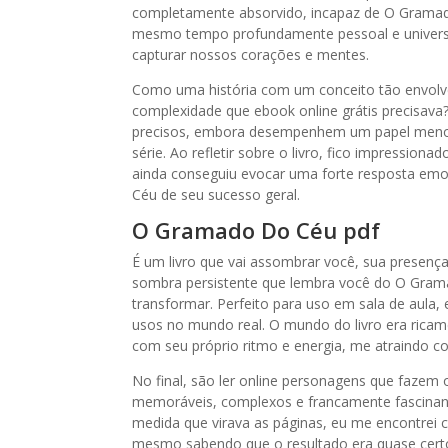
completamente absorvido, incapaz de O Gramado 
mesmo tempo profundamente pessoal e universa
capturar nossos corações e mentes.
Como uma história com um conceito tão envolven
complexidade que ebook online grátis precisava?
precisos, embora desempenhem um papel menor.
série. Ao refletir sobre o livro, fico impression
ainda conseguiu evocar uma forte resposta em
Céu de seu sucesso geral.
O Gramado Do Céu pdf
É um livro que vai assombrar você, sua presença
sombra persistente que lembra você do O Gramad
transformar. Perfeito para uso em sala de aula, 
usos no mundo real. O mundo do livro era ricame
com seu próprio ritmo e energia, me atraindo c
No final, são ler online personagens que fazem
memoráveis, complexos e francamente fascinante
medida que virava as páginas, eu me encontrei c
mesmo sabendo que o resultado era quase cert