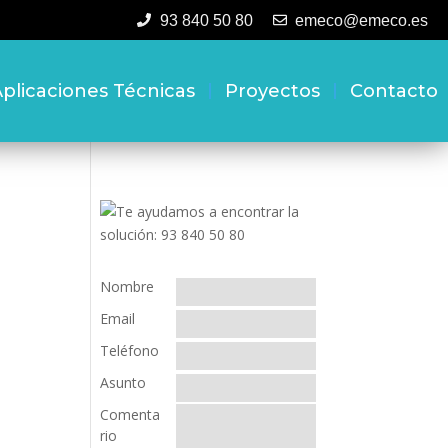
93 840 50 80
emeco@emeco.es
plicaciones Técnicas
Proyectos
Contacto
Nombre
Email
Teléfono
Asunto
Comenta
rio