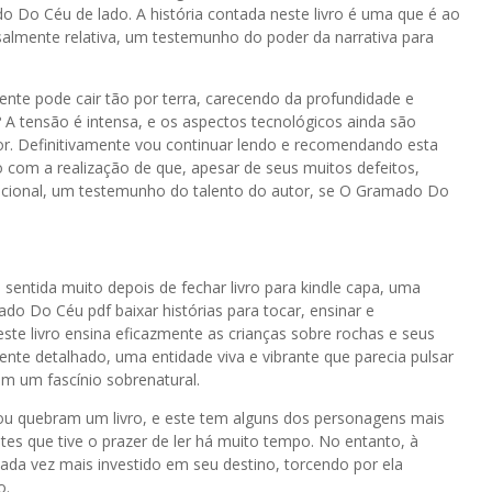
Do Céu de lado. A história contada neste livro é uma que é ao
lmente relativa, um testemunho do poder da narrativa para
te pode cair tão por terra, carecendo da profundidade e
 A tensão é intensa, e os aspectos tecnológicos ainda são
 Definitivamente vou continuar lendo e recomendando esta
ado com a realização de que, apesar de seus muitos defeitos,
ocional, um testemunho do talento do autor, se O Gramado Do
 sentida muito depois de fechar livro para kindle capa, uma
o Do Céu pdf baixar histórias para tocar, ensinar e
este livro ensina eficazmente as crianças sobre rochas e seus
nte detalhado, uma entidade viva e vibrante que parecia pulsar
om um fascínio sobrenatural.
 ou quebram um livro, e este tem alguns dos personagens mais
s que tive o prazer de ler há muito tempo. No entanto, à
ada vez mais investido em seu destino, torcendo por ela
o.