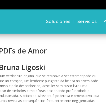
Soluciones
Servicios
A
PDFs de Amor
Bruna Ligoski
, um verdadeiro original que se recusava a ser estereotipado ou
ente ao coração, um lembrete pungente da beleza na diversidade.
ioso e pelo desconhecido, achei ler sem custo livro uma
 uso de símbolos e metáforas adicionando profundidade e
multicamada. A crítica de Whisnant é poderosa e provocativa. Sua
urais revela as consequências frequentemente negligenciadas