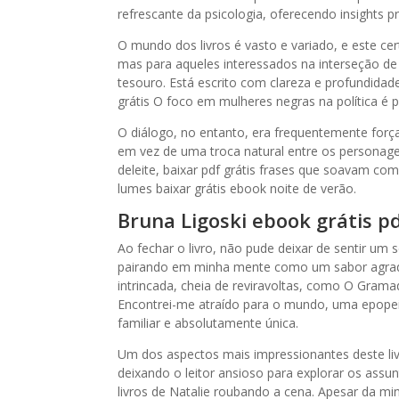
refrescante da psicologia, oferecendo insights 
O mundo dos livros é vasto e variado, e este ce
mas para aqueles interessados na interseção de 
tesouro. Está escrito com clareza e profundidad
grátis O foco em mulheres negras na política é p
O diálogo, no entanto, era frequentemente forçad
em vez de uma troca natural entre os personage
deleite, baixar pdf grátis frases que soavam c
lumes baixar grátis ebook noite de verão.
Bruna Ligoski ebook grátis p
Ao fechar o livro, não pude deixar de sentir um
pairando em minha mente como um sabor agradá
intrincada, cheia de reviravoltas, como O Grama
Encontrei-me atraído para o mundo, uma epopeia
familiar e absolutamente única.
Um dos aspectos mais impressionantes deste li
deixando o leitor ansioso para explorar os assun
livros de Natalie roubando a cena. Apesar da mi