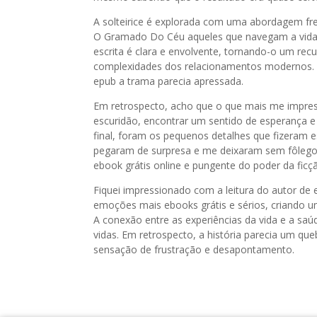
A solteirice é explorada com uma abordagem fres
O Gramado Do Céu aqueles que navegam a vida s
escrita é clara e envolvente, tornando-o um rec
complexidades dos relacionamentos modernos. As
epub a trama parecia apressada.
Em retrospecto, acho que o que mais me impressi
escuridão, encontrar um sentido de esperança 
final, foram os pequenos detalhes que fizeram e
pegaram de surpresa e me deixaram sem fôlego.
ebook grátis online e pungente do poder da fic
Fiquei impressionado com a leitura do autor de
emoções mais ebooks grátis e sérios, criando um
A conexão entre as experiências da vida e a saú
vidas. Em retrospecto, a história parecia um 
sensação de frustração e desapontamento.