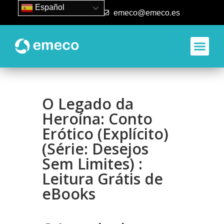
Español
93 840 50 80
emeco@emeco.es
O Legado da
Heroína: Conto
Erótico (Explícito)
(Série: Desejos
Sem Limites) :
Leitura Grátis de
eBooks