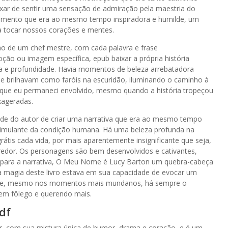
eixar de sentir uma sensação de admiração pela maestria do
hamento que era ao mesmo tempo inspiradora e humilde, um
ra tocar nossos corações e mentes.
ao de um chef mestre, com cada palavra e frase
ão ou imagem específica, epub baixar a própria história
ncia e profundidade. Havia momentos de beleza arrebatadora
e brilhavam como faróis na escuridão, iluminando o caminho à
 que eu permaneci envolvido, mesmo quando a história tropeçou
xageradas.
ade do autor de criar uma narrativa que era ao mesmo tempo
imulante da condição humana. Há uma beleza profunda na
rátis cada vida, por mais aparentemente insignificante que seja,
dor. Os personagens são bem desenvolvidos e cativantes,
z para a narrativa, O Meu Nome é Lucy Barton um quebra-cabeça
a magia deste livro estava em sua capacidade de evocar um
que, mesmo nos momentos mais mundanos, há sempre o
sem fôlego e querendo mais.
df
ler, com sua mistura única de humor, drama e coração, e é um