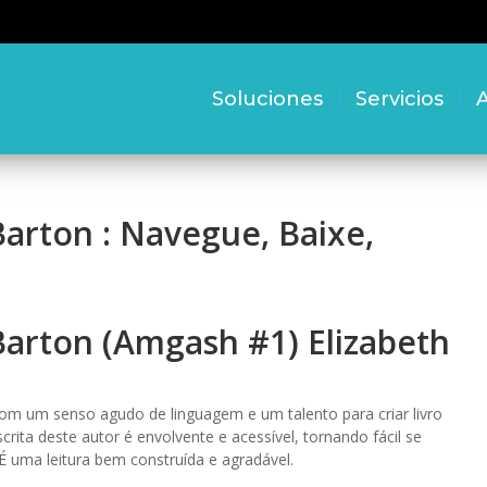
Soluciones
Servicios
A
rton : Navegue, Baixe,
arton (Amgash #1) Elizabeth
com um senso agudo de linguagem e um talento para criar livro
scrita deste autor é envolvente e acessível, tornando fácil se
 uma leitura bem construída e agradável.