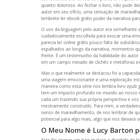
quanto doloroso. Ao fechar o livro, não pude d
autor em seu ofício, uma sensação de maravil
lembrete ler ebook grátis poder da narrativa pa
O uso da linguagem pelo autor era semelhante 
cuidadosamente escolhida para evocar uma emoç
parecia ler online grátis pouco falta de substâ
espalhados ao longo da narrativa, momentos qu
frente. É um testemunho da habilidade do autor
em um campo minado de clichês e metáforas e
Mas o que realmente se destacou foi a capacid
uma viagem emocionante e uma exploração est
maneira como esta série nos lembra livro epub g
tem um impacto profundo no mundo ao nosso re
cada um trazendo sua própria perspectiva e vo
mestramente construído. Para mim, a verdadeir
senso de maravilhamento, de nos lembrar de 
potencial para algo mais, algo que nos deixará 
O Meu Nome é Lucy Barton p
Este foi apenas um livro maluco e divertido de 