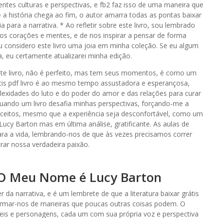
ntes culturas e perspectivas, e fb2 faz isso de uma maneira que
 a história chega ao fim, o autor amarra todas as pontas baixar
a para a narrativa. * Ao refletir sobre este livro, sou lembrado
os corações e mentes, e de nos inspirar a pensar de forma
u considero este livro uma joia em minha coleção. Se eu algum
, eu certamente atualizarei minha edição.
ste livro, não é perfeito, mas tem seus momentos, é como um
grátis pdf livro é ao mesmo tempo assustadora e esperançosa,
xidades do luto e do poder do amor e das relações para curar
quando um livro desafia minhas perspectivas, forçando-me a
nceitos, mesmo que a experiência seja desconfortável, como um
cy Barton mas em última análise, gratificante. As aulas de
ra a vida, lembrando-nos de que às vezes precisamos correr
rar nossa verdadeira paixão.
s O Meu Nome é Lucy Barton
 da narrativa, e é um lembrete de que a literatura baixar grátis
sformar-nos de maneiras que poucas outras coisas podem. O
íveis e personagens, cada um com sua própria voz e perspectiva