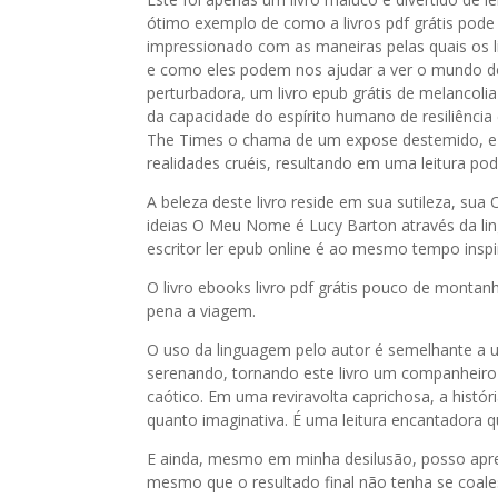
ótimo exemplo de como a livros pdf grátis pode 
impressionado com as maneiras pelas quais os l
e como eles podem nos ajudar a ver o mundo de d
perturbadora, um livro epub grátis de melanco
da capacidade do espírito humano de resiliênc
The Times o chama de um expose destemido, e é d
realidades cruéis, resultando em uma leitura po
A beleza deste livro reside em sua sutileza, su
ideias O Meu Nome é Lucy Barton através da li
escritor ler epub online é ao mesmo tempo inspi
O livro ebooks livro pdf grátis pouco de montanh
pena a viagem.
O uso da linguagem pelo autor é semelhante a um
serenando, tornando este livro um companheir
caótico. Em uma reviravolta caprichosa, a histó
quanto imaginativa. É uma leitura encantadora q
E ainda, mesmo em minha desilusão, posso apreci
mesmo que o resultado final não tenha se coal