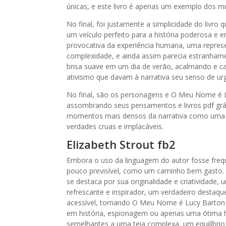
únicas, e este livro é apenas um exemplo dos muit
No final, foi justamente a simplicidade do livro
um veículo perfeito para a história poderosa e 
provocativa da experiência humana, uma represen
complexidade, e ainda assim parecia estranha
brisa suave em um dia de verão, acalmando e ca
ativismo que davam à narrativa seu senso de urg
No final, são os personagens e O Meu Nome é L
assombrando seus pensamentos e livros pdf grát
momentos mais densos da narrativa como uma fa
verdades cruas e implacáveis.
Elizabeth Strout fb2
Embora o uso da linguagem do autor fosse freque
pouco previsível, como um caminho bem gasto. 
se destaca por sua originalidade e criatividade
refrescante e inspirador, um verdadeiro destaq
acessível, tornando O Meu Nome é Lucy Barton l
em história, espionagem ou apenas uma ótima h
semelhantes a uma teia complexa, um equilíbrio