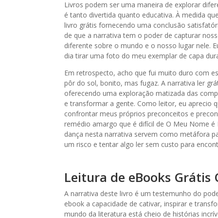
Livros podem ser uma maneira de explorar difere
é tanto divertida quanto educativa. À medida que
livro grátis fornecendo uma conclusão satisfatóri
de que a narrativa tem o poder de capturar noss
diferente sobre o mundo e o nosso lugar nele. E
dia tirar uma foto do meu exemplar de capa dura
Em retrospecto, acho que fui muito duro com e
pôr do sol, bonito, mas fugaz. A narrativa ler 
oferecendo uma exploração matizada das comple
e transformar a gente. Como leitor, eu aprecio 
confrontar meus próprios preconceitos e preco
remédio amargo que é difícil de O Meu Nome é Lu
dança nesta narrativa servem como metáfora pa
um risco e tentar algo ler sem custo para encont
Leitura de eBooks Gráti
A narrativa deste livro é um testemunho do poder
ebook a capacidade de cativar, inspirar e tran
mundo da literatura está cheio de histórias incr