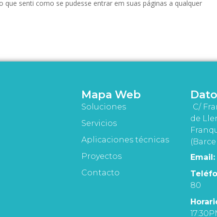
izado que senti como se pudesse entrar em suas páginas a qualquer
Mapa Web
Dato
Soluciones
C/ Fra
de Lle
Servicios
Franqu
Aplicaciones técnicas
(Barce
Proyectos
Email:
Contacto
Teléfo
80
Horari
17:30