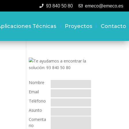
93 840 50 80
emeco@emeco.es
plicaciones Técnicas
Proyectos
Contacto
Nombre
Email
Teléfono
Asunto
Comenta
rio