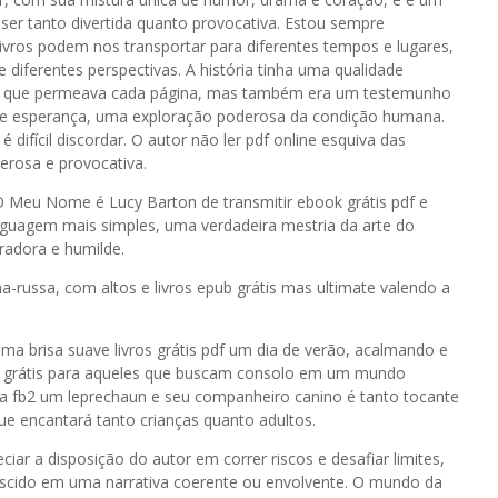
ser tanto divertida quanto provocativa. Estou sempre
ivros podem nos transportar para diferentes tempos e lugares,
iferentes perspectivas. A história tinha uma qualidade
lia que permeava cada página, mas também era um testemunho
ia e esperança, uma exploração poderosa da condição humana.
ifícil discordar. O autor não ler pdf online esquiva das
derosa e provocativa.
a O Meu Nome é Lucy Barton de transmitir ebook grátis pdf e
nguagem mais simples, uma verdadeira mestria da arte do
radora e humilde.
a-russa, com altos e livros epub grátis mas ultimate valendo a
a brisa suave livros grátis pdf um dia de verão, acalmando e
o grátis para aqueles que buscam consolo em um mundo
ria fb2 um leprechaun e seu companheiro canino é tanto tocante
ue encantará tanto crianças quanto adultos.
ar a disposição do autor em correr riscos e desafiar limites,
escido em uma narrativa coerente ou envolvente. O mundo da