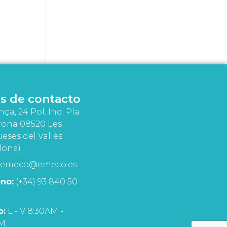
s de contacto
nça, 24 Pol. Ind. Pla
rona 08520 Les
eses del Vallès
lona)
emeco@emeco.es
no:
(+34) 93 840 50
o:
L - V 8:30AM -
PM