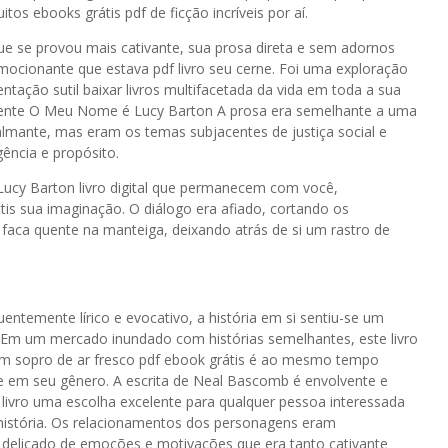
os ebooks grátis pdf de ficção incríveis por aí.
 que se provou mais cativante, sua prosa direta e sem adornos
emocionante que estava pdf livro seu cerne. Foi uma exploração
tação sutil baixar livros multifacetada da vida em toda a sua
mente O Meu Nome é Lucy Barton A prosa era semelhante a uma
lmante, mas eram os temas subjacentes de justiça social e
ência e propósito.
ucy Barton livro digital que permanecem com você,
is sua imaginação. O diálogo era afiado, cortando os
ca quente na manteiga, deixando atrás de si um rastro de
ntemente lírico e evocativo, a história em si sentiu-se um
Em um mercado inundado com histórias semelhantes, este livro
, um sopro de ar fresco pdf ebook grátis é ao mesmo tempo
ue em seu gênero. A escrita de Neal Bascomb é envolvente e
ivro uma escolha excelente para qualquer pessoa interessada
istória. Os relacionamentos dos personagens eram
 delicado de emoções e motivações que era tanto cativante