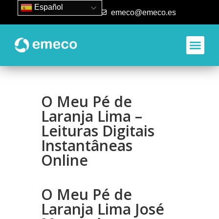
Español
93 840 50 80
emeco@emeco.es
O Meu Pé de
Laranja Lima –
Leituras Digitais
Instantâneas
Online
O Meu Pé de
Laranja Lima José