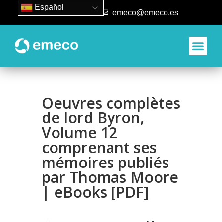
Español
93 840 50 80
emeco@emeco.es
Oeuvres complètes
de lord Byron,
Volume 12
comprenant ses
mémoires publiés
par Thomas Moore
| eBooks [PDF]