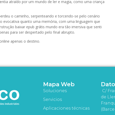
sentia atraído por um mundo de ler e magia, como uma criança
perdeu o caminho, serpenteando e torcendo-se pelo cenário
a tão evocativa quanto uma memória, com uma linguagem que
onstrução baixar epub grátis mundo era tão imersiva que senti
enas para ser despertado pelo final abrupto.
online apenas o destino.
Mapa Web
Dato
Soluciones
C/ Fra
de Lle
Servicios
Franqu
Aplicaciones técnicas
(Barce