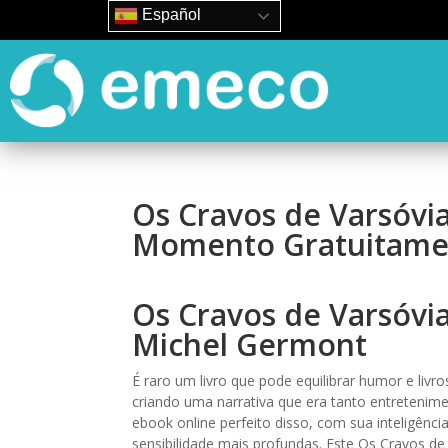
Español
Os Cravos de Varsóvia
Momento Gratuitame
Os Cravos de Varsóvi
Michel Germont
É raro um livro que pode equilibrar humor e livr
criando uma narrativa que era tanto entretenim
ebook online perfeito disso, com sua inteligênci
sensibilidade mais profundas. Este Os Cravos 