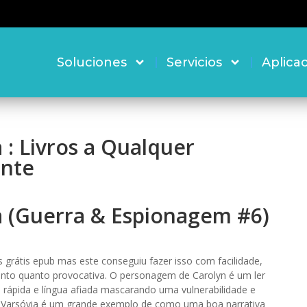
Soluciones
Servicios
Aplica
 : Livros a Qualquer
nte
a (Guerra & Espionagem #6)
os grátis epub mas este conseguiu fazer isso com facilidade,
ento quanto provocativa. O personagem de Carolyn é um ler
a rápida e língua afiada mascarando uma vulnerabilidade e
de Varsóvia é um grande exemplo de como uma boa narrativa