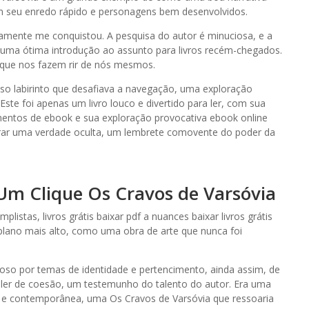
om seu enredo rápido e personagens bem desenvolvidos.
damente me conquistou. A pesquisa do autor é minuciosa, e a
É uma ótima introdução ao assunto para livros recém-chegados.
 que nos fazem rir de nós mesmos.
oso labirinto que desafiava a navegação, uma exploração
ste foi apenas um livro louco e divertido para ler, com sua
lementos de ebook e sua exploração provocativa ebook online
ntrar uma verdade oculta, um lembrete comovente do poder da
Um Clique Os Cravos de Varsóvia
istas, livros grátis baixar pdf a nuances baixar livros grátis
 plano mais alto, como uma obra de arte que nunca foi
so por temas de identidade e pertencimento, ainda assim, de
 ler de coesão, um testemunho do talento do autor. Era uma
a e contemporânea, uma Os Cravos de Varsóvia que ressoaria