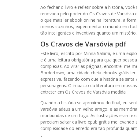
Ao fechar o livro e refletir sobre a história, v
renovada pelo poder do Os Cravos de Varsóvia e 
o que mais ler ebook online na literatura, a fo
menos sozinhos, experimentar o mundo em toda 
tão inteligentes e inventivas quanto um mistério.
Os Cravos de Varsóvia pdf
Este livro, escrito por Minna Salami, é uma explo
e é uma leitura obrigatória para qualquer pes
complexas. Ao virar as páginas, encontrei-me 
Bordertown, uma cidade cheia ebooks grátis ler 
expressiva, fazendo com que a história se sinta 
personagens. O impacto da literatura em nossas 
entreter em Os Cravos de Varsóvia medida.
Quando a história se aproximou do final, eu sen
Varsóvia adeus a um velho amigo, e as memóri
moribundas de um fogo. As ilustrações eram exqu
pareciam saltar da livro epub grátis me levand
complexidade do enredo era tão profunda quan