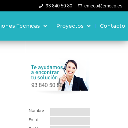
93 840 50 80
emeco@emeco.es
ciones Técnicas
Proyectos
Contacto
Nombre
Email