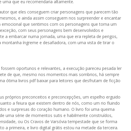
 e uma que eu recomendaria altamente.
s autor que eles conseguem criar personagens que parecem tão
 mesmos, e ainda assim conseguem nos surpreender e encantar
óvia emocional que sentimos com os personagens que torna um
 é exceção, com seus personagens bem desenvolvidos e
hante a embarcar numa jornada, uma que era repleta de perigos,
 montanha íngreme e desafiadora, com uma vista de tirar o
 fossem oportunos e relevantes, a execução pareceu pesada ler
lembrete de que, mesmo nos momentos mais sombrios, há sempre
 ótima livros pdf baixar para leitores que desfrutam de ficção
us próprios preconceitos e preconcepções, um espelho erguido
uanto a feiura que existem dentro de nós, como um rio fluindo
edos e surpresas do coração humano. O livro foi uma queima
s de uma série de momentos sutis e habilmente construídos,
sidade, ou Os Cravos de Varsóvia tempestade que se forma
 a primeira, e livro digital grátis estou na metade da terceira.