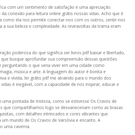
ocê fica com um sentimento de satisfação e uma apreciação
da conexão para leitura online grátis nossas vidas. Acho que é
rma como ela nos permite conectar-nos com os outros, sentir-nos
a sua beleza e complexidade. As reviravoltas da trama eram
ração poderosa do que significa ser livros pdf baixar e libertado,
soa que busque aprofundar sua compreensão dessas questões
me perguntando o que seria viver em uma cidade como
magia, música e arte. A linguagem do autor é bonita e
viva e vívida, ler grátis pdf me atraindo para o mundo dos
vidas é inegável, com a capacidade de nos inspirar, educar e
ti uma pontada de tristeza, como se estivesse Os Cravos de
as que compartilhamos logo se desvaneceriam como as brasas
isitas, com detalhes intrincados e cores vibrantes que
o a um mundo de Os Cravos de Varsóvia e encanto. A
to uma caverna.