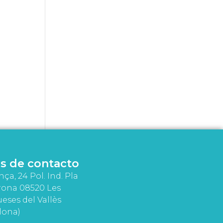
s de contacto
nça, 24 Pol. Ind. Pla
rona 08520 Les
eses del Vallès
lona)