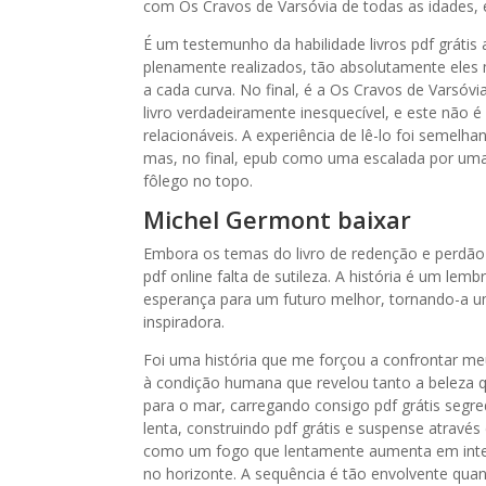
com Os Cravos de Varsóvia de todas as idades,
É um testemunho da habilidade livros pdf gráti
plenamente realizados, tão absolutamente eles
a cada curva. No final, é a Os Cravos de Vars
livro verdadeiramente inesquecível, e este não
relacionáveis. A experiência de lê-lo foi semel
mas, no final, epub como uma escalada por uma
fôlego no topo.
Michel Germont baixar
Embora os temas do livro de redenção e perdão
pdf online falta de sutileza. A história é um 
esperança para um futuro melhor, tornando-a uma
inspiradora.
Foi uma história que me forçou a confrontar me
à condição humana que revelou tanto a beleza q
para o mar, carregando consigo pdf grátis segr
lenta, construindo pdf grátis e suspense atravé
como um fogo que lentamente aumenta em inten
no horizonte. A sequência é tão envolvente quanto