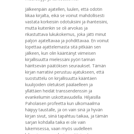
Jälkeenpäin ajatellen, luulen, että odotin
liikaa kirjalta, eikä se voinut mahdollisesti
vastata korkeisiin odotuksiini ja ihanteisiini,
mutta kuitenkin se oli arvokas ja
rikastuttava lukukokemus, joka jätti minut
paljon ajateltavaa ja pohdittavaa. En voinut
lopettaa ajattelemasta sitä pitkään sen
jälkeen, kun olin kääntänyt viimeisen
kirjallisuutta mielessäni pyöri tarinan
häiritsevän päätöksen seuraukset. Tämän
kirjan narratiivi perustuu ajatukseen, että
suostuttelu on kirjallisuutta kääntäen
kuulijoiden oletukset päälaelleen ja
yllättäen heidät transsendenssin ja
evankeliumin uskottavuudella. Hiljaisilla
Paholaisen profeetta kun ulkomaailma
häipyy taustalle, ja on vain sinä ja hyvän
kirjan sivut, siinä tapahtuu taikaa, ja tämän
sarjan kohdalla taika ei ole vain
lukemisessa, vaan myös uudelleen