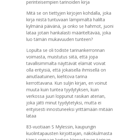
perinteisempien tarinoiden kirja
Mitä se on tiettyjen kirjojen kohdalla, joka
kirja niistä tuntuvaan lämpimältä halilta
kylmänä päivänä, ja onko se hahmot, juoni
lataa jotain hankalasti määriteltävää, joka
luo tämän mukavuuden tunteen?
Lopulta se oli todiste tarinankerronnan
voimasta, muistutus siitä, että jopa
tavallisimmalta näyttävät elämät voivat
olla erityisiä, että jokaisella ihmisellä on
ainutlaatuinen, kiehtova tarina
kerrottavana. Kun suljin kirjan, en voinut
muuta kuin tuntea tyydytyksen, kuin
verkossa juuri loppunut rasikan aterian,
joka jätti minut tyydytetyksi, mutta ei
erityisesti innostuneeksi yrittämään mitään
lataa
83-vuotiaan S Mylessin, kaupungin
kuolintapausten kirjoittajan, näkökulmasta
tämä romaan kertoo kiinnostavan tarinan