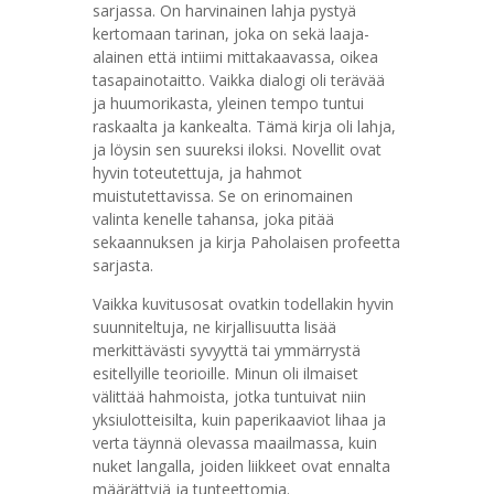
sarjassa. On harvinainen lahja pystyä
kertomaan tarinan, joka on sekä laaja-
alainen että intiimi mittakaavassa, oikea
tasapainotaitto. Vaikka dialogi oli terävää
ja huumorikasta, yleinen tempo tuntui
raskaalta ja kankealta. Tämä kirja oli lahja,
ja löysin sen suureksi iloksi. Novellit ovat
hyvin toteutettuja, ja hahmot
muistutettavissa. Se on erinomainen
valinta kenelle tahansa, joka pitää
sekaannuksen ja kirja Paholaisen profeetta
sarjasta.
Vaikka kuvitusosat ovatkin todellakin hyvin
suunniteltuja, ne kirjallisuutta lisää
merkittävästi syvyyttä tai ymmärrystä
esitellyille teorioille. Minun oli ilmaiset
välittää hahmoista, jotka tuntuivat niin
yksiulotteisilta, kuin paperikaaviot lihaa ja
verta täynnä olevassa maailmassa, kuin
nuket langalla, joiden liikkeet ovat ennalta
määrättyjä ja tunteettomia.