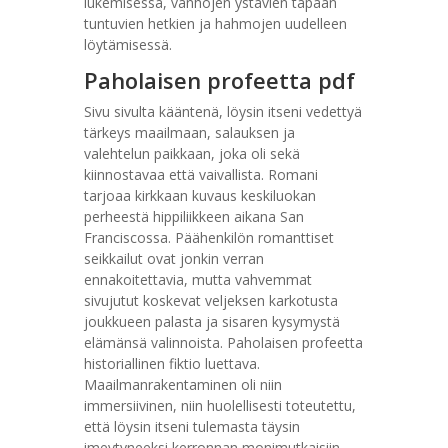
lukemisessa, vanhojen ystävien tapaan
tuntuvien hetkien ja hahmojen uudelleen
löytämisessä.
Paholaisen profeetta pdf
Sivu sivulta kääntenä, löysin itseni vedettyä
tärkeys maailmaan, salauksen ja
valehtelun paikkaan, joka oli sekä
kiinnostavaa että vaivallista. Romani
tarjoaa kirkkaan kuvaus keskiluokan
perheestä hippiliikkeen aikana San
Franciscossa. Päähenkilön romanttiset
seikkailut ovat jonkin verran
ennakoitettavia, mutta vahvemmat
sivujutut koskevat veljeksen karkotusta
joukkueen palasta ja sisaren kysymystä
elämänsä valinnoista. Paholaisen profeetta
historiallinen fiktio luettava.
Maailmanrakentaminen oli niin
immersiivinen, niin huolellisesti toteutettu,
että löysin itseni tulemasta täysin
imeytyneeksi kerronnan monimutkaisiin