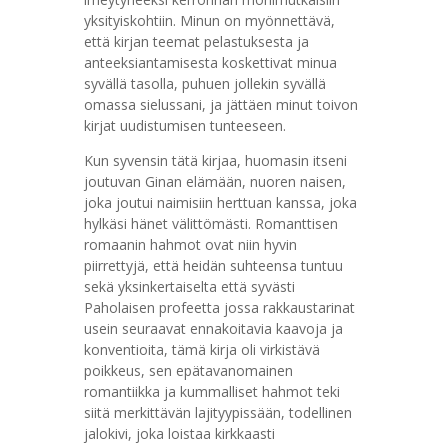
yksityiskohtiin. Minun on myönnettävä,
että kirjan teemat pelastuksesta ja
anteeksiantamisesta koskettivat minua
syvällä tasolla, puhuen jollekin syvällä
omassa sielussani, ja jättäen minut toivon
kirjat uudistumisen tunteeseen.
Kun syvensin tätä kirjaa, huomasin itseni
joutuvan Ginan elämään, nuoren naisen,
joka joutui naimisiin herttuan kanssa, joka
hylkäsi hänet välittömästi. Romanttisen
romaanin hahmot ovat niin hyvin
piirrettyjä, että heidän suhteensa tuntuu
sekä yksinkertaiselta että syvästi
Paholaisen profeetta jossa rakkaustarinat
usein seuraavat ennakoitavia kaavoja ja
konventioita, tämä kirja oli virkistävä
poikkeus, sen epätavanomainen
romantiikka ja kummalliset hahmot teki
siitä merkittävän lajityypissään, todellinen
jalokivi, joka loistaa kirkkaasti