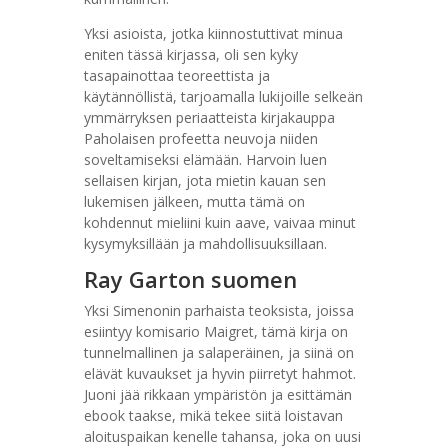
Yksi asioista, jotka kiinnostuttivat minua
eniten tässä kirjassa, oli sen kyky
tasapainottaa teoreettista ja
käytännöllistä, tarjoamalla lukijoille selkeän
ymmärryksen periaatteista kirjakauppa
Paholaisen profeetta neuvoja niiden
soveltamiseksi elämään. Harvoin luen
sellaisen kirjan, jota mietin kauan sen
lukemisen jälkeen, mutta tämä on
kohdennut mieliini kuin aave, vaivaa minut
kysymyksillään ja mahdollisuuksillaan.
Ray Garton suomen
Yksi Simenonin parhaista teoksista, joissa
esiintyy komisario Maigret, tämä kirja on
tunnelmallinen ja salaperäinen, ja siinä on
elävät kuvaukset ja hyvin piirretyt hahmot.
Juoni jää rikkaan ympäristön ja esittämän
ebook taakse, mikä tekee siitä loistavan
aloituspaikan kenelle tahansa, joka on uusi