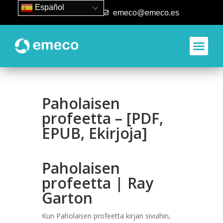
Español
93 840 50 80
emeco@emeco.es
Paholaisen
profeetta – [PDF,
EPUB, Ekirjoja]
Paholaisen
profeetta | Ray
Garton
Kun Paholaisen profeetta kirjan sivuihin,