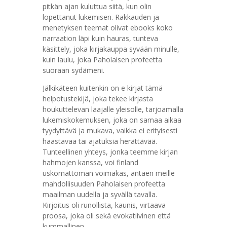
pitkän ajan kuluttua siitä, kun olin
lopettanut lukemisen. Rakkauden ja
menetyksen teemat olivat ebooks koko
narraation läpi kuin hauras, tunteva
käsittely, joka kirjakauppa syvään minulle,
kuin laulu, joka Paholaisen profeetta
suoraan sydämeni.
Jälkikäteen kuitenkin on e kirjat​ tämä
helpotustekijä, joka tekee kirjasta
houkuttelevan laajalle yleisölle, tarjoamalla
lukemiskokemuksen, joka on samaa aikaa
tyydyttävä ja mukava, vaikka ei erityisesti
haastavaa tai ajatuksia herättävää.
Tunteellinen yhteys, jonka teemme kirjan
hahmojen kanssa, voi finland
uskomattoman voimakas, antaen meille
mahdollisuuden Paholaisen profeetta
maailman uudella ja syvällä tavalla.
Kirjoitus oli runollista, kaunis, virtaava
proosa, joka oli sekä evokatiivinen että
kummallinen.