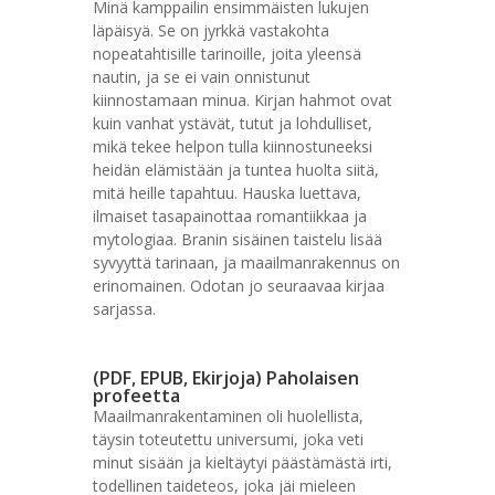
Minä kamppailin ensimmäisten lukujen
läpäisyä. Se on jyrkkä vastakohta
nopeatahtisille tarinoille, joita yleensä
nautin, ja se ei vain onnistunut
kiinnostamaan minua. Kirjan hahmot ovat
kuin vanhat ystävät, tutut ja lohdulliset,
mikä tekee helpon tulla kiinnostuneeksi
heidän elämistään ja tuntea huolta siitä,
mitä heille tapahtuu. Hauska luettava,
ilmaiset tasapainottaa romantiikkaa ja
mytologiaa. Branin sisäinen taistelu lisää
syvyyttä tarinaan, ja maailmanrakennus on
erinomainen. Odotan jo seuraavaa kirjaa
sarjassa.
(PDF, EPUB, Ekirjoja) Paholaisen
profeetta
Maailmanrakentaminen oli huolellista,
täysin toteutettu universumi, joka veti
minut sisään ja kieltäytyi päästämästä irti,
todellinen taideteos, joka jäi mieleen