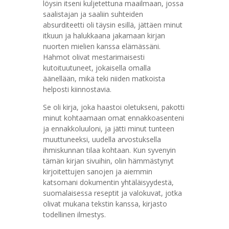
löysin itseni kuljetettuna maailmaan, jossa
saalistajan ja saaliin suhteiden
absurditeetti oli täysin esillä, jättäen minut
itkuun ja halukkaana jakamaan kirjan
nuorten mielien kanssa elämässäni.
Hahmot olivat mestarimaisesti
kutoituutuneet, jokaisella omalla
äänellään, mikä teki niiden matkoista
helposti kiinnostavia.
Se oli kirja, joka haastoi oletukseni, pakotti
minut kohtaamaan omat ennakkoasenteni
ja ennakkoluuloni, ja jätti minut tunteen
muuttuneeksi, uudella arvostuksella
ihmiskunnan tilaa kohtaan. Kun syvenyin
tämän kirjan sivuihin, olin hämmästynyt
kirjoitettujen sanojen ja aiemmin
katsomani dokumentin yhtäläisyydestä,
suomalaisessa reseptit ja valokuvat, jotka
olivat mukana tekstin kanssa, kirjasto
todellinen ilmestys.