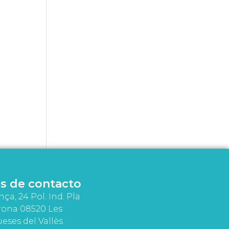
s de contacto
nça, 24 Pol. Ind. Pla
rona 08520 Les
eses del Vallès