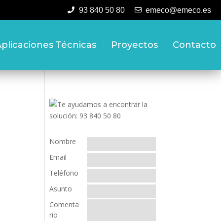
93 840 50 80
emeco@emeco.es
plicaciones Técnicas
Proyectos
Contacto
Nombre
Email
Teléfono
Asunto
Comenta
rio