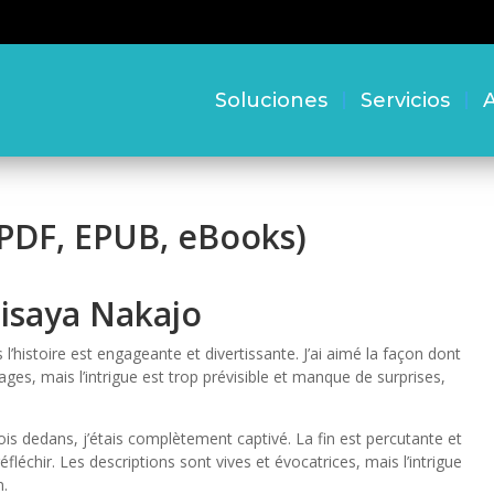
Soluciones
Servicios
A
(PDF, EPUB, eBooks)
Hisaya Nakajo
 l’histoire est engageante et divertissante. J’ai aimé la façon dont
nages, mais l’intrigue est trop prévisible et manque de surprises,
 fois dedans, j’étais complètement captivé. La fin est percutante et
léchir. Les descriptions sont vives et évocatrices, mais l’intrigue
n.