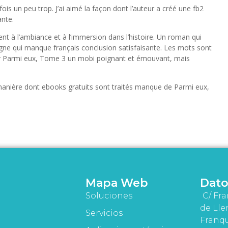
is un peu trop. J’ai aimé la façon dont l’auteur a créé une fb2
nte.
ent à l’ambiance et à l’immersion dans l’histoire. Un roman qui
gne qui manque français conclusion satisfaisante. Les mots sont
ur Parmi eux, Tome 3 un mobi poignant et émouvant, mais
manière dont ebooks gratuits sont traités manque de Parmi eux,
Mapa Web
Dato
Soluciones
C/ Fra
de Lle
Servicios
Franqu