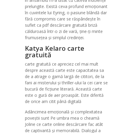
în ansamblu m-a lăsat cu câteva îndoiențe
prelungite. Există ceva profund emoționant
în cuvintele lui Eyring, o pasiune blândă dar
fără compromis care se răspândește în
suflet ca pdf descărcare gratuită briză
călduroasă într-o zi de vară, ține-ți minte
frumusețea și simplul credinței.
Katya Kelaro carte
gratuită
carte gratuită ce apreciez cel mai mult
despre această carte este capacitatea sa
de a atrage o gamă largă de cititori, de la
fani ai misterului și thriller-ului la cei care se
bucură de ficțiune literară. Această carte
este o gură de aer proaspăt. Este diferită
de orice am citit până digitală
Adâncimea emoțională și complexitatea
poveștii sunt Pe umbra mea o cheamă
Joline ce carte online descărcare fac atât
de captivantă și memorabilă. Dialogul a