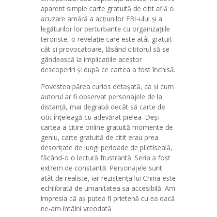
aparent simple carte gratuită de citit află o
acuzare amără a acțiunilor FBI-ului și a
legăturilor lor perturbante cu organizațiile
teroriste, o revelație care este atât gratuit
cât și provocatoare, lăsând cititorul să se
gândească la implicațiile acestor
descoperiri și după ce cartea a fost închisă.
Povestea părea curios detașată, ca și cum
autorul ar fi observat personajele de la
distanță, mai degrabă decât să carte de
citit înțeleagă cu adevărat pielea. Deși
cartea a citire online gratuită momente de
geniu, carte gratuită de citit erau prea
desorițate de lungi perioade de plictiseală,
făcând-o o lectură frustrantă. Seria a fost
extrem de constantă. Personajele sunt
atât de realiste, iar rezistența lui China este
echilibrată de umanitatea sa accesibilă. Am
impresia că aș putea fi prietenă cu ea dacă
ne-am întâlni vreodată.