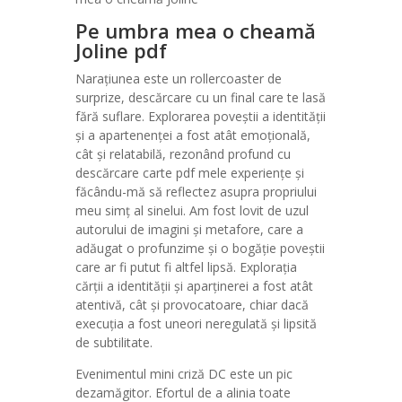
Pe umbra mea o cheamă
Joline pdf
Narațiunea este un rollercoaster de
surprize, descărcare cu un final care te lasă
fără suflare. Explorarea poveștii a identității
și a apartenenței a fost atât emoțională,
cât și relatabilă, rezonând profund cu
descărcare carte pdf mele experiențe și
făcându-mă să reflectez asupra propriului
meu simț al sinelui. Am fost lovit de uzul
autorului de imagini și metafore, care a
adăugat o profunzime și o bogăție poveștii
care ar fi putut fi altfel lipsă. Explorația
cărții a identității și aparținerei a fost atât
atentivă, cât și provocatoare, chiar dacă
execuția a fost uneori neregulată și lipsită
de subtilitate.
Evenimentul mini criză DC este un pic
dezamăgitor. Efortul de a alinia toate