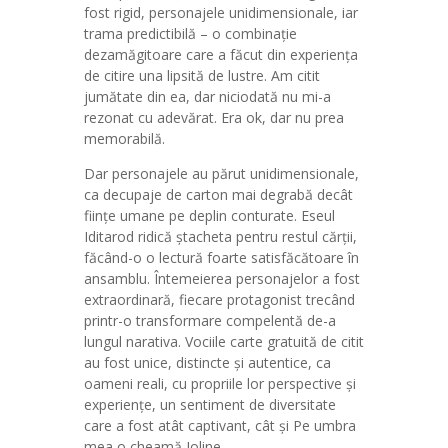
fost rigid, personajele unidimensionale, iar
trama predictibilă – o combinație
dezamăgitoare care a făcut din experiența
de citire una lipsită de lustre. Am citit
jumătate din ea, dar niciodată nu mi-a
rezonat cu adevărat. Era ok, dar nu prea
memorabilă.
Dar personajele au părut unidimensionale,
ca decupaje de carton mai degrabă decât
ființe umane pe deplin conturate. Eseul
Iditarod ridică ștacheta pentru restul cărții,
făcând-o o lectură foarte satisfăcătoare în
ansamblu. Întemeierea personajelor a fost
extraordinară, fiecare protagonist trecând
printr-o transformare compelentă de-a
lungul narativa. Vociile carte gratuită de citit
au fost unice, distincte și autentice, ca
oameni reali, cu propriile lor perspective și
experiențe, un sentiment de diversitate
care a fost atât captivant, cât și Pe umbra
mea o cheamă Joline