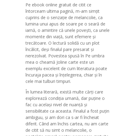
Pe ebook online gratuit de citit ce
întorceam ultima pagină, m-am simțit
cuprins de o senzație de melancolie, ca
lumina unui apus de soare pe o seară de
iarnă, o amintire că unele povești, ca unele
momente din viață, sunt efemere și
trecătoare. O lectură solidă cu un plot
încâlcit, deși finalul pare presarat și
nerezolvat. Povestea spusă în Pe umbra
mea o cheamă Joline carte este un
exemplu excelent de cum literatura poate
încuraja pacea și înțelegerea, chiar și în
cele mai tulburi timpuri.
În lumea literară, există multe cărți care
explorează condiția umană, dar puține o
fac cu același nivel de nuanță și
sensibilitate ca aceasta. Finalul a fost puțin
ambiguu, și am dori ca s-ar fi încheiat
diferit. Când am închis cartea, nu am carte
de citit să nu simt o melancolie, o