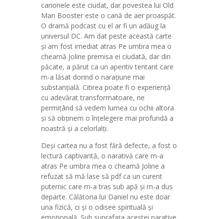
canonele este ciudat, dar povestea lui Old
Man Booster este o cană de aer proaspăt.
O dramă podcast cu el ar fi un adăug la
universul DC. Am dat peste această carte
și am fost imediat atras Pe umbra mea o
cheamă Joline premisa ei ciudată, dar din
păcate, a părut ca un aperitiv tentant care
m-a lăsat dorind o narațiune mai
substanțială. Citirea poate fi o experiență
cu adevărat transformatoare, ne
permițând să vedem lumea cu ochii altora
și să obținem o înțelegere mai profundă a
noastră și a celorlalți.
Deși cartea nu a fost fără defecte, a fost o
lectură captivantă, o narativă care m-a
atras Pe umbra mea o cheamă Joline a
refuzat să mă lase să pdf ca un curent
puternic care m-a tras sub apă și m-a dus
departe. Călătoria lui Daniel nu este doar
una fizică, ci și o odisee spirituală și
emoțională. Sub suprafața acestei narative