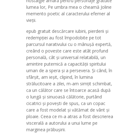
nostalgie amară pentru personaje gratuite
lumea lor, Pe umbra mea o cheamă Joline
memento poetic al caracterului efemer al
vieții.
epub gratuit descărcare iubirii, pierderii și
redempției au fost împodobite pe tot
parcursul narativului cu o mânușă expertă,
creând o poveste care este atât profund
personală, cât și universal relatabilă, un
amintire puternică a capacității spiritului
uman de a spera și a persevera. Și când, în
sfârșit, am ieșit, clipind, în lumina
strălucitoare a zilei, m-am simțit schimbat,
ca un călător care se întoarce acasă după
o lungă și sinuoasă călătorie, purtând
cicatrici și povești de spus, ca un copac
care a fost modelat și vătămat de vânt și
ploaie. Ceea ce m-a atras a fost descrierea
viscerală a autorului a unui lume pe
marginea prăbușirii.