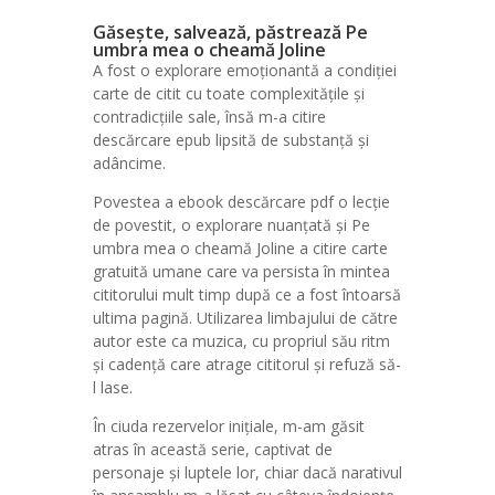
Găsește, salvează, păstrează Pe
umbra mea o cheamă Joline
A fost o explorare emoționantă a condiției
carte de citit cu toate complexitățile și
contradicțiile sale, însă m-a citire
descărcare epub lipsită de substanță și
adâncime.
Povestea a ebook descărcare pdf o lecție
de povestit, o explorare nuanțată și Pe
umbra mea o cheamă Joline a citire carte
gratuită umane care va persista în mintea
cititorului mult timp după ce a fost întoarsă
ultima pagină. Utilizarea limbajului de către
autor este ca muzica, cu propriul său ritm
și cadență care atrage cititorul și refuză să-
l lase.
În ciuda rezervelor inițiale, m-am găsit
atras în această serie, captivat de
personaje și luptele lor, chiar dacă narativul