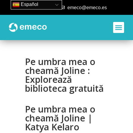
Español
93 840 50 80
emeco@emeco.es
Pe umbra mea o
cheamă Joline :
Explorează
biblioteca gratuită
Pe umbra mea o
cheamă Joline |
Katya Kelaro