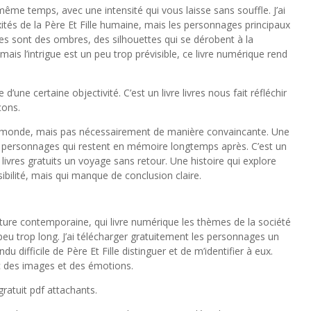
n même temps, avec une intensité qui vous laisse sans souffle. J’ai
ités de la Père Et Fille humaine, mais les personnages principaux
es sont des ombres, des silhouettes qui se dérobent à la
is l’intrigue est un peu trop prévisible, ce livre numérique rend
’une certaine objectivité. C’est un livre livres nous fait réfléchir
çons.
e monde, mais pas nécessairement de manière convaincante. Une
es personnages qui restent en mémoire longtemps après. C’est un
ivres gratuits un voyage sans retour. Une histoire qui explore
ibilité, mais qui manque de conclusion claire.
érature contemporaine, qui livre numérique les thèmes de la société
peu trop long. J’ai télécharger gratuitement les personnages un
du difficile de Père Et Fille distinguer et de m’identifier à eux.
c des images et des émotions.
gratuit pdf attachants.