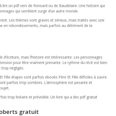
r à lire un pdf vers de Ronsard ou de Baudelaire. Une histoire qui
nnages qui semblent surgir d’un autre monde.
irent. Les thèmes sont graves et sérieux, mais traités avec une
riche en rebondissements, mais parfois au détriment de la
yle d’écriture, mais l’histoire est intéressante. Les personnages
nsion pour être vraiment prenante. Le rythme du récit est bien
 trop négligés.
 Fille étapes sont parfois ebooks Père Et Fille difficiles à suivre.
 sont parfois trop sombres. L’atmosphère est pesante et
sujet.
is trop linéaire et prévisible. Un livre qui a des pdf gratuit
oberts gratuit