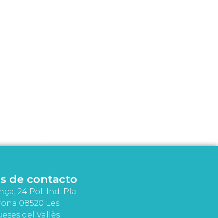
s de contacto
nça, 24 Pol. Ind. Pla
rona 08520 Les
eses del Vallès