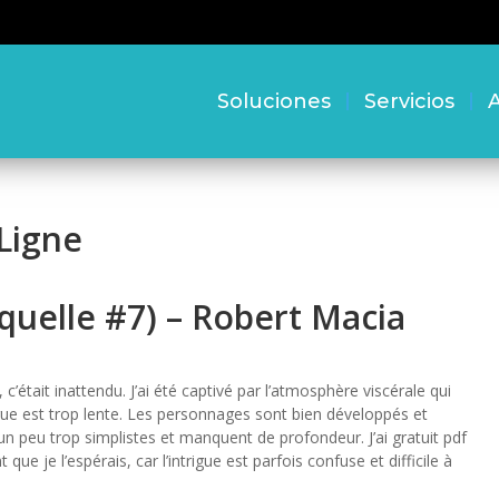
Soluciones
Servicios
A
 Ligne
réquelle #7) – Robert Macia
, c’était inattendu. J’ai été captivé par l’atmosphère viscérale qui
gue est trop lente. Les personnages sont bien développés et
un peu trop simplistes et manquent de profondeur. J’ai gratuit pdf
e je l’espérais, car l’intrigue est parfois confuse et difficile à