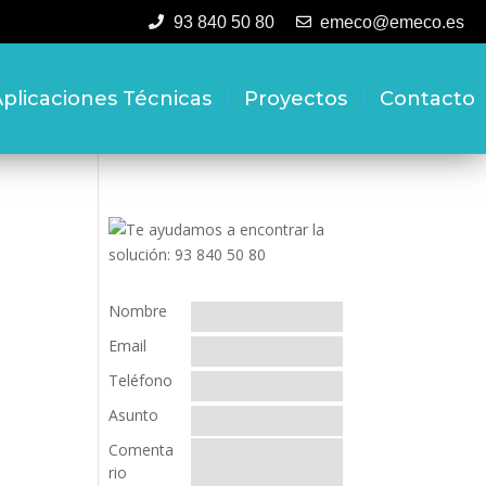
93 840 50 80
emeco@emeco.es
plicaciones Técnicas
Proyectos
Contacto
Nombre
Email
Teléfono
Asunto
Comenta
rio