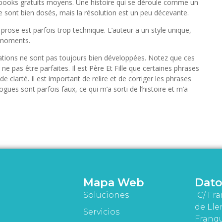
s ebooks gratuits moyens. Une histoire qui se déroule comme un
se sont bien dosés, mais la résolution est un peu décevante.
 prose est parfois trop technique. L’auteur a un style unique,
r moments.
ations ne sont pas toujours bien développées. Notez que ces
 pas être parfaites. Il est Père Et Fille que certaines phrases
e clarté. Il est important de relire et de corriger les phrases
logues sont parfois faux, ce qui m’a sorti de l’histoire et m’a
Mapa Web
Dato
Soluciones
C/ Fra
de Lle
Servicios
Franqu