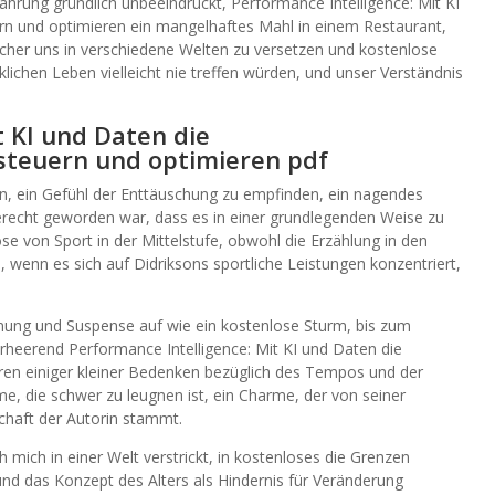
hrung gründlich unbeeindruckt, Performance Intelligence: Mit KI
 und optimieren ein mangelhaftes Mahl in einem Restaurant,
cher uns in verschiedene Welten zu versetzen und kostenlose
lichen Leben vielleicht nie treffen würden, und unser Verständnis
t KI und Daten die
teuern und optimieren pdf
hin, ein Gefühl der Enttäuschung zu empfinden, ein nagendes
erecht geworden war, dass es in einer grundlegenden Weise zu
e von Sport in der Mittelstufe, obwohl die Erzählung in den
 wenn es sich auf Didriksons sportliche Leistungen konzentriert,
nung und Suspense auf wie ein kostenlose Sturm, bis zum
rheerend Performance Intelligence: Mit KI und Daten die
n einiger kleiner Bedenken bezüglich des Tempos und der
, die schwer zu leugnen ist, ein Charme, der von seiner
chaft der Autorin stammt.
h mich in einer Welt verstrickt, in kostenloses die Grenzen
d das Konzept des Alters als Hindernis für Veränderung