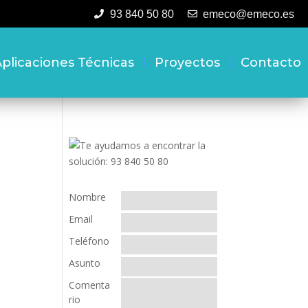
93 840 50 80
emeco@emeco.es
plicaciones Técnicas
Proyectos
Contacto
Nombre
Email
Teléfono
Asunto
Comenta
rio