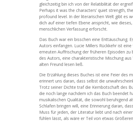
gleichzeitig bin ich von der Relatibilität der e
Perhaps it was the characters’ quiet strength, the
profound level. In der literarischen Welt gibt es 
dich auf einer tiefen Ebene anspricht, wie dieses
menschlichen Verfassung erforscht.
Das Buch war ein bisschen eine Enttäuschung. Es
Autors einfangen. Lucie Millers Rückkehr ist ei
erneuten Auffrischung der früheren Episoden zu
des Autors, eine charakteristische Mischung aus
alten Freund lesen ließ.
Die Erzählung dieses Buches ist eine Feier des 
erinnert uns daran, dass selbst die unwahrschein
Trotz seiner Dichte traf die Kernbotschaft des 
die noch lange nachdem ich das Buch beendet hatt
musikalischen Qualität, die sowohl beruhigend a
Schlafen bringen will, eine Erinnerung daran, da
Muss für jeden, der Literatur liebt und nach eine
fühlen lässt, als wäre er Teil von etwas Größerem