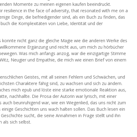
rgreifenden Momente zu meinen eigenen kaufen beeindruckt.
ir resilience in the face of adversity, that resonated with me on a
wenige Dinge, die befriedigender sind, als ein Buch zu finden, das
, buch die Komplexitäten von Liebe, Identität und der
 konnte nicht ganz die gleiche Magie wie die anderen Werke des
ne willkommene Ergänzung und reicht aus, um mich zu hörbücher
 bewegen. Was mich anfangs anzog, war die einzigartige Stimme
 Witz, Neugier und Empathie, die mich wie einen Brief von einem
menschlichen Geistes, mit all seinen Fehlern und Schwächen, und
lichsten Charaktere fähig sind, zu wachsen und sich zu ändern.
Buches mich epub und löste eine starke emotionale Reaktion aus,
e, nachhallte. Die Prosa der Autorin war lyrisch, mit einer
ls auch beunruhigend war, wie ein Wiegenlied, das uns nicht zum
ss einige Geschichten uns wach halten sollen. Das Buch lesen ein
r Geschichte sucht, die seine Annahmen in Frage stellt und ihn
 als sich selbst.