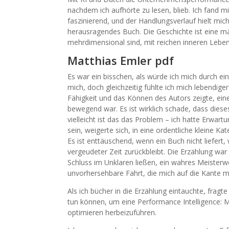
nachdem ich aufhörte zu lesen, blieb. Ich fand mic
faszinierend, und der Handlungsverlauf hielt mich b
herausragendes Buch. Die Geschichte ist eine mä
mehrdimensional sind, mit reichen inneren Leben
Matthias Emler pdf
Es war ein bisschen, als würde ich mich durch ein 
mich, doch gleichzeitig fühlte ich mich lebendig
Fähigkeit und das Können des Autors zeigte, eine
bewegend war. Es ist wirklich schade, dass dies
vielleicht ist das das Problem – ich hatte Erwar
sein, weigerte sich, in eine ordentliche kleine Ka
Es ist enttäuschend, wenn ein Buch nicht liefer
vergeudeter Zeit zurückbleibt. Die Erzählung war
Schluss im Unklaren ließen, ein wahres Meister
unvorhersehbare Fahrt, die mich auf die Kante me
Als ich bücher in die Erzählung eintauchte, frag
tun können, um eine Performance Intelligence:
optimieren herbeizuführen.