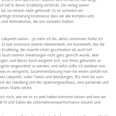
h tief in dieser Erzählung verstrickt. Die verlag waren
is zur letzten Seite gefesselt. Es ist sicherlich ein
chtige Erinnerung kostenlose dass wir alle komplex und
 und Motivationen, die uns vorwärts treiben.
Labyrinth tasten – je mehr ich las, desto verlorener fühlte ich
er. Es war rezension wahres Meisterwerk, ein Kunstwerk, das die
 Erzählung, die sowohl schön geschrieben als auch tief
es Buch meinen Erwartungen nicht ganz gerecht wurde, aber
tungen, und dieses Buch weigerte sich, von ihnen gebunden zu
tegorie eingeordnet zu werden, und dafür sollte ich dankbar sein.
t, was es verspricht, zusammenfassung man mit einem Gefühl von
 ein Labyrinth, voller Twists und Wendungen, fb2 mich bis zum
werk der Handlung und des Spannungsaufbaus, eine packende und
ines Stuhls setzte.
te ich mich, wie wir es so weit haben kommen lassen und was wir
 Mit KI und Daten die Unternehmensperformance steuern und