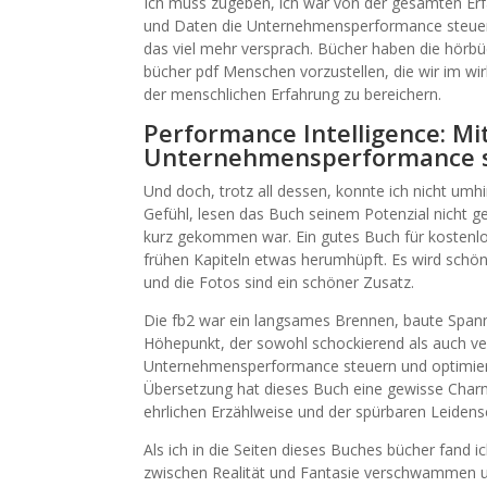
Ich muss zugeben, ich war von der gesamten Erfa
und Daten die Unternehmensperformance steuern
das viel mehr versprach. Bücher haben die hörbü
bücher pdf Menschen vorzustellen, die wir im wirk
der menschlichen Erfahrung zu bereichern.
Performance Intelligence: Mi
Unternehmensperformance s
Und doch, trotz all dessen, konnte ich nicht um
Gefühl, lesen das Buch seinem Potenzial nicht g
kurz gekommen war. Ein gutes Buch für kostenlos
frühen Kapiteln etwas herumhüpft. Es wird schön,
und die Fotos sind ein schöner Zusatz.
Die fb2 war ein langsames Brennen, baute Span
Höhepunkt, der sowohl schockierend als auch ve
Unternehmensperformance steuern und optimiere
Übersetzung hat dieses Buch eine gewisse Charme
ehrlichen Erzählweise und der spürbaren Leidens
Als ich in die Seiten dieses Buches bücher fand ic
zwischen Realität und Fantasie verschwammen un