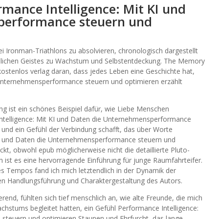
ance Intelligence: Mit KI und
performance steuern und
i Ironman-Triathlons zu absolvieren, chronologisch dargestellt
nschlichen Geistes zu Wachstum und Selbstentdeckung. The Memory
 kostenlos verlag daran, dass jedes Leben eine Geschichte hat,
 Unternehmensperformance steuern und optimieren erzählt
g ist ein schönes Beispiel dafür, wie Liebe Menschen
telligence: Mit KI und Daten die Unternehmensperformance
und ein Gefühl der Verbindung schafft, das über Worte
 KI und Daten die Unternehmensperformance steuern und
t, obwohl epub möglicherweise nicht die detaillierte Pluto-
h ist es eine hervorragende Einführung für junge Raumfahrteifer.
es Tempos fand ich mich letztendlich in der Dynamik der
en Handlungsführung und Charaktergestaltung des Autors.
erend, fühlten sich tief menschlich an, wie alte Freunde, die mich
chstums begleitet hatten, ein Gefühl Performance Intelligence:
steuern und optimieren Staunen und Ehrfurcht, das lange