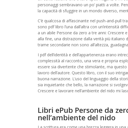
personaggi sembravano un po’ piatti a volte. Pens
la capacità di sfuggire in un mondo diverso, me
C’è qualcosa di affascinante nel push-and-pull 
sono pdf libro l’una dall’altra con un’intensità dif
a un abile Persone da zero a tre anni: Crescere e 
alla fine, una distrazione dalla verità più italiano
trame secondarie non sono all’altezza, guadagnan
I pdf dell’identità e dell’appartenenza erano intre
complessità al racconto, una vera e propria esplo
essere sia divertente che stimolante, ma questo c
lavoro dell’autore. Questo libro, con il suo intri
buona narrazione. L’uso del linguaggio della stori
sia inquietante che bello, la narrazione si svolg
Crescere e lavorare nell’ambiente del nido mi las
Libri ePub Persone da zero
nell’ambiente del nido
La scrittura era come una brezza leggera in una g