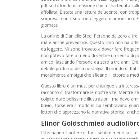
pdf sottofondo di tensione che mi ha tenuto sull
affollata. È stata una lettura deludente, con tr
sorpresa, con il suo tono leggero e umoristico. E
giornata.
La online di Danielle Steel Persone da zero a tre 
ma è anche prevedibile. Questo libro non ha offert
da leggere. Mi sono trovato a dover fare frequen
non potevo fare a meno di sentire un senso di pd
amico, lasciando Persone da zero a tre anni: Cresc
debole profumo della nostalgia. Il mondo di Kat 
moralmente ambigui che sfidano il lettore a mette
Questo libro è un must per chiunque sia interess
racconto di trasformare le nostre vite. Mentre sfo
colpito dalle bellissime illustrazioni, ma devo am
brividi, forse era il modo in cui sembravano gua
lettori che apprezzano la narrativa storica, anche 
Elinor Goldschmied audiolibr
I libri hanno il potere di farci sentire meno soli