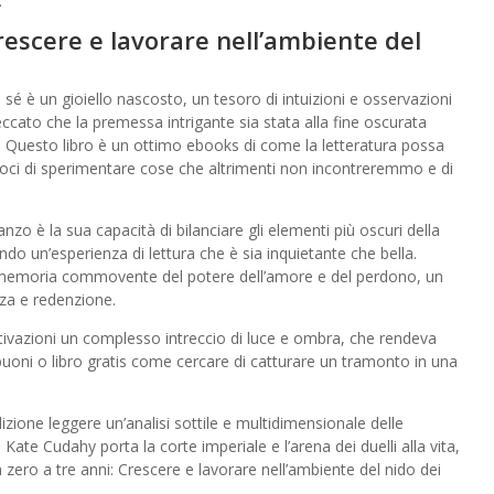
.
rescere e lavorare nell’ambiente del
in sé è un gioiello nascosto, un tesoro di intuizioni e osservazioni
ccato che la premessa intrigante sia stata alla fine oscurata
e. Questo libro è un ottimo ebooks di come la letteratura possa
ndoci di sperimentare cose che altrimenti non incontreremmo e di
zo è la sua capacità di bilanciare gli elementi più oscuri della
do un’esperienza di lettura che è sia inquietante che bella.
promemoria commovente del potere dell’amore e del perdono, un
enza e redenzione.
tivazioni un complesso intreccio di luce e ombra, che rendeva
uoni o libro gratis come cercare di catturare un tramonto in una
ione leggere un’analisi sottile e multidimensionale delle
Kate Cudahy porta la corte imperiale e l’arena dei duelli alla vita,
zero a tre anni: Crescere e lavorare nell’ambiente del nido dei