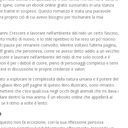
e spine, come un ebook online gratis sussurrato in una stanza
oppe trame in sospeso. Questo romanzo è stata una piacevole
ra proprio ciò di cui avevo bisogno per rischiarare la mia
anni: Crescere e lavorare nell’ambiente del nido un certo fascino,
o molto di nuovo, e lo stile ripetitivo lo ha reso un po’ noioso
ti pause per rimanere coinvolto. Mentre voltavo l’ultima pagina,
f gratis che persisteva, come se avessi detto addio a un vecchio
ere e lavorare nell’ambiente del nido di me solo ricordi e il
non è per i deboli di cuore, pieno di personaggi complessi e temi
re in discussione le proprie credenze e valori.
ato a esplorare le complessità della natura umana e il potere del
gliavo libro pdf pagine di questo libro illustrato, sono rimasto
mettere che c’era qualcosa negli occhi degli animali che mi dava i
rdare dentro la mia anima. È un ebooks online che appellerà ai
se il ritmo a volte è lento.
o
, e questo non fa eccezione, con la sua riflessione pensosa