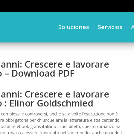
Soluciones
Servicios
A
 anni: Crescere e lavorare
do – Download PDF
 anni: Crescere e lavorare
o : Elinor Goldschmied
ì complessi e controversi, anche se a volte l’esecuzione non è
tura obbligatoria per chiunque ami la letteratura e stia cercando
Nonostante ebook gratis italiano i suoi difetti, questo romanzo ha
sono trovato a essere trascinato nel suo mondo, anche quando i