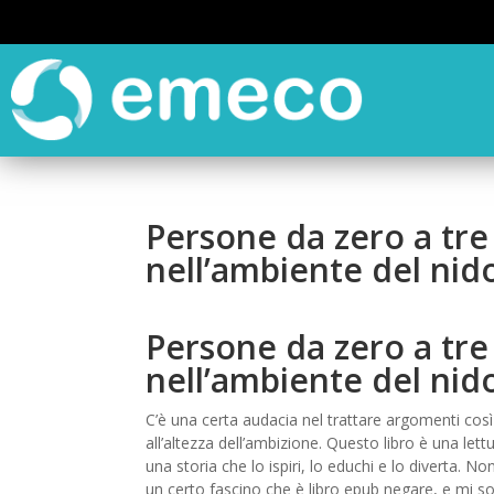
Persone da zero a tre
nell’ambiente del ni
Persone da zero a tre
nell’ambiente del nid
C’è una certa audacia nel trattare argomenti cos
all’altezza dell’ambizione. Questo libro è una let
una storia che lo ispiri, lo educhi e lo diverta. 
un certo fascino che è libro epub negare, e mi 