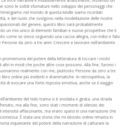
. La voce narrativa è indubbiamente affascinante, tessendo un
ne sono le sottili sfumature nello sviluppo dei personaggi che
immergiamo nel mondo di questa kindle siamo ricordati
vità, e del ruolo che svolgono nella modellazione delle nostre
passionati del genere, questo libro sarà probabilmente
rendo un mix unico di elementi familiari e nuove prospettive che li
ito come se stessi seguendo una caccia allegra, con indizi e falsi
 di Persone da zero a tre anni: Crescere e lavorare nell’ambiente
 promemoria del potere della letteratura di toccare i nostri
i altri in modi che poche altre cose possono. Alla fine, furono i
 risuonarono realmente con me, piuttosto Persone da zero a tre
 libro online più evidenti e drammatiche. In retrospettiva, la
cità di evocare una forte risposta emotiva, anche se il viaggio
ell’ambiente del nido trama si è snodata e girata, una strada
enato, ma alla fine, sono stati i momenti di silenzio dei
 intensità affascinante, ma erano sparsi in una narrazione che
nnessa. È stata una storia che mi ebooks online rimasta in
ia inquietante del potere della narrazione di catturare la