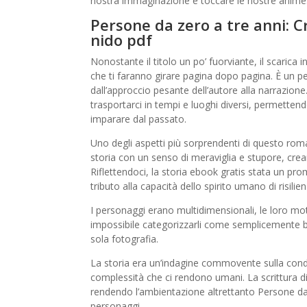
nostra immaginazione e toccare le nostre anime
Persone da zero a tre anni: C
nido pdf
Nonostante il titolo un po’ fuorviante, il scarica 
che ti faranno girare pagina dopo pagina. È un pe
dall’approccio pesante dell’autore alla narrazion
trasportarci in tempi e luoghi diversi, permette
imparare dal passato.
Uno degli aspetti più sorprendenti di questo roman
storia con un senso di meraviglia e stupore, crean
Riflettendoci, la storia ebook gratis stata un 
tributo alla capacità dello spirito umano di risili
I personaggi erano multidimensionali, le loro mo
impossibile categorizzarli come semplicemente b
sola fotografia.
La storia era un’indagine commovente sulla condiz
complessità che ci rendono umani. La scrittura di 
rendendo l’ambientazione altrettanto Persone da 
personaggi.