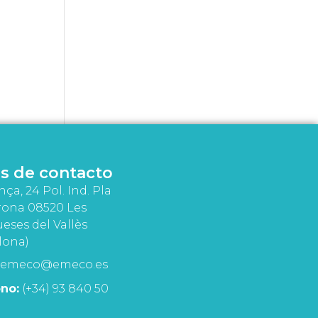
s de contacto
nça, 24 Pol. Ind. Pla
rona 08520 Les
eses del Vallès
lona)
emeco@emeco.es
no:
(+34) 93 840 50