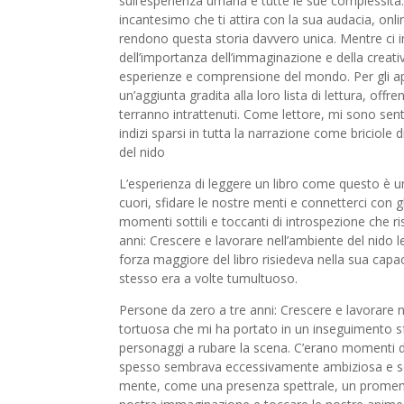
sull’esperienza umana e tutte le sue complessità
incantesimo che ti attira con la sua audacia, onli
rendono questa storia davvero unica. Mentre ci 
dell’importanza dell’immaginazione e della creati
esperienze e comprensione del mondo. Per gli ap
un’aggiunta gradita alla loro lista di lettura, off
terranno intrattenuti. Come lettore, mi sono sent
indizi sparsi in tutta la narrazione come briciole
del nido
L’esperienza di leggere un libro come questo è un
cuori, sfidare le nostre menti e connetterci con gl
momenti sottili e toccanti di introspezione che
anni: Crescere e lavorare nell’ambiente del nido le
forza maggiore del libro risiedeva nella sua capa
stesso era a volte tumultuoso.
Persone da zero a tre anni: Crescere e lavorare n
tortuosa che mi ha portato in un inseguimento sfr
personaggi a rubare la scena. C’erano momenti di
spesso sembrava eccessivamente ambiziosa e sco
mente, come una presenza spettrale, un promemor