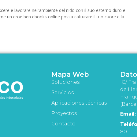
scere e lavorare nell’ambiente del nido con il suo esterno duro e
me un eroe ben ebooks online possa catturare il tuo cuore e la
Mapa Web
Dato
Soluciones
C/ Fra
de Lle
Servicios
Franqu
Aplicaciones técnicas
(Barce
Proyectos
Email:
Contacto
Teléfo
80