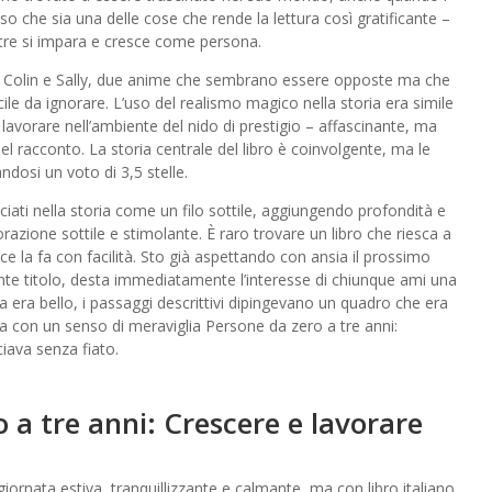
o che sia una delle cose che rende la lettura così gratificante –
ntre si impara e cresce come persona.
tra Colin e Sally, due anime che sembrano essere opposte ma che
ficile da ignorare. L’uso del realismo magico nella storia era simile
lavorare nell’ambiente del nido di prestigio – affascinante, ma
 del racconto. La storia centrale del libro è coinvolgente, ma le
dosi un voto di 3,5 stelle.
cciati nella storia come un filo sottile, aggiungendo profondità e
razione sottile e stimolante. È raro trovare un libro che riesca a
e la fa con facilità. Sto già aspettando con ansia il prossimo
gante titolo, desta immediatamente l’interesse di chiunque ami una
a era bello, i passaggi descrittivi dipingevano un quadro che era
eva con un senso di meraviglia Persone da zero a tre anni:
ciava senza fiato.
 a tre anni: Crescere e lavorare
iornata estiva, tranquillizzante e calmante, ma con libro italiano