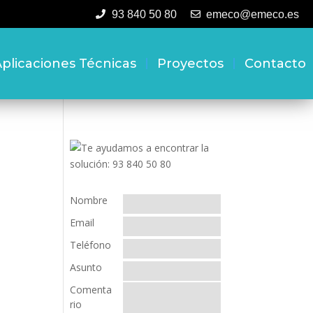
93 840 50 80
emeco@emeco.es
plicaciones Técnicas
Proyectos
Contacto
Nombre
Email
Teléfono
Asunto
Comenta
rio