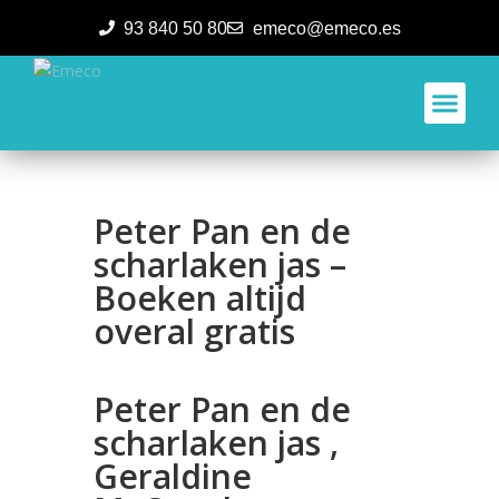
93 840 50 80
emeco@emeco.es
Aplicacione
Peter Pan en de
scharlaken jas –
Boeken altijd
overal gratis
Peter Pan en de
scharlaken jas ,
Geraldine