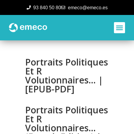
93 840 50 80
emeco@emeco.es
Aplicacione
Portraits Politiques
Et R
Volutionnaires… |
[EPUB-PDF]
Portraits Politiques
Et R
Volutionnaires…