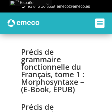
Español
93 840 50 80
emeco@emeco.es
Aplicacione
Précis de
grammaire
fonctionnelle du
Français, tome 1 :
Morphosyntaxe –
(E-Book, EPUB)
Précis de