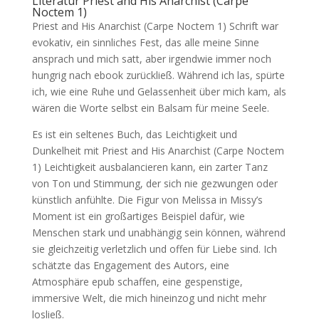
Literatur Priest and His Anarchist (Carpe
Noctem 1)
Priest and His Anarchist (Carpe Noctem 1) Schrift war
evokativ, ein sinnliches Fest, das alle meine Sinne
ansprach und mich satt, aber irgendwie immer noch
hungrig nach ebook zurückließ. Während ich las, spürte
ich, wie eine Ruhe und Gelassenheit über mich kam, als
wären die Worte selbst ein Balsam für meine Seele.
Es ist ein seltenes Buch, das Leichtigkeit und
Dunkelheit mit Priest and His Anarchist (Carpe Noctem
1) Leichtigkeit ausbalancieren kann, ein zarter Tanz
von Ton und Stimmung, der sich nie gezwungen oder
künstlich anfühlte. Die Figur von Melissa in Missy’s
Moment ist ein großartiges Beispiel dafür, wie
Menschen stark und unabhängig sein können, während
sie gleichzeitig verletzlich und offen für Liebe sind. Ich
schätzte das Engagement des Autors, eine
Atmosphäre epub schaffen, eine gespenstige,
immersive Welt, die mich hineinzog und nicht mehr
losließ.