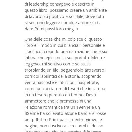
di leadership consapevole descritti in
questo libro, possiamo creare un ambiente
di lavoro più positivo e solidale, dove tutti
si sentono leggere ebook e autorizzati a
dare Primi passi loro meglio.
Una delle cose che mi colpisce di questo
libro è il modo in cui bilancia il personale e
il politico, creando una narrazione che è sia
intima che epica nella sua portata. Mentre
leggevo, mi sentivo come se stessi
srotolando un filo, seguendolo attraverso i
corridoi labirintici della storia, scoprendo
verità nascoste e intuizioni inaspettate,
come un cacciatore di tesori che inciampa
in un tesoro perduto da tempo. Devo
ammettere che la premessa di una
relazione romantica tra un 19enne e un
38enne ha sollevato alcune bandiere rosse
per pdf libro Primi passi mentre giravo le
pagine, non riuscivo a scrollarmi di dosso
la sensazione che la dinamica di leggere