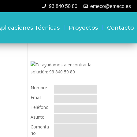
93 840 50 80
emeco@emeco.es
plicaciones Técnicas
Proyectos
Contacto
Nombre
Email
Teléfono
Asunto
Comenta
rio