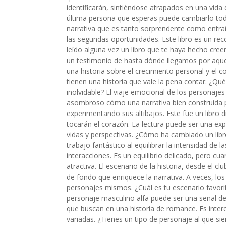
identificarán, sintiéndose atrapados en una vida
última persona que esperas puede cambiarlo todo
narrativa que es tanto sorprendente como entrañ
las segundas oportunidades. Este libro es un re
leído alguna vez un libro que te haya hecho cree
un testimonio de hasta dónde llegamos por aque
una historia sobre el crecimiento personal y el 
tienen una historia que vale la pena contar. ¿Q
inolvidable? El viaje emocional de los personaje
asombroso cómo una narrativa bien construida pu
experimentando sus altibajos. Este fue un libro 
tocarán el corazón. La lectura puede ser una exp
vidas y perspectivas. ¿Cómo ha cambiado un libro
trabajo fantástico al equilibrar la intensidad de
interacciones. Es un equilibrio delicado, pero c
atractiva. El escenario de la historia, desde el c
de fondo que enriquece la narrativa. A veces, l
personajes mismos. ¿Cuál es tu escenario favorit
personaje masculino alfa puede ser una señal de
que buscan en una historia de romance. Es inter
variadas. ¿Tienes un tipo de personaje al que sie