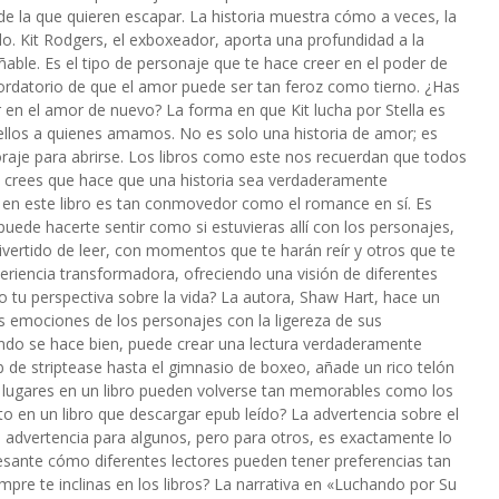
 de la que quieren escapar. La historia muestra cómo a veces, la
. Kit Rodgers, el exboxeador, aporta una profundidad a la
able. Es el tipo de personaje que te hace creer en el poder de
cordatorio de que el amor puede ser tan feroz como tierno. ¿Has
r en el amor de nuevo? La forma en que Kit lucha por Stella es
llos a quienes amamos. No es solo una historia de amor; es
coraje para abrirse. Los libros como este nos recuerdan que todos
ué crees que hace que una historia sea verdaderamente
s en este libro es tan conmovedor como el romance en sí. Es
ede hacerte sentir como si estuvieras allí con los personajes,
divertido de leer, con momentos que te harán reír y otros que te
eriencia transformadora, ofreciendo una visión de diferentes
 tu perspectiva sobre la vida? La autora, Shaw Hart, hace un
 las emociones de los personajes con la ligereza de sus
uando se hace bien, puede crear una lectura verdaderamente
lub de striptease hasta el gimnasio de boxeo, añade un rico telón
os lugares en un libro pueden volverse tan memorables como los
o en un libro que descargar epub leído? La advertencia sobre el
 advertencia para algunos, pero para otros, es exactamente lo
esante cómo diferentes lectores pueden tener preferencias tan
mpre te inclinas en los libros? La narrativa en «Luchando por Su