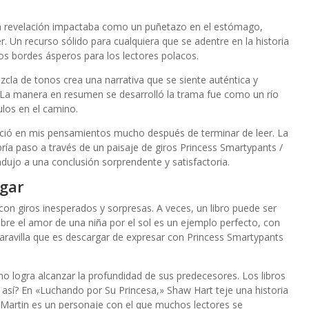
da revelación impactaba como un puñetazo en el estómago,
. Un recurso sólido para cualquiera que se adentre en la historia
os bordes ásperos para los lectores polacos.
cla de tonos crea una narrativa que se siente auténtica y
La manera en resumen se desarrolló la trama fue como un río
los en el camino.
ció en mis pensamientos mucho después de terminar de leer. La
 abría paso a través de un paisaje de giros Princess Smartypants /
dujo a una conclusión sorprendente y satisfactoria.
rgar
con giros inesperados y sorpresas. A veces, un libro puede ser
obre el amor de una niña por el sol es un ejemplo perfecto, con
aravilla que es descargar de expresar con Princess Smartypants
 no logra alcanzar la profundidad de sus predecesores. Los libros
 así? En «Luchando por Su Princesa,» Shaw Hart teje una historia
Martin es un personaje con el que muchos lectores se