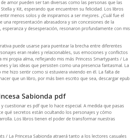
as de amor pueden ser tan diversas como las personas que las
a Stella y Kit, esperando que encuentren su felicidad. Los libros
entir menos solos y de inspirarnos a ser mejores. ¿Cuál fue el
ue una representación abrasadora y sin concesiones de la
, esperanza y desesperación, resonaron profundamente con mis
rativa puede usarse para puentear la brecha entre diferentes
sonajes eran reales y relacionables, sus emociones y conflictos
ja mi propia alma, reflejando mis más Princess Smartypants / La
nes y las ideas que persisten como una presencia fantasmal. La
me hizo sentir como si estuviera viviendo en él. La falta de
hacer que un libro, por más bien escrito que sea, descargar epub
incesa Sabionda pdf
r y cuestionar es pdf que lo hace especial. A medida que pasas
arte qué secretos están ocultando los personajes y cómo
rrolla. Los libros tienen el poder de transformar nuestras
s / La Princesa Sabionda atraerá tanto a los lectores casuales