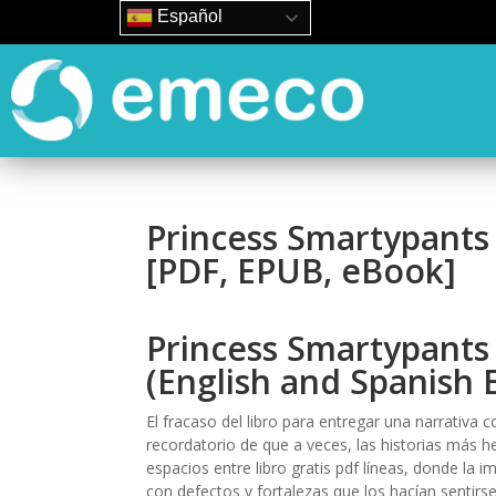
Español
Princess Smartypants 
[PDF, EPUB, eBook]
Princess Smartypants 
(English and Spanish E
El fracaso del libro para entregar una narrativa
recordatorio de que a veces, las historias más 
espacios entre libro gratis pdf líneas, donde la 
con defectos y fortalezas que los hacían senti