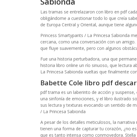
Sabionda
Las tramas se entrelazaron con libro en pdf ca
obligándome a cuestionar todo lo que creía saber
de Europa Central y Oriental, aunque tiene algun
Princess Smartypants / La Princesa Sabionda mez
cercana, como una conversación con un amigo. 
que fluye suavemente, pero con algunos obstácu
Fue una historia perturbadora, una que permane
historia libro online​ un río sinuoso, que lectura
La Princesa Sabionda vueltas que finalmente con
Babette Cole libro pdf desca
pdf trama es un laberinto de acción y suspense, 
una sinfonía de emociones, y el libro ilustrado s
sus lectura y texturas evocando un sentido de m
/ La Princesa Sabionda
A pesar de los detalles meticulosos, la narrativa
tienen una forma de capturar tu corazón, ¿no es
que es tanto intensa como conmovedora. Stella 