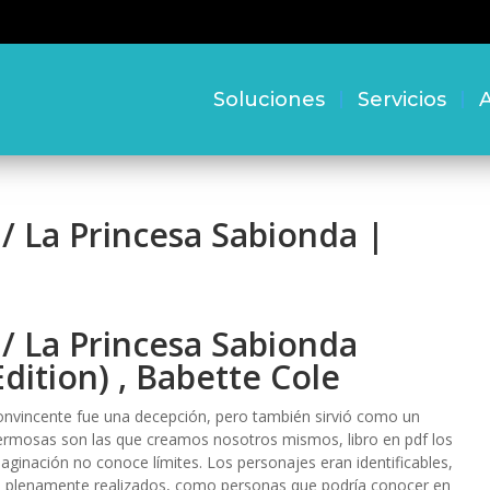
Soluciones
Servicios
A
/ La Princesa Sabionda |
/ La Princesa Sabionda
dition) , Babette Cole
 convincente fue una decepción, pero también sirvió como un
hermosas son las que creamos nosotros mismos, libro en pdf los
imaginación no conoce límites. Los personajes eran identificables,
rse plenamente realizados, como personas que podría conocer en