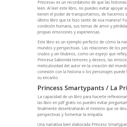
Princesa» es un recordatorio de que las histori
leen. Al leer este libro, no puedes evitar apoyar 
tienen el poder de transportarnos, de hacernos s
último libro que te hizo sentir de esa manera? F
condición humana, sus temas de amor y pérdida
propias emociones y experiencias.
Este libro es un ejemplo perfecto de cómo la nar
mundos y perspectivas. Las relaciones de los per
crudos y sin titubeos, como un espejo que refle
Princesa Sabionda temores y deseos, las emocio
meticulosidad del autor en la creación del mundo 
conexión con la historia o los personajes puede 
su encanto.
Princess Smartypants / La Pr
La capacidad de un libro para hacerte reflexiona
las libro en pdf gratis no puedes evitar pregunt
finalmente desentrañarán el misterio que se desa
perspectivas y fomentar la empatía.
Una narrativa bien elaborada Princess Smartypant