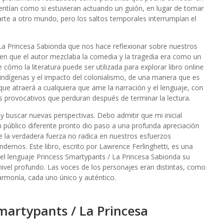
entían como si estuvieran actuando un guión, en lugar de tomar
arte a otro mundo, pero los saltos temporales interrumpían el
La Princesa Sabionda que nos hace reflexionar sobre nuestros
en que el autor mezclaba la comedia y la tragedia era como un
 cómo la literatura puede ser utilizada para explorar libro online​
 indígenas y el impacto del colonialismo, de una manera que es
que atraerá a cualquiera que ame la narración y el lenguaje, con
s provocativos que perduran después de terminar la lectura.
 y buscar nuevas perspectivas. Debo admitir que mi inicial
 un público diferente pronto dio paso a una profunda apreciación
ue la verdadera fuerza no radica en nuestros esfuerzos
ndernos. Este libro, escrito por Lawrence Ferlinghetti, es una
l lenguaje Princess Smartypants / La Princesa Sabionda su
nivel profundo. Las voces de los personajes eran distintas, como
rmonía, cada uno único y auténtico.
martypants / La Princesa