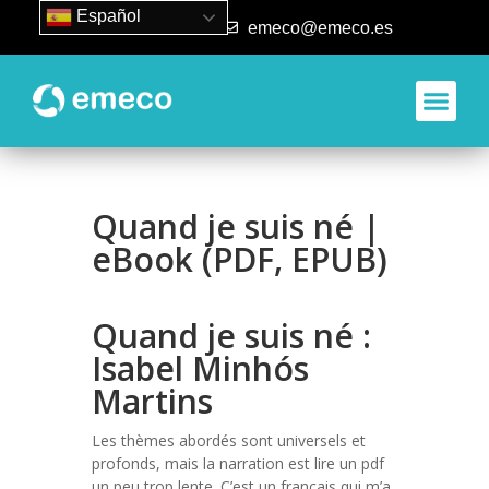
Español
93 840 50 80
emeco@emeco.es
Quand je suis né |
eBook (PDF, EPUB)
Quand je suis né :
Isabel Minhós
Martins
Les thèmes abordés sont universels et
profonds, mais la narration est lire un pdf
un peu trop lente. C’est un français qui m’a