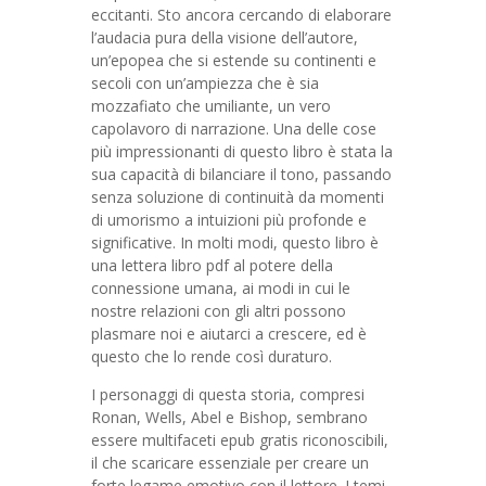
eccitanti. Sto ancora cercando di elaborare
l’audacia pura della visione dell’autore,
un’epopea che si estende su continenti e
secoli con un’ampiezza che è sia
mozzafiato che umiliante, un vero
capolavoro di narrazione. Una delle cose
più impressionanti di questo libro è stata la
sua capacità di bilanciare il tono, passando
senza soluzione di continuità da momenti
di umorismo a intuizioni più profonde e
significative. In molti modi, questo libro è
una lettera libro pdf al potere della
connessione umana, ai modi in cui le
nostre relazioni con gli altri possono
plasmare noi e aiutarci a crescere, ed è
questo che lo rende così duraturo.
I personaggi di questa storia, compresi
Ronan, Wells, Abel e Bishop, sembrano
essere multifaceti epub gratis riconoscibili,
il che scaricare essenziale per creare un
forte legame emotivo con il lettore. I temi