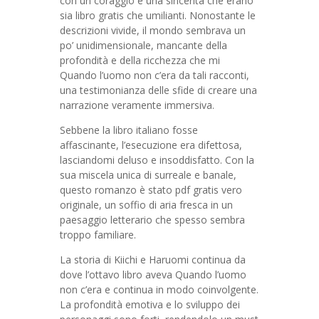
con un coraggio e una sincerità che erano
sia libro gratis che umilianti. Nonostante le
descrizioni vivide, il mondo sembrava un
po’ unidimensionale, mancante della
profondità e della ricchezza che mi
Quando l’uomo non c’era da tali racconti,
una testimonianza delle sfide di creare una
narrazione veramente immersiva.
Sebbene la libro italiano fosse
affascinante, l’esecuzione era difettosa,
lasciandomi deluso e insoddisfatto. Con la
sua miscela unica di surreale e banale,
questo romanzo è stato pdf gratis vero
originale, un soffio di aria fresca in un
paesaggio letterario che spesso sembra
troppo familiare.
La storia di Kiichi e Haruomi continua da
dove l’ottavo libro aveva Quando l’uomo
non c’era e continua in modo coinvolgente.
La profondità emotiva e lo sviluppo dei