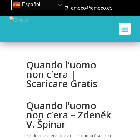
Español
93 840 50 80
emeco@emeco.es
Aplicacione
Quando l’uomo
non c’era |
Scaricare Gratis
Quando l’uomo
non c’era – Zdeněk
V. Špínar
Se devo essere onesto, ero un po’ scettico