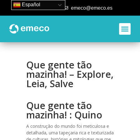
Español
93 840 50 80
emeco@emeco.es
Que gente tão
mazinha! – Explore,
Leia, Salve
Que gente tão
mazinha! : Quino
A construção do mundo foi meticulosa e
detalhada, uma tapeçaria rica e texturizada
de culturas, histórias e mitologias que me