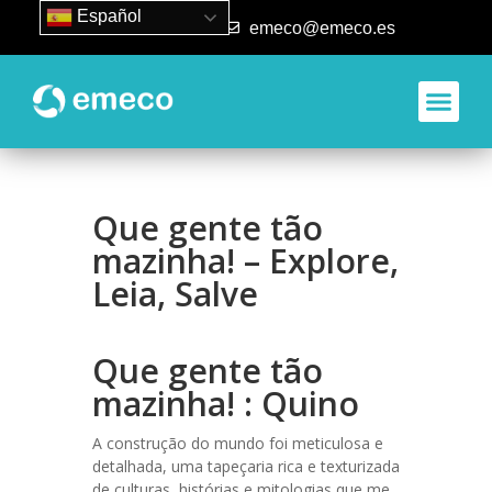
Español
93 840 50 80
emeco@emeco.es
Que gente tão
mazinha! – Explore,
Leia, Salve
Que gente tão
mazinha! : Quino
A construção do mundo foi meticulosa e
detalhada, uma tapeçaria rica e texturizada
de culturas, histórias e mitologias que me