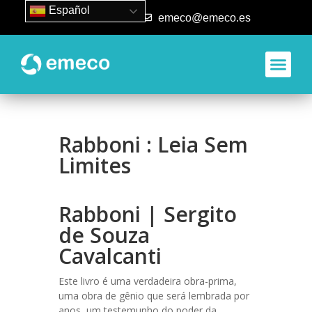
Español
93 840 50 80
emeco@emeco.es
Rabboni : Leia Sem
Limites
Rabboni | Sergito
de Souza
Cavalcanti
Este livro é uma verdadeira obra-prima,
uma obra de gênio que será lembrada por
anos, um testemunho do poder da