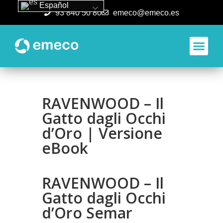
Español
93 840 50 80
emeco@emeco.es
Aplicacione
RAVENWOOD – Il
Gatto dagli Occhi
d’Oro | Versione
eBook
RAVENWOOD – Il
Gatto dagli Occhi
d’Oro Semar