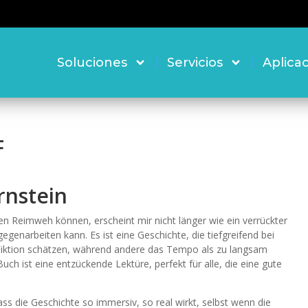
Soluciones
Servicios
Aplica
F
rnstein
en Reimweh können, erscheint mir nicht länger wie ein verrückter
genarbeiten kann. Es ist eine Geschichte, die tiefgreifend bei
 Fiktion schätzen, während andere das Tempo als zu langsam
h ist eine entzückende Lektüre, perfekt für alle, die eine gute
ass die Geschichte so immersiv, so real wirkt, selbst wenn die