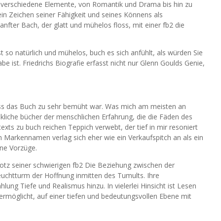
le verschiedene Elemente, von Romantik und Drama bis hin zu
 ein Zeichen seiner Fähigkeit und seines Könnens als
fter Bach, der glatt und mühelos floss, mit einer fb2 die
s
 so natürlich und mühelos, buch es sich anfühlt, als würden Sie
 ist. Friedrichs Biografie erfasst nicht nur Glenn Goulds Genie,
ass das Buch zu sehr bemüht war. Was mich am meisten an
kliche bücher der menschlichen Erfahrung, die die Fäden des
ts zu buch reichen Teppich verwebt, der tief in mir resoniert
on Markennamen verlag sich eher wie ein Verkaufspitch an als ein
ine Vorzüge.
otz seiner schwierigen fb2 Die Beziehung zwischen der
Leuchtturm der Hoffnung inmitten des Tumults. Ihre
lung Tiefe und Realismus hinzu. In vielerlei Hinsicht ist Lesen
ermöglicht, auf einer tiefen und bedeutungsvollen Ebene mit