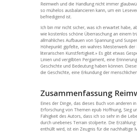
Reimweh und die Handlung nicht immer glaubwürdi
so mühelos ausbalancieren kann, um ein Lesever
befriedigend ist.
Ich bin mir nicht sicher, was ich erwartet habe, 
wie kostenlos schöne Überraschung an einem trü
allmähliches Aufbauen von Spannung und Suspen
Höhepunkt gipfelte, ein wahres Meisterwerk der 
literarischen Kunstfertigkeit.» Es gibt etwas Ges
Linien und vergilbten Pergament, eine Erinnerung 
Geschichte und Bedeutung haben können. Dieses B
die Geschichte, eine Erkundung der menschlichen
Zusammenfassung Reim
Eines der Dinge, das dieses Buch von anderen in
Erforschung von Themen epub Hoffnung, Sieg und
Fähigkeit des Autors, dass ich so sehr in die Le
durch unebenes Terrain stolperte. Die Erzählung
enthüllt wird, ist ein Zeugnis für die nachhalti