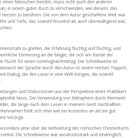
was einen Menschen berührt, muss nicht auch den anderen
ran, in einem guten Buch zu verschwinden, wie diesem, das
Herzen zu berühren. Die von dem Autor geschaffene Welt war
ichte und Tiefe, das sowohl fesselnd als auch überwältigend war,
schien.
nenstrahl zu greifen, die Erfahrung flüchtig und flüchtig, und
heimliche Erinnerung an die Magie, die sich am Rande der
nde Flucht für einen Sonntagnachmittag. Die Schreibweise ist
 Gebrauch der Sprache durch den Autor ist einem reichen Teppich
d Dialog, die den Leser in eine Welt bringen, die sowohl
.
eitungen und Diskussionen aus der Perspektive eines Praktikers
omplexität hinzu. Die Verwendung von Metaphern durch Reimweh
lder, die lange nach dem Lesen in meinem Geist nachhallten.
arkennamen fühlt sich eher wie ein kostenlos an als ein gut
ine Vorzüge.
nsbesondere jene über die Verbreitung des römischen Christentums
sselnd. Die Schreibweise war ausdrucksstark und eindringlich,