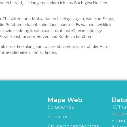
ionen herauf, die lange nachdem ich das Buch geschlossen
er Charaktere und Motivationen hineingezogen, wie eine Fliege,
 die Gefahren erkannte, die darin lauerten. Es war eine wirklich
stsein eindrang kostenloses nicht losließ, eine ständige
Erzählkunst, unsere Herzen und Köpfe zu berühren.
ber die Erzählung kam oft zerstückelt vor, als ob der Autor
imme oder einen Ton zu finden.
Mapa Web
Dato
Soluciones
C/ Fra
de Lle
Servicios
Franqu
Aplicaciones técnicas