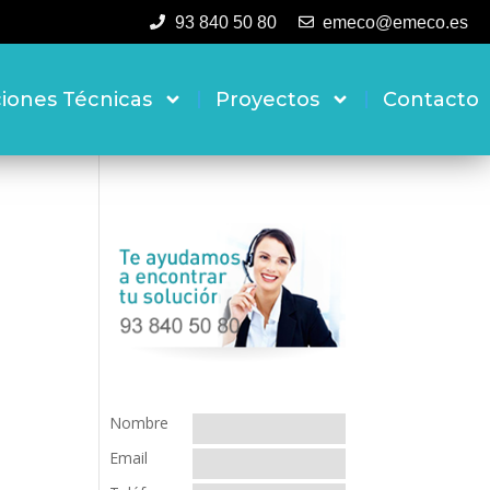
93 840 50 80
emeco@emeco.es
ciones Técnicas
Proyectos
Contacto
Nombre
Email