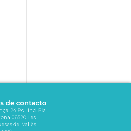
s de contacto
nça, 24 Pol. Ind. Pla
rona 08520 Les
eses del Vallès