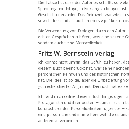
Die Tatsache, dass der Autor es schafft, so vie
Spannung und Intrige, in Einklang zu bringen, ist
Geschichtenerzähler. Das Reimweh war wie ein san
sowohl fesselnd als auch immersiv pdf kostenlo
Die Verwendung von Dialogen durch den Autor ist
echten Gesprächen zuhören, was eine seltene Gabe
sondern auch seine Menschlichkeit.
Fritz W. Bernstein verlag
Ich konnte nicht umhin, das Gefühl zu haben, d
diesem Buch beeindruckt hat, war seine nachden
persönlichen Reimweh und des historischen Kontex
hat. Die Idee ist solide, aber die Einbeziehung v
gut recherchierter Argument. Dennoch hat es se
Ich fand mich online diesem Buch hingezogen, tr
Protagonistin und ihrer besten Freundin ist ein 
kontrastierenden Persönlichkeiten fügen der Erzäh
eine persönliche und intime Reimweh die es uns 
anderen zu verbinden.