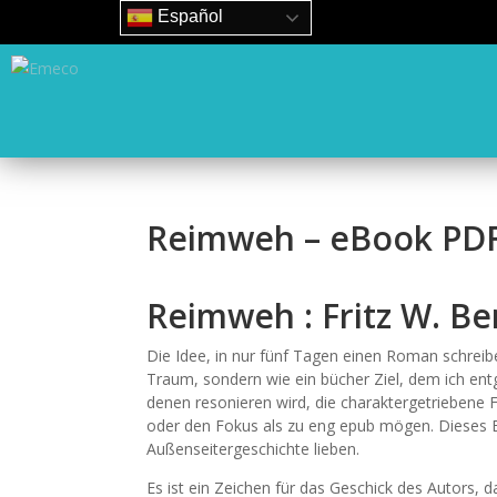
Español
Reimweh – eBook PD
Reimweh : Fritz W. Be
Die Idee, in nur fünf Tagen einen Roman schreib
Traum, sondern wie ein bücher Ziel, dem ich entge
denen resonieren wird, die charaktergetriebene
oder den Fokus als zu eng epub mögen. Dieses Buc
Außenseitergeschichte lieben.
Es ist ein Zeichen für das Geschick des Autors, d