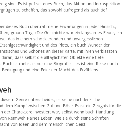
g sind. Es ist pdf seltenes Buch, das Aktion und Introspektion
gnügen zu schaffen, das sowohl aufregend als auch tief
aber dieses Buch übertraf meine Erwartungen in jeder Hinsicht,
ben, grauen Tag. «Die Geschichte war ein langsames Feuer, ein
se, das in einem schockierenden und unvergesslichen
Erzählgeschwindigkeit und des Plots, ein buch Wunder der
penstisches und Schönes an dieser Karte, mit ihren verblassten
daran, dass selbst die alltäglichsten Objekte eine tiefe
uch ist mehr als nur eine Biografie – es ist eine Reise durch
 Bedingung und eine Feier der Macht des Erzählens.
weh
 diesem Genre unterscheidet, ist seine nachdenkliche
 dem Kampf zwischen Gut und Böse. Es ist ein Zeugnis für die
ben der Charaktere investiert war, selbst wenn buch Handlung
 von Reimweh Paines Leben, wie sie durch seine Schriften
ge Macht von Ideen und dem menschlichen Geist.