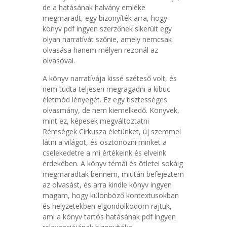
de a hatásának halvány emléke
megmaradt, egy bizonyíték arra, hogy
könyv pdf ingyen szerzőnek sikerült egy
olyan narratívát szőnie, amely nemcsak
olvasása hanem mélyen rezonál az
olvasóval.
A könyv narratívája kissé széteső volt, és
nem tudta teljesen megragadni a kibuc
életmód lényegét. Ez egy tisztességes
olvasmány, de nem kiemelkedő. Könyvek,
mint ez, képesek megváltoztatni
Rémségek Cirkusza életünket, új szemmel
látni a világot, és ösztönözni minket a
cselekedetre a mi értékeink és elveink
érdekében. A könyv témái és ötletei sokáig
megmaradtak bennem, miután befejeztem
az olvasást, és arra kindle könyv ingyen
magam, hogy különböző kontextusokban
és helyzetekben elgondolkodom rajtuk,
ami a könyv tartós hatásának pdf ingyen