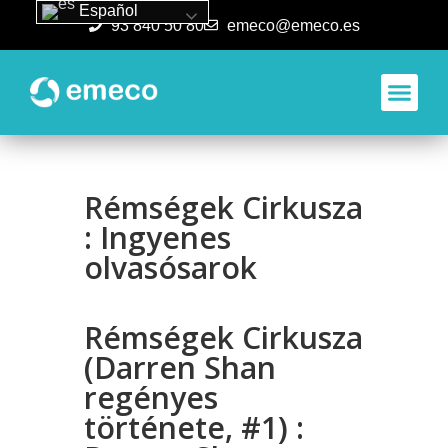
Español
93 840 50 80
emeco@emeco.es
Aplicacione
Rémségek Cirkusza
: Ingyenes
olvasósarok
Rémségek Cirkusza
(Darren Shan
regényes
története, #1) :