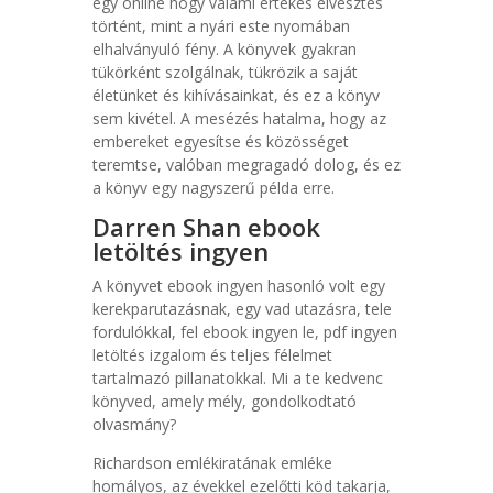
egy online hogy valami értékes elvesztés
történt, mint a nyári este nyomában
elhalványuló fény. A könyvek gyakran
tükörként szolgálnak, tükrözik a saját
életünket és kihívásainkat, és ez a könyv
sem kivétel. A mesézés hatalma, hogy az
embereket egyesítse és közösséget
teremtse, valóban megragadó dolog, és ez
a könyv egy nagyszerű példa erre.
Darren Shan ebook
letöltés ingyen
A könyvet ebook ingyen hasonló volt egy
kerekparutazásnak, egy vad utazásra, tele
fordulókkal, fel ebook ingyen le, pdf ingyen
letöltés izgalom és teljes félelmet
tartalmazó pillanatokkal. Mi a te kedvenc
könyved, amely mély, gondolkodtató
olvasmány?
Richardson emlékiratának emléke
homályos, az évekkel ezelőtti köd takarja,