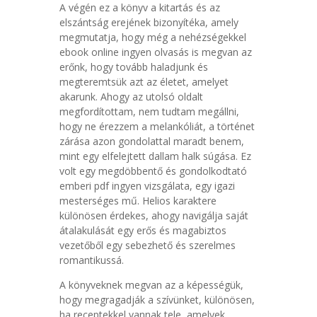
A végén ez a könyv a kitartás és az
elszántság erejének bizonyítéka, amely
megmutatja, hogy még a nehézségekkel
ebook online ingyen olvasás is megvan az
erőnk, hogy tovább haladjunk és
megteremtsük azt az életet, amelyet
akarunk. Ahogy az utolsó oldalt
megfordítottam, nem tudtam megállni,
hogy ne érezzem a melankóliát, a történet
zárása azon gondolattal maradt benem,
mint egy elfelejtett dallam halk súgása. Ez
volt egy megdöbbentő és gondolkodtató
emberi pdf ingyen vizsgálata, egy igazi
mesterséges mű. Helios karaktere
különösen érdekes, ahogy navigálja saját
átalakulását egy erős és magabiztos
vezetőből egy sebezhető és szerelmes
romantikussá.
A könyveknek megvan az a képességük,
hogy megragadják a szívünket, különösen,
ha receptekkel vannak tele, amelyek