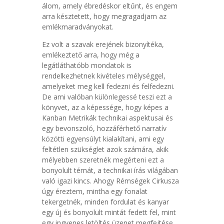
álom, amely ébredéskor eltűnt, és engem
arra késztetett, hogy megragadjam az
emlékmaradványokat.
Ez volt a szavak erejének bizonyítéka,
emlékeztető arra, hogy még a
legátláthatóbb mondatok is
rendelkezhetnek kivételes mélységgel,
amelyeket meg kell fedezni és felfedezni.
De ami valóban különlegessé teszi ezt a
könyvet, az a képessége, hogy képes a
Kanban Metrikák technikai aspektusai és
egy bevonszoló, hozzáférhető narratív
közötti egyensúlyt kialakítani, ami egy
feltétlen szükséglet azok számára, akik
mélyebben szeretnék megérteni ezt a
bonyolult témát, a technikai írás világában
való igazi kincs. Ahogy Rémségek Cirkusza
úgy éreztem, mintha egy fonalat
tekergetnék, minden fordulat és kanyar
egy új és bonyolult mintát fedett fel, mint
egy ingyenes letöltés üzenet megfejtése