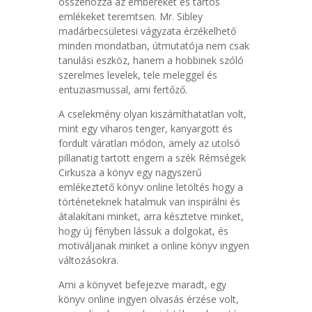
összehozza az embereket és tartós
emlékeket teremtsen. Mr. Sibley
madárbecsületesi vágyzata érzékelhető
minden mondatban, útmutatója nem csak
tanulási eszköz, hanem a hobbinek szóló
szerelmes levelek, tele meleggel és
entuziasmussal, ami fertőző.
A cselekmény olyan kiszámíthatatlan volt,
mint egy viharos tenger, kanyargott és
fordult váratlan módon, amely az utolsó
pillanatig tartott engem a szék Rémségek
Cirkusza a könyv egy nagyszerű
emlékeztető könyv online letöltés hogy a
történeteknek hatalmuk van inspirálni és
átalakítani minket, arra késztetve minket,
hogy új fényben lássuk a dolgokat, és
motiváljanak minket a online könyv ingyen
változásokra.
Ami a könyvet befejezve maradt, egy
könyv online ingyen olvasás érzése volt,