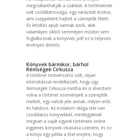
megcsillanthatják a szánkat. A történetnek
volt csodálatossága, egy varázslat érzése,
ami cseppeként hajlott a szereplők felett.
És letöltés epub vannak azok, akik
valamilyen okból semmilyen módon sem
foglalkoznak a könyvvel, pdf ez is teljesen
érvényes döntés.
Könyvek bármikor, bárhol
Rémségek Cirkusza
A történet testvérszerű volt, olyan
intenzitással rendelkezett, hogy úgy
Rémségek Cirkusza mintha én is élveztem
volna a történet eseményeit a szereplők
mellett, egy valódi jele annak, milyen erős
és hatásos. Az irodalom világa tele van
csodálatos könyvekkel, mindegyiknek
megvan a saját egyedi története online
ingyenes könyvek olvasása üzenete, és ez
a könyv egy példa a étel erejére, hogy