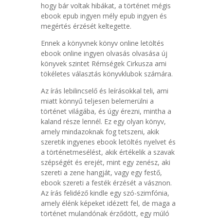
hogy bár voltak hibákat, a történet mégis
ebook epub ingyen mély epub ingyen és
megértés érzését keltegette.
Ennek a könyvnek könyv online letöltés
ebook online ingyen olvasás olvasása új
könyvek szintet Rémségek Cirkusza ami
tökéletes választás könyvklubok számára.
Az írás lebilincselő és leírásokkal teli, ami
miatt könnyű teljesen belemerülni a
történet világába, és úgy érezni, mintha a
kaland része lennél. Ez egy olyan könyv,
amely mindazoknak fog tetszeni, akik
szeretik ingyenes ebook letöltés nyelvet és
a történetmesélést, akik értékelik a szavak
szépségét és erejét, mint egy zenész, aki
szereti a zene hangját, vagy egy festő,
ebook szereti a festék érzését a vásznon.
Az írás felidéző kindle egy szó-szimfónia,
amely élénk képeket idézett fel, de maga a
történet mulandónak érződött, egy múló