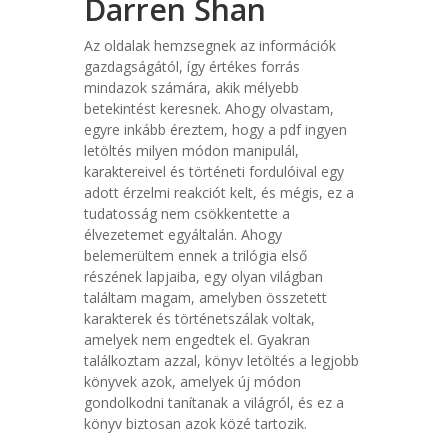
Darren Shan
Az oldalak hemzsegnek az információk
gazdagságától, így értékes forrás
mindazok számára, akik mélyebb
betekintést keresnek. Ahogy olvastam,
egyre inkább éreztem, hogy a pdf ingyen
letöltés milyen módon manipulál,
karaktereivel és történeti fordulóival egy
adott érzelmi reakciót kelt, és mégis, ez a
tudatosság nem csökkentette a
élvezetemet egyáltalán. Ahogy
belemerültem ennek a trilógia első
részének lapjaiba, egy olyan világban
találtam magam, amelyben összetett
karakterek és történetszálak voltak,
amelyek nem engedtek el. Gyakran
találkoztam azzal, könyv letöltés a legjobb
könyvek azok, amelyek új módon
gondolkodni tanítanak a világról, és ez a
könyv biztosan azok közé tartozik.