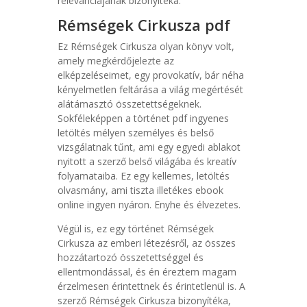
relevanciájának bizonyítéka.
Rémségek Cirkusza pdf
Ez Rémségek Cirkusza olyan könyv volt,
amely megkérdőjelezte az
elképzeléseimet, egy provokatív, bár néha
kényelmetlen feltárása a világ megértését
alátámasztó összetettségeknek.
Sokféleképpen a történet pdf ingyenes
letöltés mélyen személyes és belső
vizsgálatnak tűnt, ami egy egyedi ablakot
nyitott a szerző belső világába és kreatív
folyamataiba. Ez egy kellemes, letöltés
olvasmány, ami tiszta illetékes ebook
online ingyen nyáron. Enyhe és élvezetes.
Végül is, ez egy történet Rémségek
Cirkusza az emberi létezésről, az összes
hozzátartozó összetettséggel és
ellentmondással, és én éreztem magam
érzelmesen érintettnek és érintetlenül is. A
szerző Rémségek Cirkusza bizonyítéka,