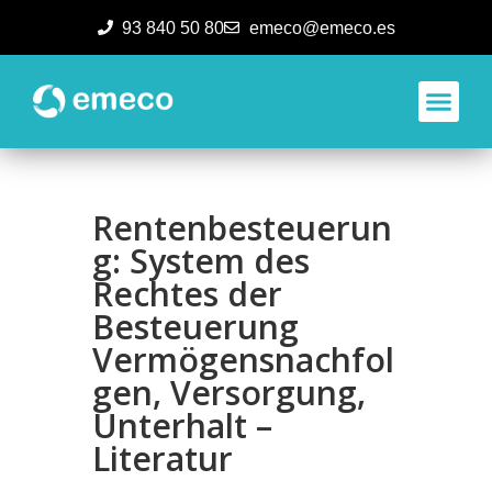
93 840 50 80
emeco@emeco.es
Aplicacione
Rentenbesteuerun
g: System des
Rechtes der
Besteuerung
Vermögensnachfol
gen, Versorgung,
Unterhalt –
Literatur