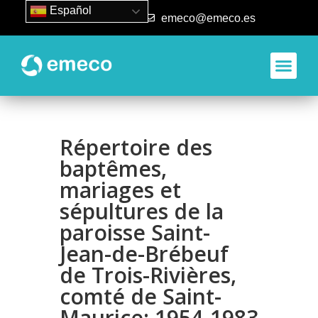
Español
93 840 50 80
emeco@emeco.es
Répertoire des
baptêmes,
mariages et
sépultures de la
paroisse Saint-
Jean-de-Brébeuf
de Trois-Rivières,
comté de Saint-
Maurice: 1954-1983