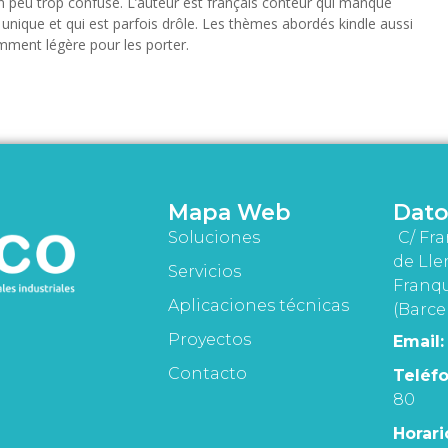
é un peu trop confuse. L’auteur est français conteur qui manque
e unique et qui est parfois drôle. Les thèmes abordés kindle aussi
amment légère pour les porter.
Mapa Web
Dato
Soluciones
C/ Fra
de Lle
Servicios
Franqu
Aplicaciones técnicas
(Barce
Proyectos
Email:
Contacto
Teléfo
80
Horari