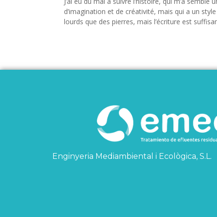
J’ai eu du mal à suivre l’histoire, qui m’a sembl
d’imagination et de créativité, mais qui a un styl
lourds que des pierres, mais l’écriture est suffis
Enginyeria Mediambiental i Ecològica, S.L.