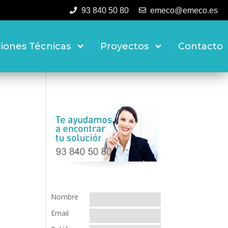
93 840 50 80
emeco@emeco.es
ciones Técnicas
Proyectos
Contacto
Nombre
Email