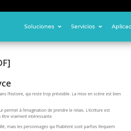
Soluciones
Servicios
Aplica
DF]
yce
ns l’histoire, qui reste trop prévisible. La mise en scène est bien
ur permet à l’imagination de prendre le relais. L’écriture est
m être vraiment intéressante.
llé, mais les personnages qui l’habitent sont parfois Requiem