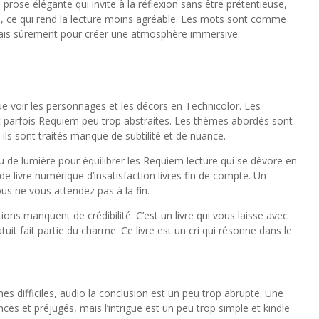
rose élégante qui invite à la réflexion sans être prétentieuse,
té, ce qui rend la lecture moins agréable. Les mots sont comme
ais sûrement pour créer une atmosphère immersive.
ue voir les personnages et les décors en Technicolor. Les
ont parfois Requiem peu trop abstraites. Les thèmes abordés sont
ils sont traités manque de subtilité et de nuance.
u de lumière pour équilibrer les Requiem lecture qui se dévore en
de livre numérique d’insatisfaction livres fin de compte. Un
s ne vous attendez pas à la fin.
ons manquent de crédibilité. C’est un livre qui vous laisse avec
it fait partie du charme. Ce livre est un cri qui résonne dans le
es difficiles, audio la conclusion est un peu trop abrupte. Une
nces et préjugés, mais l’intrigue est un peu trop simple et kindle