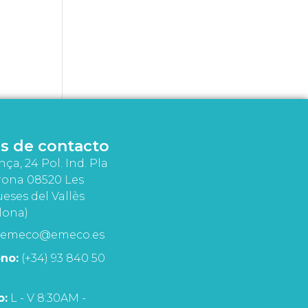
s de contacto
nça, 24 Pol. Ind. Pla
rona 08520 Les
eses del Vallès
lona)
emeco@emeco.es
no:
(+34) 93 840 50
o:
L - V 8:30AM -